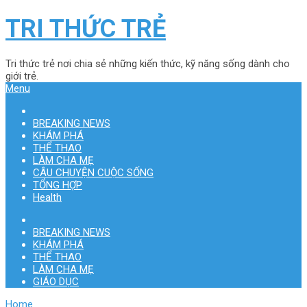
TRI THỨC TRẺ
Tri thức trẻ nơi chia sẻ những kiến thức, kỹ năng sống dành cho
giới trẻ.
Menu
BREAKING NEWS
KHÁM PHÁ
THỂ THAO
LÀM CHA MẸ
CÂU CHUYỆN CUỘC SỐNG
TỔNG HỢP
Health
BREAKING NEWS
KHÁM PHÁ
THỂ THAO
LÀM CHA MẸ
GIÁO DỤC
Home