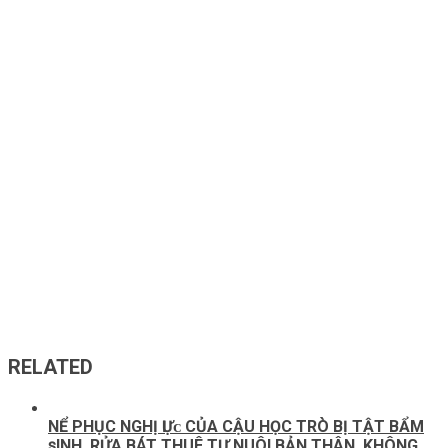
RELATED
NỂ PHỤC NGHỊ ӀỰᴄ CỦA CẬU HỌC TRÒ BỊ TẬT BẨM
ꜱINH, RỬA BÁT THUÊ TỰ NUÔI BẢN THÂN, KHÔNG