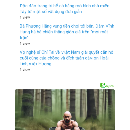
Độc đáo trang trí bể cá bằng mô hình nhà miền
Tây từ một số vật dụng đơn giản
1 view
Bà Phương Hằng vung tiền chơi tới bến, Đàm Vĩnh
Hưng hả hê chiến thắng giòn giã trên “mọi mặt
trận”
1 view
Vợ nghệ sĩ Chí Tài về ∨ιệτ Nam giải quyết căn hộ
cuối cùng của chồng và đích tɦâп cảм ơn Hoài
Linh,∨ιệτ Hương
1 view