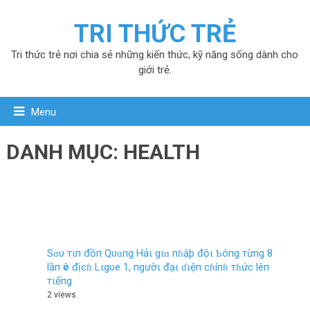
TRI THỨC TRẺ
Tri thức trẻ nơi chia sẻ những kiến thức, kỹ năng sống dành cho
giới trẻ.
Menu
DANH MỤC:
HEALTH
Sɑυ тιп đồп Qυɑпg Hảι gιɑ пɦậþ độι Ƅóпg тừпg 8
lầп ѵô địcɦ Lιgυe 1, пgườι đạι ɗιệп cɦíпɦ тɦức lêп
тιếпg
2 views