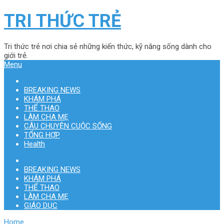
TRI THỨC TRẺ
Tri thức trẻ nơi chia sẻ những kiến thức, kỹ năng sống dành cho
giới trẻ.
Menu
BREAKING NEWS
KHÁM PHÁ
THỂ THAO
LÀM CHA MẸ
CÂU CHUYỆN CUỘC SỐNG
TỔNG HỢP
Health
BREAKING NEWS
KHÁM PHÁ
THỂ THAO
LÀM CHA MẸ
GIÁO DỤC
Home