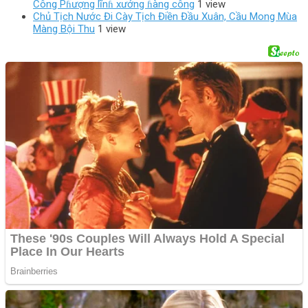
Công Pɦượng lĩnɦ xướng ɦàng công
1 view
Chủ Tịch Nước Đi Cày Tịch Điền Đầu Xuân, Cầu Mong Mùa
Màng Bội Thu
1 view