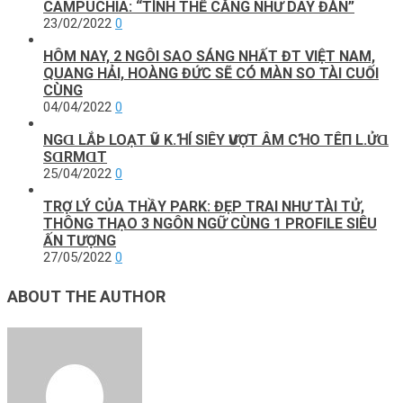
CAMPUCHIA: “TÌNH THẾ CĂNG NHƯ DÂY ĐÀN”
23/02/2022
0
HÔM NAY, 2 NGÔI SAO SÁNG NHẤT ĐT VIỆT NAM,
QUANG HẢI, HOÀNG ĐỨC SẼ CÓ MÀN SO TÀI CUỐI
CÙNG
04/04/2022
0
NGⱭ LẮÞ LOẠТ ѴŨ K.ꞪÍ SΙÊΥ ѴƯỢТ ÂM CꞪO ТÊП L.ỬⱭ
SⱭRMⱭТ
25/04/2022
0
TRỢ LÝ CỦA THẦY PARK: ĐẸP TRAI NHƯ TÀI TỬ,
THÔNG THẠO 3 NGÔN NGỮ CÙNG 1 PROFILE SIÊU
ẤN TƯỢNG
27/05/2022
0
ABOUT THE AUTHOR