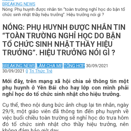
BREAKING NEWS
Nóng: Phụ huynh được nhắn tin “toàn trường nghỉ học do bận tổ
chức sinh nhật thầy hiệu trưởng”. Hiệu trưởng nói gì ?
NÓNG: PHỤ HUYNH ĐƯỢC NHẮN TIN
“TOÀN TRƯỜNG NGHỈ HỌC DO BẬN
TỔ CHỨC SINH NHẬT THẦY HIỆU
TRƯỞNG”. HIỆU TRƯỞNG NÓI GÌ ?
BREAKING NEWS
LÀM CHA MẸ
TỔNG HỢP
30/09/2021
30/09/2021
0
Tri Thức Trẻ
Mới đây, trên mạng xã hội chia sẻ thông tin một
phụ huynh ở Yên Bái cho hay lớp con mình phải
nghỉ học do tổ chức sinh nhật cho hiệu trưởng.
Cụ thể, theo nội dung bức ảnh chụp lại tin nhắn, ngày
29/9, một giáo viên đã thông tin đến phụ huynh về
việc buổi chiều toàn trường sẽ nghỉ học do trưa hôm
đó tổ chức sinh nhật cho thầy hiệu trưởng, nên
không đảm bảo giờ dạy.