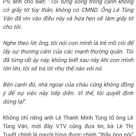
PV, anh cho biết: “
Tôi từng sống trong cảnh không
có giấy tờ tùy thân, không có CMND. Ông Lê Tùng
Vân đã vin vào điều này và hứa hẹn sẽ làm giấy tờ
cho tôi.
Nghe theo lời ông, tôi nói con mình là trẻ mồ côi để
lấy sự thương cảm của các mạnh thường quân. Tôi
đã từng rất áy náy, không biết sau này khi con mình
lớn lên, tôi sẽ trả lời như thế nào với nó.
Bên cạnh đó, nhà ngoại của cháu cũng không đồng
ý để sự việc này tiếp diễn. Vì thế, tôi quyết định
dừng lại
“.
Không chỉ riêng anh Lê Thanh Minh Tùng tố ông Lê
Tùng Vân, mới đây VTV cũng đưa tin, bà Lê Thị
Tuyết chính là người từng được chính “thầy ông nội”