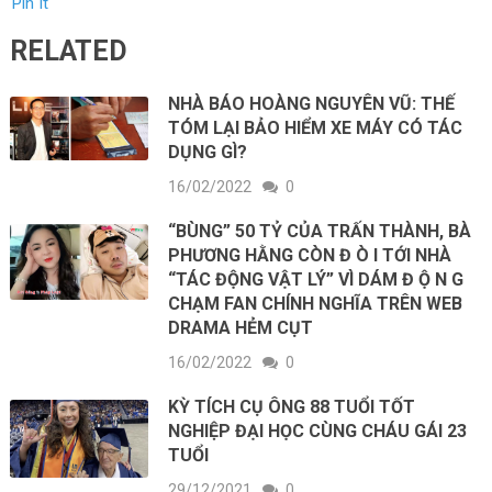
Pin It
RELATED
NHÀ BÁO HOÀNG NGUYÊN VŨ: THẾ
TÓM LẠI BẢO HIỂM XE MÁY CÓ TÁC
DỤNG GÌ?
16/02/2022
0
“BÙNG” 50 TỶ CỦA TRẤN THÀNH, BÀ
PHƯƠNG HẰNG CÒN Đ Ò I TỚI NHÀ
“TÁC ĐỘNG VẬT LÝ” VÌ DÁM Đ Ộ N G
CHẠM FAN CHÍNH NGHĨA TRÊN WEB
DRAMA HẺM CỤT
16/02/2022
0
KỲ TÍCH CỤ ÔNG 88 TUỔI TỐT
NGHIỆP ĐẠI HỌC CÙNG CHÁU GÁI 23
TUỔI
29/12/2021
0