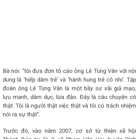
Bà nói: “tôi đưa đơn tố cáo ông Lê Tùng Vân với nội
dung là ‘hiếp dâm trẻ’ và ‘hành hung trẻ cô nhi’. Tập
đoàn ông Lê Tùng Vân là một bầy sư sãi giả mạo,
lưu manh, dâm dục, lừa đảo. Đây là câu chuyện có
thật. Tôi là người thật việc thật và tôi có trách nhiệm
nói ra sự thật”.
Trước đó, vào năm 2007, cơ sở từ thiện xã hội