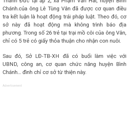
Thánh Đức tại ấp 2, xã Phạm Văn Hai, huyện Bình
Chánh.của ông Lê Tùng Vân đã được cơ quan điều
tra kết luận là hoạt động trái pháp luật. Theo đó, cơ
sở này đã hoạt động mà không trình báo địa
phương. Trong số 26 trẻ tại trại mồ côi của ông Vân,
chỉ có 5 trẻ có giấy thỏa thuận cho nhận con nuôi.
Sau đó, Sở LĐ-TB-XH đã có buổi làm việc với
UBND, công an, cơ quan chức năng huyện Bình
Chánh… đình chỉ cơ sở từ thiện này.
Advertisement