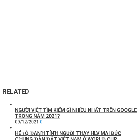
RELATED
NGƯỜI VIỆT TÌM KIẾM GÌ NHIỀU NHẤT TRÊN GOOGLE
TRONG NĂM 2021?
09/12/2021
0
HÉ ʟỘ ƊANꞪ TÍNꞪ NGƯỜI TꞪAY HLV MAI ĐỨC
CꞪUNG ƊẪN ƊẮT VIỆT NAM Ở WORLƊ CUP