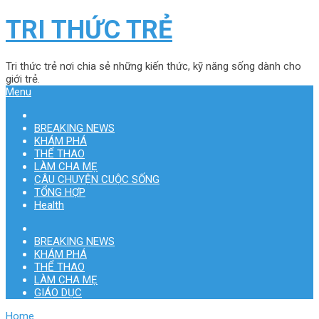
TRI THỨC TRẺ
Tri thức trẻ nơi chia sẻ những kiến thức, kỹ năng sống dành cho
giới trẻ.
Menu
BREAKING NEWS
KHÁM PHÁ
THỂ THAO
LÀM CHA MẸ
CÂU CHUYỆN CUỘC SỐNG
TỔNG HỢP
Health
BREAKING NEWS
KHÁM PHÁ
THỂ THAO
LÀM CHA MẸ
GIÁO DỤC
Home