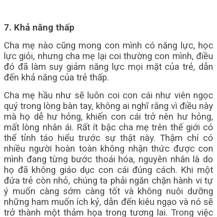
7. Khả năng thấp
Cha mẹ nào cũng mong con mình có năng lực, học
lực giỏi, nhưng cha mẹ lại coi thường con mình, điều
đó đã làm suy giảm năng lực mọi mặt của trẻ, dẫn
đến khả năng của trẻ thấp.
Cha mẹ hầu như sẽ luôn coi con cái như viên ngọc
quý trong lòng bàn tay, không ai nghĩ rằng vì điều này
mà họ dễ hư hỏng, khiến con cái trở nên hư hỏng,
mất lòng nhân ái. Rất ít bậc cha mẹ trên thế giới có
thể tỉnh táo hiểu trước sự thật này. Thậm chí có
nhiều người hoàn toàn không nhận thức được con
mình đang từng bước thoái hóa, nguyên nhân là do
họ đã không giáo dục con cái đúng cách. Khi một
đứa trẻ còn nhỏ, chúng ta phải ngăn chặn hành vi tự
ý muốn càng sớm càng tốt và không nuôi dưỡng
những ham muốn ích kỷ, dẫn đến kiêu ngạo và nó sẽ
trở thành một thảm họa trong tương lai. Trong việc