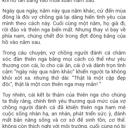
khi hồ tan băng vào mùa xuân năm sau.
Ngày qua ngày, năm này qua năm khác, cứ đến mùa
đông là đôi vợ chồng già lại dâng hiến tình yêu của
mình theo cách này. Cuối cùng một năm, họ già đi,
rời đảo và thiên nga biến mất. Nhưng thay vì bay về
phía nam, chúng chết đói trong đợt đóng băng của
hồ vào năm sau.
Trong câu chuyện, vợ chồng người đánh cá chăm
sóc đàn thiên nga bằng mọi cách có thể như yêu
thương con cái, lo cho cái ăn, cái ở và dành trọn tình
cảm “ngày này qua năm khác” khiến người ta không
khỏi xót xa. nhưng thở dài: “Thật là một cặp đẹp
đôi.”, thật là một con thiên nga may mắn! “
Tuy nhiên, cái kết bi thảm của thiên nga cho chúng
ta thấy rằng, chính tình yêu thương quá mức của vợ
chồng người đánh cá đã khiến thiên nga ham mê
cuộc sống nhàn hạ, an nhàn, phát triển sức ỳ, đánh
mất bản năng sống và cơ sở để sinh tồn, cơ thể.
không còn thích nghi với môi trường, cuối cùng nó bị