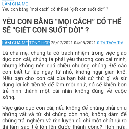
LÀM CHA MẸ
Yêu con bằng “mọi cách” có thể sẽ “giết con suốt đời” ?
YÊU CON BẰNG “MỌI CÁCH” CÓ THỂ
SẼ “GIẾT CON SUỐT ĐỜI” ?
LÀM CHA MẸ
TỔNG HỢP
28/07/2021
04/08/2021
0
Tri Thức Trẻ
Là cha mẹ, chúng ta có trách nhiệm trong việc giáo
dục con cái, chúng ta phải yêu thương con cái mình,
nhưng không nên quá chiều chuộng chúng. Để các
con biết tự lập ngay từ nhỏ, không ngại gian khổ.
Nếu bạn cho con cái của bạn bất cứ thứ gì và sử
dụng lợi ích tiền tệ để làm mồi nhử, nó sẽ khiến bọn
trẻ hình thành một cái nhìn không đúng về cuộc
sống.
Việc giáo dục con cái, nếu không để chúng phải chịu
những vất vả từ khi chúng còn nhỏ, không dám để
chúng trải nghiệm và rèn luyện dù chỉ một chút rủi ro
thì làm sao trẻ lớn lên được thành công? Hơn nữa,