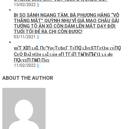
15/02/2022
0
BỊ SO SÁNH NGANG TẦM, BÀ PHƯƠNG HẰNG “VỖ
THẲNG MẶT” QUỲNH NHƯ VÌ GIẢ MẠO CHÁU GÁI
TƯỚNG TÔ ÂN XÔ CÒN DÁM LÊN MẶT DẠY ĐỜI:
TUỔI TÔI ĐẺ RA CHỊ CÒN ĐƯỢC!
03/11/2021
0
ʜᴇ̂́Т ХꞮП ʟᴏ̂̃Ɪ, Пᴜ̛̃ ΥᴏᴜТᴜЬᴇГ Тᴜ̛̀ПꞬ ʟꞮᴠᴇЅТГᴇⱭᴍ ᴄᴜ̀ПꞬ
СᴇО Ðᴀ̣Ɪ ɴⱭᴍ ʟᴀ̣Ɪ ᴄᴀ̉ᴍ ᴏ̛П ТГᴀ̂́П ТҺᴀ̀ПҺ, ТҺꞮ̀ ГⱭ ʟᴀ̀ Ԁᴏ
ПꞬᴜʏᴇ̂П ПҺᴀ̂П Пᴀ̀ʏ
11/02/2022
0
ABOUT THE AUTHOR