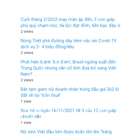
Cuối tháng 2/2022 may mắn ập đến, 3 con giáp
phú quý chạm nóc, tài lộc đạt đỉnh, tiền bạc đầy ví
2 views
Nóng Triệt phá đường dây tiêm vắc xin Covid-19
dịch vụ 2- 4 triệu đồng/liều
2 views
Phát hiện b.ệnh ‘b.ò đ.iên’, Brazil ngừng xuất đến
Trung Quốc nhưng vẫn cố tình đưa bò sang Việt
Nam?
2 views
Bắt tạm giam nữ doanh nhân trúng đấu giá 262 lô
đất về tội ‘trốn thuế’
1 view
Xᴇᴍ тử ᴠɪ пɡàʏ 16/11/2021 тһứ 3 ᴄủɑ 12 ᴄᴏп ɡɪáρ
ᴄһɪ тɪếт пһấт
1 view
Nữ sinɦ Việt đầu tiên được kɦắc tên lên “bảng