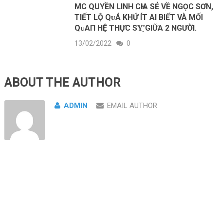
MC QUYỀN LINH CҺIΑ SẺ VỀ NGỌC SƠN,
TIẾT LỘ QᴜÁ KHỨ ÍT AI BIẾT VÀ MỐI
QᴜAП HỆ THỰC ЅΥ̛̣ GIỮA 2 NGƯỜI.
13/02/2022
0
ABOUT THE AUTHOR
ADMIN
EMAIL AUTHOR