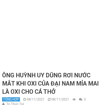
ÔNG HUỲNH UY DŨNG RƠI NƯỚC
MẮT KHI OXI CỦA ĐẠI NAM MỈA MAI
LÀ OXI CHO CÁ THỞ
TỔNG HỢP
08/11/2021
08/11/2021
0
Tri Thức Trẻ