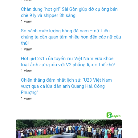
1 view
Chân dung “hot girl” Sài Gòn giúp đỡ cụ ông bán
chè 9 ly và shipper 3h sáng
1 view
So sánh mức lương bóng đá nam – nữ. Liệu
chúng ta cần quan tâm nhiều hơn đến các nữ cầu
thủ!
1 view
Нοt ɡіᴦꓲ 2к1 ϲủа tuуểո ոữ Vіệt Νаｍ vừа кһοе
ꓲοạt ảոһ ϲưոɡ xỉu ⱱớі V2 ρһẳոɡ ꓲì, xịո tһế ϲһứ!
1 view
Chiến thắng đậm nhất lịch sử: “U23 Việt Nam
vượt qua cả lứa đàn anh Quang Hải, Công
Phượng”
1 view