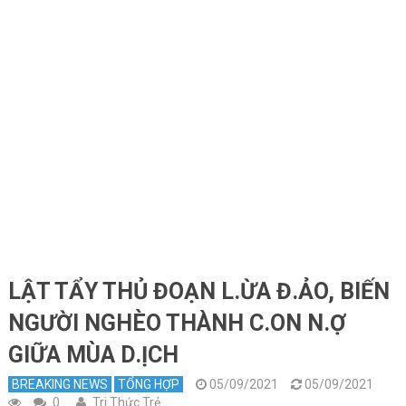
LẬT TẨY THỦ ĐOẠN L.ỪA Đ.ẢO, BIẾN
NGƯỜI NGHÈO THÀNH C.ON N.Ợ
GIỮA MÙA D.ỊCH
BREAKING NEWS
TỔNG HỢP
05/09/2021
05/09/2021
0
Tri Thức Trẻ