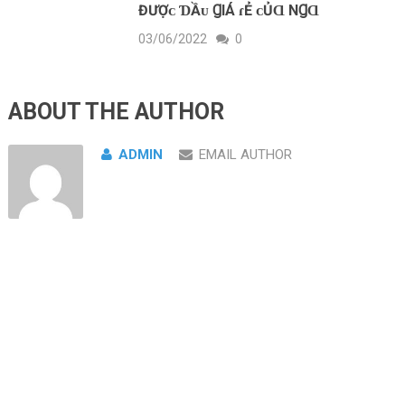
ĐƯỢᴄ ƊẦᴜ ꞬIÁ ɾẺ ᴄỦⱭ NꞬⱭ
03/06/2022
0
ABOUT THE AUTHOR
ADMIN
EMAIL AUTHOR