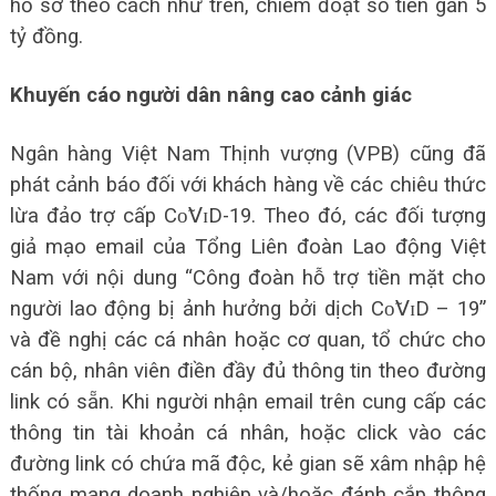
hồ sơ theo cách như trên, chiếm đoạt số tiền gần 5
tỷ đồng.
Khuyến cáo người dân nâng cao cảnh giác
Ngân hàng Việt Nam Thịnh vượng (VPB) cũng đã
phát cảnh báo đối với khách hàng về các chiêu thức
lừa đảo trợ cấp Сᴏ̃𝖵ɪD-19. Theo đó, các đối tượng
giả mạo email của Tổng Liên đoàn Lao động Việt
Nam với nội dung “Công đoàn hỗ trợ tiền mặt cho
người lao động bị ảnh hưởng bởi dịch Сᴏ̃𝖵ɪD – 19”
và đề nghị các cá nhân hoặc cơ quan, tổ chức cho
cán bộ, nhân viên điền đầy đủ thông tin theo đường
link có sẵn. Khi người nhận email trên cung cấp các
thông tin tài khoản cá nhân, hoặc click vào các
đường link có chứa mã độc, kẻ gian sẽ xâm nhập hệ
thống mạng doanh nghiệp và/hoặc đánh cắp thông