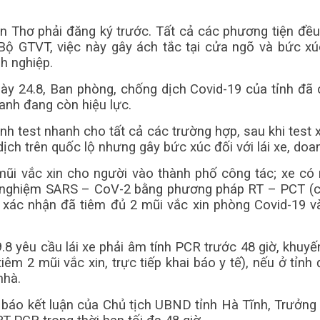
Thơ phải đăng ký trước. Tất cả các phương tiện đều p
ộ GTVT, việc này gây ách tắc tại cửa ngõ và bức xúc
h nghiệp.
gày 24.8, Ban phòng, chống dịch Covid-19 của tỉnh đã 
hanh đang còn hiệu lực.
hành test nhanh cho tất cả các trường hợp, sau khi test 
ịch trên quốc lộ nhưng gây bức xúc đối với lái xe, doa
 mũi vắc xin cho người vào thành phố công tác; xe 
 nghiệm SARS – CoV-2 bằng phương pháp RT – PCT (có g
y xác nhận đã tiêm đủ 2 mũi vắc xin phòng Covid-19
 yêu cầu lái xe phải âm tính PCR trước 48 giờ, khuyến
iêm 2 mũi vắc xin, trực tiếp khai báo y tế), nếu ở tỉn
nhà.
áo kết luận của Chủ tịch UBND tỉnh Hà Tĩnh, Trưởng b