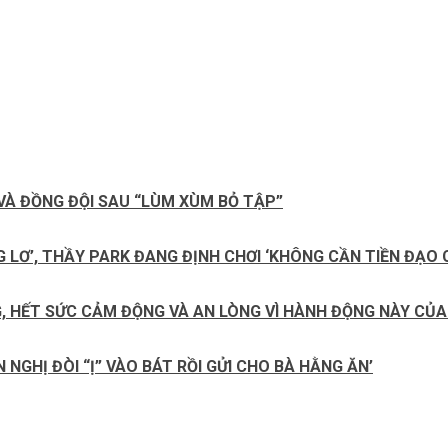
VÀ ĐỒNG ĐỘI SAU “LÙM XÙM BỎ TẬP”
G LƠ’, THẦY PARK ĐANG ĐỊNH CHƠI ‘KHÔNG CẦN TIỀN ĐẠO 
G, HẾT SỨC CẢM ĐỘNG VÀ AN LÒNG VÌ HÀNH ĐỘNG NÀY CỦA
NGHỊ ĐÒI “Ị” VÀO BÁT RỒI GỬI CHO BÀ HẰNG ĂN’