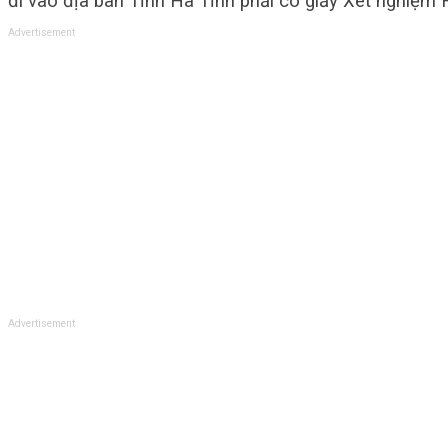
đi vào địa bàn Tỉnh Hà Tĩnh phải có giấy Xét nghiệm R
Advertisement
Advertisement