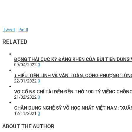
Tweet
Pin It
RELATED
ĐỘNG THÁI CỰC KỲ ĐÁNG KHEN CỦA BÙI TIẾN DŨNG 
09/04/2022
0
THIẾU TIẾN LINH VÀ VĂN TOÀN, CÔNG PHƯỢNG ‘LỬN
22/01/2022
0
VỢ CỐ NS CHÍ TÀI ĐẾN ĐỀN THỜ 100 TỶ VIẾNG CHỒN
21/02/2022
0
CHÂN DUNG NGHỆ SỸ VÔ HỌC NHẤT VIỆT NAM: ‘XUÂN 
12/11/2021
0
ABOUT THE AUTHOR