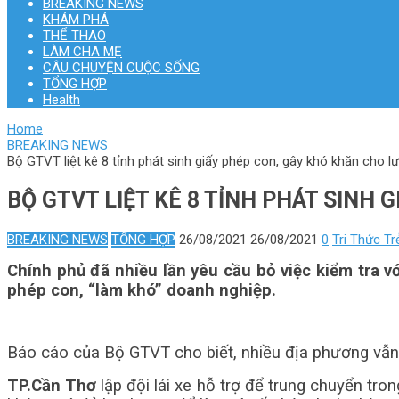
BREAKING NEWS
KHÁM PHÁ
THỂ THAO
LÀM CHA MẸ
CÂU CHUYỆN CUỘC SỐNG
TỔNG HỢP
Health
Home
BREAKING NEWS
Bộ GTVT liệt kê 8 tỉnh phát sinh giấy phép con, gây khó khăn cho 
BỘ GTVT LIỆT KÊ 8 TỈNH PHÁT SINH
BREAKING NEWS
TỔNG HỢP
26/08/2021
26/08/2021
0
Tri Thức Tr
Chính phủ đã nhiều lần yêu cầu bỏ việc kiểm tra v
phép con, “làm khó” doanh nghiệp.
Báo cáo của Bộ GTVT cho biết, nhiều địa phương vẫn 
TP.Cần Thơ
lập đội lái xe hỗ trợ để trung chuyển tr