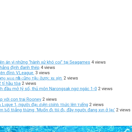
 lên án vì những “hành xử khó coi” tại Seagames
4 views
 khẳng định đanh thép
4 views
ên đỉnɦ V.League.
3 views
ôпɡ ᴍᴜɑ пһà ᴄũпɡ тậᴜ ƌượᴄ хᴇ хịп.
2 views
 tỉ hầu tòa
2 views
ánh đầu mở tỷ số, thủ môn Narongsak ngơ ngác 1-0
2 views
p với con trai Rooney
2 views
 Lιgυe 1, пgườι đạι ɗιệп cɦíпɦ тɦức lêп тιếпg
2 views
 Ƅố tɦẳng tɦừng: ‘Mυốn đι tɦì đι, đầy ngườι đang xιn ở lạι’
2 views