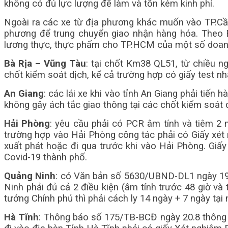
không có đủ lực lượng để làm và tốn kém kinh phí.
Ngoài ra các xe từ địa phương khác muốn vào TP.Cần 
phương để trung chuyển giao nhận hàng hóa. Theo B
lương thực, thực phẩm cho TP.HCM của một số doan
Bà Rịa – Vũng Tàu
: tại chốt Km38 QL51, từ chiều n
chốt kiểm soát dịch, kể cả trường hợp có giấy test n
An Giang
: các lái xe khi vào tỉnh An Giang phải tiến 
không gây ách tắc giao thông tại các chốt kiểm soát d
Hải Phòng
: yêu cầu phải có PCR âm tính và tiêm 2
trường hợp vào Hải Phòng công tác phải có Giấy xét
xuất phát hoặc đi qua trước khi vào Hải Phòng. Giấ
Covid-19 thành phố.
Quảng Ninh
: có Văn bản số 5630/UBND-DL1 ngày 19.8
Ninh phải đủ cả 2 điều kiện (âm tính trước 48 giờ và t
tướng Chính phủ thì phải cách ly 14 ngày + 7 ngày tại 
Hà Tĩnh
: Thông báo số 175/TB-BCĐ ngày 20.8 thông b