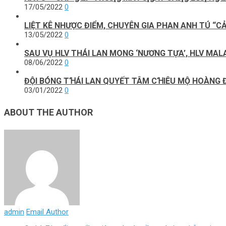
17/05/2022
0
LIỆT KÊ NHƯỢC ĐIỂM, CHUYÊN GIA PHAN ANH TÚ 
13/05/2022
0
SAU VỤ HLV THÁI LAN MONG ‘NƯƠNG TỰA’, HLV MALA
08/06/2022
0
ĐỘI BÓNG TꞪÁI LAN QUYẾT TÂM CꞪIÊU MỘ HOÀNG
03/01/2022
0
ABOUT THE AUTHOR
admin
Email Author