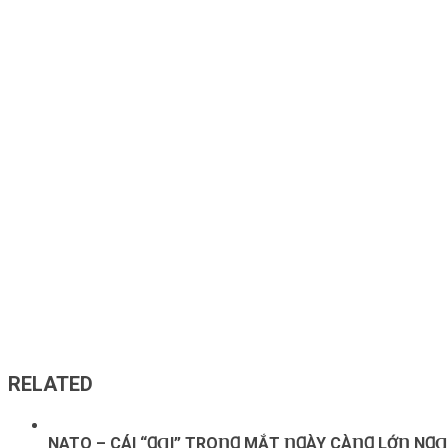
RELATED
NATO – CÁΙ “ꞬⱭΙ” ТROȠꞬ MẮТ ȠꞬÀY CÀȠꞬ LỚȠ NꞬⱭ