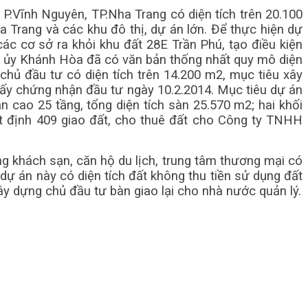
P.Vĩnh Nguyên, TP.Nha Trang có diện tích trên 20.100
ha Trang và các khu đô thị, dự án lớn. Để thực hiện dự
c cơ sở ra khỏi khu đất 28E Trần Phú, tạo điều kiện
nh ủy Khánh Hòa đã có văn bản thống nhất quy mô diện
hủ đầu tư có diện tích trên 14.200 m2, mục tiêu xây
iấy chứng nhận đầu tư ngày 10.2.2014. Mục tiêu dự án
 cao 25 tầng, tổng diện tích sàn 25.570 m2; hai khối
t định 409 giao đất, cho thuê đất cho Công ty TNHH
ựng khách sạn, căn hộ du lịch, trung tâm thương mại có
 dự án này có diện tích đất không thu tiền sử dụng đất
ây dựng chủ đầu tư bàn giao lại cho nhà nước quản lý.