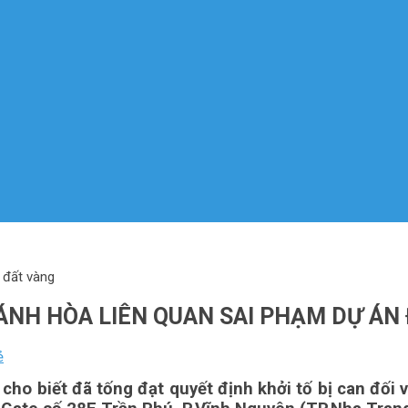
 đất vàng
HÁNH HÒA LIÊN QUAN SAI PHẠM DỰ ÁN
ẻ
o biết đã tống đạt quyết định khởi tố bị can đối vớ