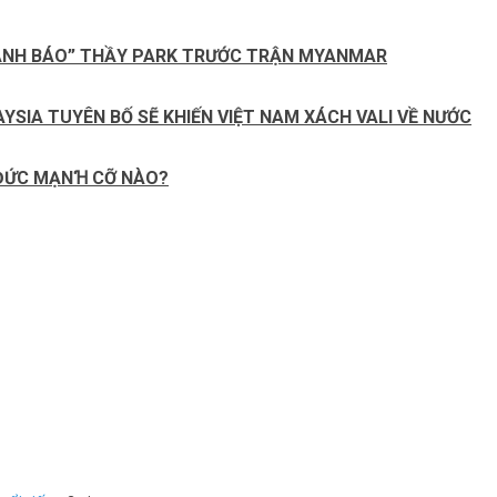
“CẢNH BÁO” THẦY PARK TRƯỚC TRẬN MYANMAR
YSIA TUYÊN BỐ SẼ KHIẾN VIỆT NAM XÁCH VALI VỀ NƯỚC
 ĐỨC MẠNꞪ CỠ NÀO?