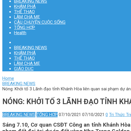
BREAKING NEWS
KHÁM PHÁ
THỂ THAO
LÀM CHA MẸ
CÂU CHUYỆN CUỘC SỐNG
TỔNG HỢP
Health
BREAKING NEWS
KHÁM PHÁ
THỂ THAO
LÀM CHA MẸ
GIÁO DỤC
Home
BREAKING NEWS
Nóng: Khởi tố 3 Lãnh đạo tỉnh Khánh Hòa liên quan sai phạm dự án
NÓNG: KHỞI TỐ 3 LÃNH ĐẠO TỈNH K
BREAKING NEWS
TỔNG HỢP
07/10/2021
07/10/2021
0
Tri Thức Tr
Sáng 7.10, Cơ quan CSĐT Công an tỉnh Khánh Hòa ch