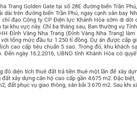
a Trang Golden Gate tại số 28E đường biển Trần Phú, 
trải dài trên đường biển Trần Phú, ngay cạnh sân bay N
chỉ đạo Công ty CP Điện lực Khánh Hòa sớm di dời cá
h tại khu vực này. Chỉ ba tháng sau, Ban thường vụ Tỉ
HH Đỉnh Vàng Nha Trang (Đỉnh Vàng Nha Trang) làm c
 với tổng mức đầu tư 1.250 tỉ đồng. Dự án được cấp g
ịch cao cấp tiêu chuẩn 5 sao. Trong đó, khu khách sạn
ộ. Đến ngày 16.2.2016, UBND tỉnh Khánh Hòa có quyế
g đó diện tích thuê đất trả tiền thuê một lần để xây d
ng đất xây dựng căn hộ cao cấp gần 4.675 m2. Đặc biệt,
2; đất phục vụ giao thông, sân bãi 3.670 m2. Sau khi x