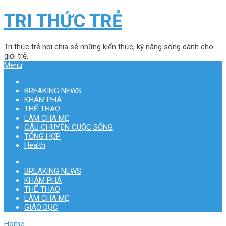
TRI THỨC TRẺ
Tri thức trẻ nơi chia sẻ những kiến thức, kỹ năng sống dành cho
giới trẻ.
Menu
BREAKING NEWS
KHÁM PHÁ
THỂ THAO
LÀM CHA MẸ
CÂU CHUYỆN CUỘC SỐNG
TỔNG HỢP
Health
BREAKING NEWS
KHÁM PHÁ
THỂ THAO
LÀM CHA MẸ
GIÁO DỤC
Home