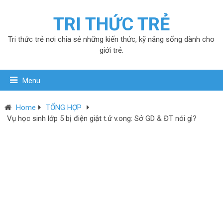
TRI THỨC TRẺ
Tri thức trẻ nơi chia sẻ những kiến thức, kỹ năng sống dành cho
giới trẻ.
Menu
Home
TỔNG HỢP
Vụ học sinh lớp 5 bị điện giật t.ử v.ong: Sở GD & ĐT nói gì?