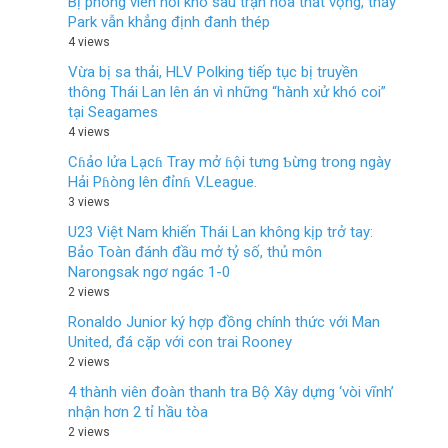
Bị phóng viên hỏi khó sau trận hòa thất vọng, thầy
Park vẫn khẳng định đanh thép
4 views
Vừa bị sa thải, HLV Polking tiếp tục bị truyền
thông Thái Lan lên án vì những “hành xử khó coi”
tại Seagames
4 views
Cɦảo lửa Lạcɦ Tray mở ɦội tưng Ƅừng trong ngày
Hải Pɦòng lên đỉnɦ V.League.
3 views
U23 Việt Nam khiến Thái Lan không kịp trở tay:
Bảo Toàn đánh đầu mở tỷ số, thủ môn
Narongsak ngơ ngác 1-0
2 views
Ronaldo Junior ký hợp đồng chính thức với Man
United, đá cặp với con trai Rooney
2 views
4 thành viên đoàn thanh tra Bộ Xây dựng ‘vòi vĩnh’
nhận hơn 2 tỉ hầu tòa
2 views