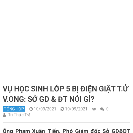
VỤ HỌC SINH LỚP 5 BỊ ĐIỆN GIẬT T.Ử
V.ONG: SỞ GD & ĐT NÓI GÌ?
TỔNG HỢP
10/09/2021
10/09/2021
0
Tri Thức Trẻ
Ông Phạm Xuân Tiến, Phó Giám đốc Sở GD&ĐT