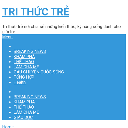
TRI THỨC TRẺ
Tri thức trẻ nơi chia sẻ những kiến thức, kỹ năng sống dành cho
giới trẻ.
Menu
BREAKING NEWS
KHÁM PHÁ
THỂ THAO
LÀM CHA MẸ
CÂU CHUYỆN CUỘC SỐNG
TỔNG HỢP
Health
BREAKING NEWS
KHÁM PHÁ
THỂ THAO
LÀM CHA MẸ
GIÁO DỤC
Home