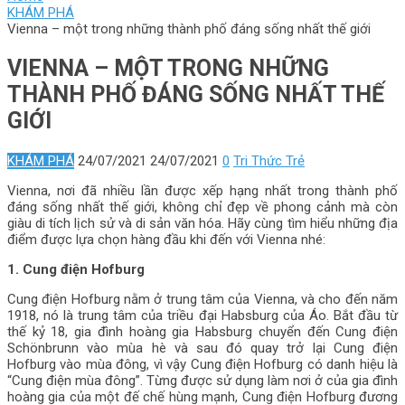
KHÁM PHÁ
Vienna – một trong những thành phố đáng sống nhất thế giới
VIENNA – MỘT TRONG NHỮNG
THÀNH PHỐ ĐÁNG SỐNG NHẤT THẾ
GIỚI
KHÁM PHÁ
24/07/2021
24/07/2021
0
Tri Thức Trẻ
Vienna, nơi đã nhiều lần được xếp hạng nhất trong thành phố
đáng sống nhất thế giới, không chỉ đẹp về phong cảnh mà còn
giàu di tích lịch sử và di sản văn hóa. Hãy cùng tìm hiểu những địa
điểm được lựa chọn hàng đầu khi đến với Vienna nhé:
1. Cung điện Hofburg
Cung điện Hofburg nằm ở trung tâm của Vienna, và cho đến năm
1918, nó là trung tâm của triều đại Habsburg của Áo. Bắt đầu từ
thế kỷ 18, gia đình hoàng gia Habsburg chuyển đến Cung điện
Schönbrunn vào mùa hè và sau đó quay trở lại Cung điện
Hofburg vào mùa đông, vì vậy Cung điện Hofburg có danh hiệu là
“Cung điện mùa đông”. Từng được sử dụng làm nơi ở của gia đình
hoàng gia của một đế chế hùng mạnh, Cung điện Hofburg đương