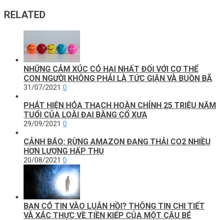
RELATED
NHỮNG CẢM XÚC CÓ HẠI NHẤT ĐỐI VỚI CƠ THỂ
CON NGƯỜI KHÔNG PHẢI LÀ TỨC GIẬN VÀ BUỒN BÃ
31/07/2021
0
PHÁT HIỆN HÓA THẠCH HOÀN CHỈNH 25 TRIỆU NĂM
TUỔI CỦA LOÀI ĐẠI BÀNG CỔ XƯA
29/09/2021
0
CẢNH BÁO: RỪNG AMAZON ĐANG THẢI CO2 NHIỀU
HƠN LƯỢNG HẤP THỤ
20/08/2021
0
BẠN CÓ TIN VÀO LUÂN HỒI? THÔNG TIN CHI TIẾT
VÀ XÁC THỰC VỀ TIỀN KIẾP CỦA MỘT CẬU BÉ