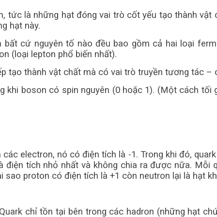
tức là những hạt đóng vai trò cốt yếu tạo thành vật c
g hạt này.
 bất cứ nguyên tố nào đều bao gồm cả hai loại fermi
n (loại lepton phổ biến nhất).
p tạo thành vật chất mà có vai trò truyền tương tác – c
 khi boson có spin nguyên (0 hoặc 1). (Một cách tối g
à các electron, nó có điện tích là -1. Trong khi đó, qua
 là điện tích nhỏ nhất và không chia ra được nữa. Mỗi 
i sao proton có điện tích là +1 còn neutron lại là hạt 
 Quark chỉ tồn tại bên trong các hadron (những hạt chứ