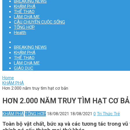
BREAKING NEWS
KHÁM PHÁ
THỂ THAO
LÀM CHA MẸ
CÂU CHUYỆN CUỘC SỐNG
TỔNG HỢP
Health
BREAKING NEWS
KHÁM PHÁ
THỂ THAO
LÀM CHA MẸ
GIÁO DỤC
Home
KHÁM PHÁ
Hơn 2.000 năm truy tìm hạt cơ bản
HƠN 2.000 NĂM TRUY TÌM HẠT CƠ B
KHÁM PHÁ
TỔNG HỢP
18/08/2021
18/08/2021
0
Tri Thức Trẻ
Toàn bộ vật chất, bức xạ và các tương tác trong vũ