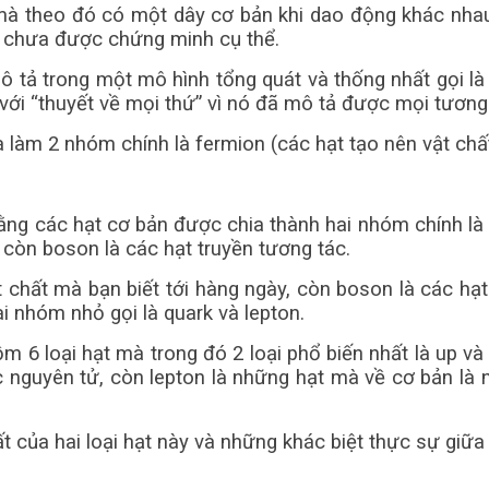
y) mà theo đó có một dây cơ bản khi dao động khác nha
ay chưa được chứng minh cụ thể.
 tả trong một mô hình tổng quát và thống nhất gọi l
 với “thuyết về mọi thứ” vì nó đã mô tả được mọi tương 
 làm 2 nhóm chính là fermion (các hạt tạo nên vật chất
rằng các hạt cơ bản được chia thành hai nhóm chính là
, còn boson là các hạt truyền tương tác.
ật chất mà bạn biết tới hàng ngày, còn boson là các h
i nhóm nhỏ gọi là quark và lepton.
ồm 6 loại hạt mà trong đó 2 loại phổ biến nhất là up 
ác nguyên tử, còn lepton là những hạt mà về cơ bản là
 của hai loại hạt này và những khác biệt thực sự giữa