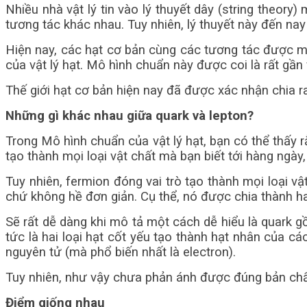
Nhiều nhà vật lý tin vào lý thuyết dây (string theor
tương tác khác nhau. Tuy nhiên, lý thuyết này đến n
Hiện nay, các hạt cơ bản cùng các tương tác được mô
của vật lý hạt. Mô hình chuẩn này được coi là rất gần
Thế giới hạt cơ bản hiện nay đã được xác nhận chia ra
Những gì khác nhau giữa quark và lepton?
Trong Mô hình chuẩn của vật lý hạt, bạn có thể thấy 
tạo thành mọi loại vật chất mà bạn biết tới hàng ngày
Tuy nhiên, fermion đóng vai trò tạo thành mọi loại v
chứ không hề đơn giản. Cụ thể, nó được chia thành ha
Sẽ rất dễ dàng khi mô tả một cách dễ hiểu là quark g
tức là hai loại hạt cốt yếu tạo thành hạt nhân của c
nguyên tử (mà phổ biến nhất là electron).
Tuy nhiên, như vậy chưa phản ánh được đúng bản chất
Điểm giống nhau