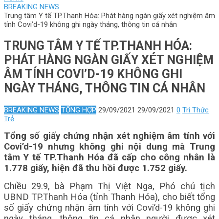
BREAKING NEWS
Trung tâm Y tế TP.Thanh Hóa: Phát hàng ngàn giấy xét nghiệm âm
tính Covi’d-19 không ghi ngày tháng, thông tin cá nhân
TRUNG TÂM Y TẾ TP.THANH HÓA:
PHÁT HÀNG NGÀN GIẤY XÉT NGHIỆM
ÂM TÍNH COVI’D-19 KHÔNG GHI
NGÀY THÁNG, THÔNG TIN CÁ NHÂN
BREAKING NEWS
TỔNG HỢP
29/09/2021
29/09/2021
0
Tri Thức
Trẻ
Tổng số giấy chứng nhận xét nghiệm âm tính với
Covi’d-19 nhưng không ghi nội dung mà Trung
tâm Y tế TP.Thanh Hóa đã cấp cho công nhân là
1.778 giấy, hiện đã thu hồi được 1.752 giấy.
Chiều 29.9, bà Phạm Thị Việt Nga, Phó chủ tịch
UBND TP.Thanh Hóa (tỉnh Thanh Hóa), cho biết tổng
số giấy chứng nhận âm tính với Covi’d-19 không ghi
ngày tháng, thông tin cá nhân người được xét