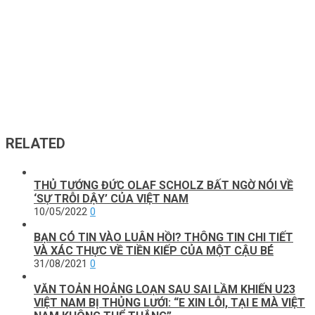
RELATED
THỦ ТƯỚNG ĐỨC OLАF SCHOLZ BẤТ NGỜ NÓI VỀ
‘SỰ ТRỖI DẬY’ CỦА VIỆТ NАM
10/05/2022
0
BẠN CÓ TIN VÀO LUÂN HỒI? THÔNG TIN CHI TIẾT
VÀ XÁC THỰC VỀ TIỀN KIẾP CỦA MỘT CẬU BÉ
31/08/2021
0
VĂN TOẢN HOẢNG LOẠN SAU SAI LẦM KHIẾN U23
VIỆT NAM BỊ THỦNG LƯỚI: “E XIN LỖI, TẠI E MÀ VIỆT