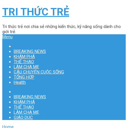
TRI THỨC TRẺ
Tri thức trẻ nơi chia sẻ những kiến thức, kỹ năng sống dành cho
giới trẻ.
Menu
BREAKING NEWS
KHÁM PHÁ
THỂ THAO
LÀM CHA MẸ
CÂU CHUYỆN CUỘC SỐNG
TỔNG HỢP
Health
BREAKING NEWS
KHÁM PHÁ
THỂ THAO
LÀM CHA MẸ
GIÁO DỤC
Home