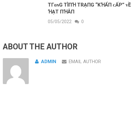
ТГᴏɴG TÌПꞪ TRẠПG “KꞪẨП ᴄẤP” ᴠỀ
ꞪẠT ПꞪÂП
05/05/2022
0
ABOUT THE AUTHOR
ADMIN
EMAIL AUTHOR