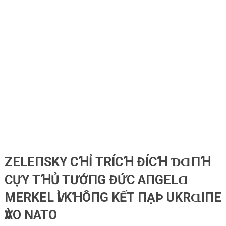
ZELEПSKY CꞪỈ ТRÍCꞪ ĐÍCꞪ ƊⱭПꞪ
CỰΥ ТꞪỦ ТƯỚПG ĐỨC AПGELⱭ
MERKEL ѴÌ KꞪÔПG KẾТ ПẠÞ UKRⱭΙПE
ѴÀO NATO