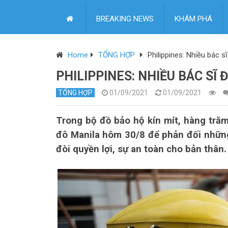
BREAKING NEWS
KHÁM PHÁ
Home
TỔNG HỢP
Philippines: Nhiều bác sĩ
PHILIPPINES: NHIỀU BÁC SĨ 
TỔNG HỢP
01/09/2021
01/09/2021
Trong bộ đồ bảo hộ kín mít, hàng trăm 
đô Manila hôm 30/8 để phản đối những 
đòi quyền lợi, sự an toàn cho bản thân.