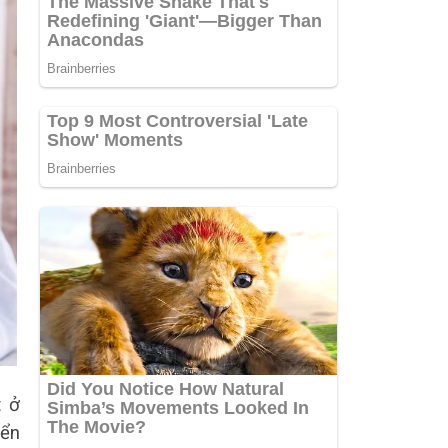
t ở
yển