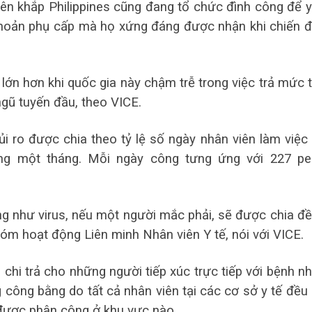
trên khắp Philippines cũng đang tổ chức đình công để 
 khoản phụ cấp mà họ xứng đáng được nhận khi chiến 
lớn hơn khi quốc gia này chậm trễ trong việc trả mức 
ngũ tuyến đầu, theo VICE.
ủi ro được chia theo tỷ lệ số ngày nhân viên làm việc 
ong một tháng. Mỗi ngày công tưng ứng với 227 p
ng như virus, nếu một người mắc phải, sẽ được chia đề
m hoạt động Liên minh Nhân viên Y tế, nói với VICE.
 chi trả cho những người tiếp xúc trực tiếp với bệnh n
công bằng do tất cả nhân viên tại các cơ sở y tế đều
được phân công ở khu vực nào.