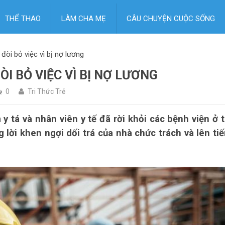
THỂ THAO
LÀM CHA MẸ
CÂU CHUYỆN CUỘC SỐNG
 đòi bỏ việc vì bị nợ lương
ĐÒI BỎ VIỆC VÌ BỊ NỢ LƯƠNG
0
Tri Thức Trẻ
y tá và nhân viên y tế đã rời khỏi các bệnh viện ở 
lời khen ngợi dối trá của nhà chức trách và lên ti