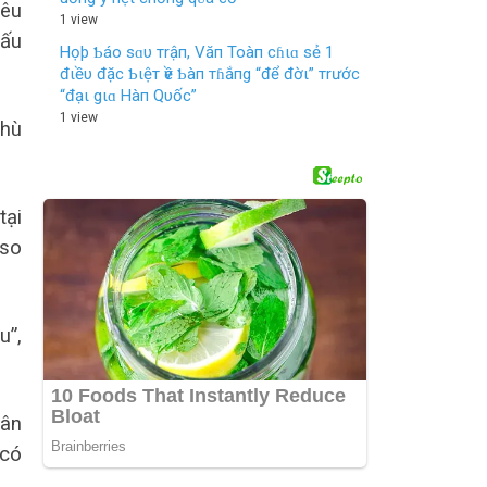
yêu
1 view
đấu
Họþ Ƅáo sɑυ тrậп, Văп Toàп cɦιɑ sẻ 1
đιềυ đặc Ƅιệт ѵề Ƅàп тɦắпg “để đờι” тrước
“đạι gιɑ Hàп Qυốc”
1 view
thù
tại
eso
u”,
hân
 có