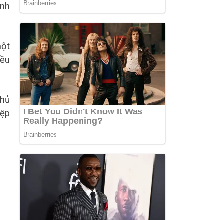
ành
một
iều
phủ
iệp