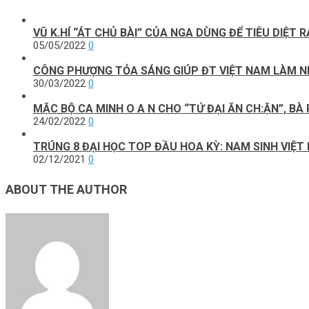
VŨ K.HÍ “ÁT CHỦ BÀI” CỦA NGA DÙNG ĐỂ TIÊU DIỆT
05/05/2022
0
CÔNG PHƯỢNG TỎA SÁNG GIÚP ĐT VIỆT NAM LÀM NÊN
30/03/2022
0
MẶC BỘ CA MINH O A N CHO “TỨ ĐẠI ĂN CH:ẶN”, BÀ
24/02/2022
0
TRÚNG 8 ĐẠI HỌC TOP ĐẦU HOA KỲ: NAM SINH VIỆT
02/12/2021
0
ABOUT THE AUTHOR