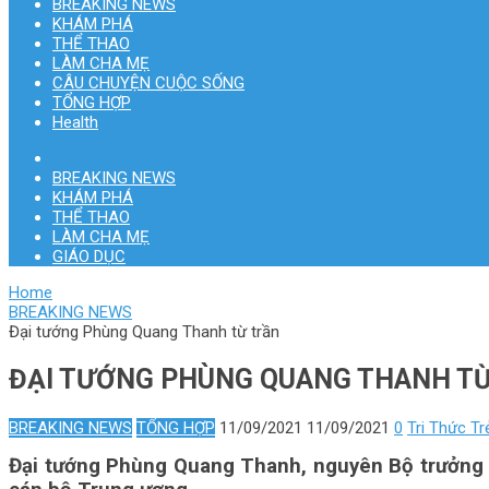
BREAKING NEWS
KHÁM PHÁ
THỂ THAO
LÀM CHA MẸ
CÂU CHUYỆN CUỘC SỐNG
TỔNG HỢP
Health
BREAKING NEWS
KHÁM PHÁ
THỂ THAO
LÀM CHA MẸ
GIÁO DỤC
Home
BREAKING NEWS
Đại tướng Phùng Quang Thanh từ trần
ĐẠI TƯỚNG PHÙNG QUANG THANH T
BREAKING NEWS
TỔNG HỢP
11/09/2021
11/09/2021
0
Tri Thức Tr
Đại tướng Phùng Quang Thanh, nguyên Bộ trưởng Bộ