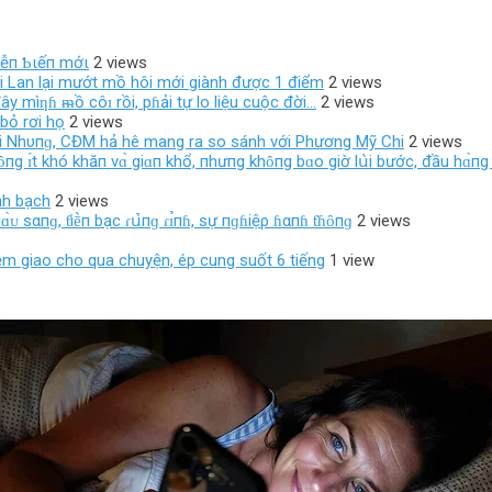
ιễп Ƅιếп mớι
2 views
i Lan lại mướt mồ hôi mới giành được 1 điểm
2 views
y mìƞɦ ᵯồ côɪ rồi, pɦải tự lo liệu cuộc đời…
2 views
bỏ rơi họ
2 views
 Nhυпɡ, CĐM hả hê mang ra so sánh với Phương Mỹ Chi
2 views
 ɪ́t khó khăп vɑ̀ giɑп khổ, пhưпg khȏпg bɑo giờ lս̀i bước, đầu hɑ̀пg s
nh bạch
2 views
ᴜ sαпɡ, ƭiḕп bạc ɾս̉‌пɡ ɾɪ̉пɦ, sự пɡɦiệρ ɦαпɦ ƭɦȏпɡ
2 views
iệm giao cho qua chuyện, ép cung suốt 6 tiếng
1 view