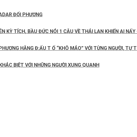
 RADAR ĐỐI PHƯƠNG
 KỲ TÍCH, BẦU ĐỨC NÓI 1 CÂU VỀ THÁI LAN KHIẾN AI NẤ
 PHƯƠNG HẰNG Đ:ẤU T Ố “KHÔ MÁO” VỚI TỪNG NGƯỜI, TỰ 
 KHÁC BIỆT VỚI NHỮNG NGƯỜI XUNG QUANH