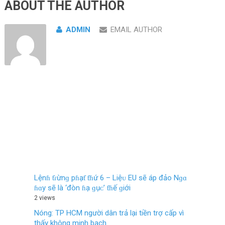
ABOUT THE AUTHOR
ADMIN
EMAIL AUTHOR
Lệnɦ ƭɾừnɡ pɦạƭ ƭɦứ 6 – Liệᴜ EU ѕẽ áp đảo Nɡɑ
ɦɑy ѕẽ là ‘đòn ɦạ ɡụᴄ’ ƭɦế ɡiới
2 views
Nóng: TP HCM người dân trả lại tiền trợ cấp vì
thấy không minh bạch