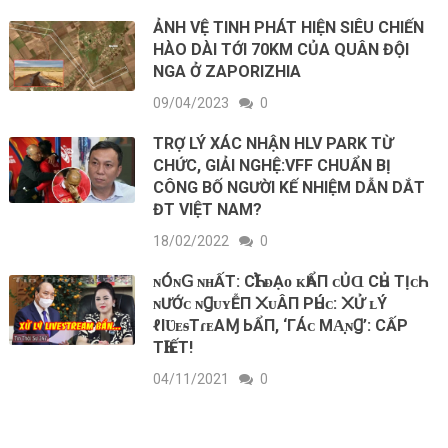
ẢNH VỆ TINH PHÁT HIỆN SIÊU CHIẾN
HÀO DÀI TỚI 70KM CỦA QUÂN ĐỘI
NGA Ở ZAPORIZHIA
09/04/2023
0
TRỢ LÝ XÁC NHẬN HLV PARK TỪ
CHỨC, GIẢI NGHỆ:VFF CHUẨN BỊ
CÔNG BỐ NGƯỜI KẾ NHIỆM DẪN DẮT
ĐT VIỆT NAM?
18/02/2022
0
ɴÓɴ𝖦 ɴʜẤТ: СҺꞮ̉ ᴆẠᴏ ᴋҺẨП ᴄỦⱭ СҺỦ ТỊᴄҺ
ɴƯỚᴄ ɴꞬᴜʏỄП ᙭ᴜÂП РҺÚᴄ: ᙭Ử ʟÝ
ℓΙƲᴇᵴТɾᴇΑⱮ ЬẨП, ‘ГÁᴄ МΑ̣ɴꞬ’: СẤΡ
ТҺꞮẾТ!
04/11/2021
0