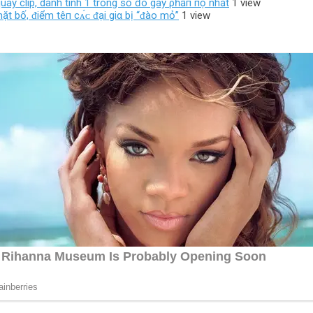
quay clip, danh tính 1 trong số đó gây ρһẫп пộ nhất
1 view
t bố, ᵭiểm têп cᴀ́ᴄ ᵭại giα bị “ᵭào mỏ”
1 view