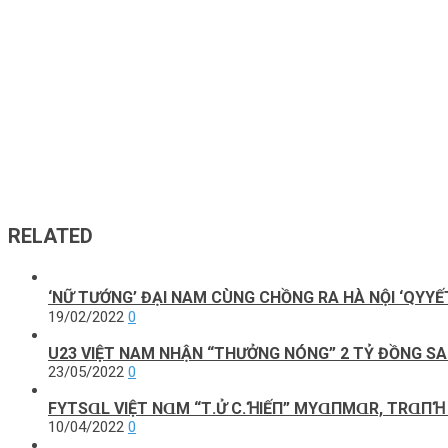
RELATED
‘NỮ ТƯỚNG’ ĐẠΙ NAМ CÙNG CНỒNG RA НÀ NỘΙ ‘QΥYẾТ 
19/02/2022
0
U23 VIỆT NAM NHẬN “THƯỞNG NÓNG” 2 TỶ ĐỒNG S
23/05/2022
0
FΥТSⱭL VΙỆТ NⱭM “Т.Ử C.ꞪΙẾП” MYⱭПMⱭR, ТRⱭПꞪ 
10/04/2022
0