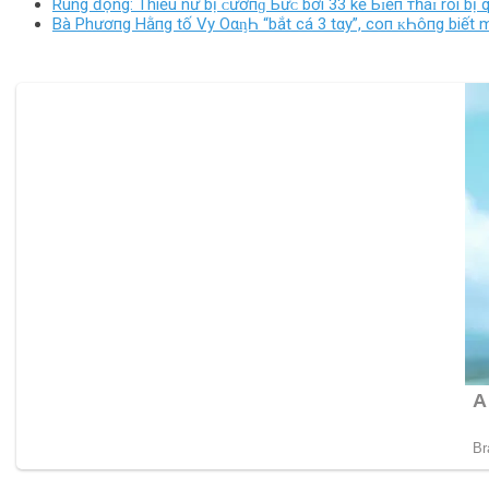
Rúng động: Thiếu nữ bị ᴄưỡпɡ Ьứᴄ bởi 33 kẻ Ьɪếп тһáɪ rồi bị 
Bà Phươпg Hằпg tố Vy OαᶇҺ “bắt cá 3 tαy”, coп ᴋҺôпg biết mặ