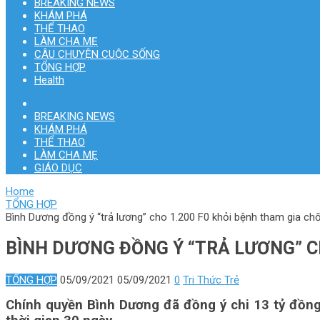
BREAKING NEWS
KHÁM PHÁ
THỂ THAO
LÀM CHA MẸ
CÂU CHUYỆN CUỘC SỐNG
TỔNG HỢP
Health
BREAKING NEWS
KHÁM PHÁ
THỂ THAO
LÀM CHA MẸ
GIÁO DỤC
Home
TỔNG HỢP
Bình Dương đồng ý “trả lương” cho 1.200 F0 khỏi bệnh tham gia ch
BÌNH DƯƠNG ĐỒNG Ý “TRẢ LƯƠNG” CH
TỔNG HỢP
05/09/2021
05/09/2021
0
Tri Thức Trẻ
Chính quyền Bình Dương đã đồng ý chi 13 tỷ đồng