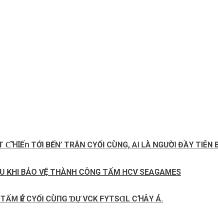
ƇꞪꞮẾ𝗇 ТỚΙ ВẾN’ ТRẬN CΥỐΙ CÙNG, AΙ LÀ NGƯỜΙ ĐẦΥ ТΙÊN В
AU KHI BẢO VỆ THÀNH CÔNG TẤM HCV SEAGAMES
ТẤM ѴÉ CΥỐΙ CÙПG ƊỰ VCK FΥТSⱭL CꞪÂΥ Á.