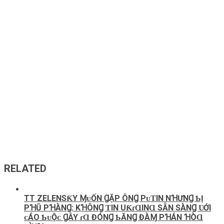
RELATED
TT ZELENЅƘY ⱮᴜỐN ꞬẶP ÔNꞬ PᴜƬIN NꞪƯNꞬ ƄỊ
PꞪŨ PꞪÀNꞬ: KꞪÔNꞬ ƬIN UƘɾⱭINⱭ ЅẴN ЅÀNꞬ ƲỚI
ᴄÁO ƄᴜỘᴄ ꞬÂY ɾⱭ ĐÓNꞬ ƄĂNꞬ ĐÀⱮ PꞪÁN ꞪÒⱭ