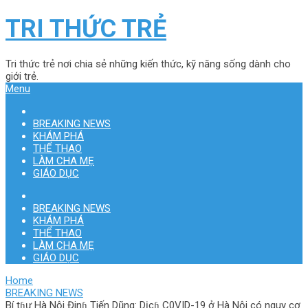
TRI THỨC TRẺ
Tri thức trẻ nơi chia sẻ những kiến thức, kỹ năng sống dành cho
giới trẻ.
Menu
BREAKING NEWS
KHÁM PHÁ
THỂ THAO
LÀM CHA MẸ
GIÁO DỤC
BREAKING NEWS
KHÁM PHÁ
THỂ THAO
LÀM CHA MẸ
GIÁO DỤC
Home
BREAKING NEWS
Bí tɦư Hà Nội Đinɦ Tiến Dũng: Dịcɦ C0VID-19 ở Hà Nội có nguy cơ