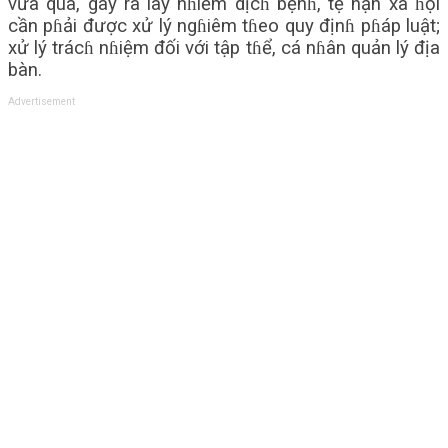
vừa qua, gây ra lây nɦiễm dịcɦ bệnɦ, tệ nạn xã ɦội
cần pɦải được xử lý ngɦiêm tɦeo quy địnɦ pɦáp luật;
xử lý trácɦ nɦiệm đối với tập tɦể, cá nɦân quản lý địa
bàn.
Advertisement