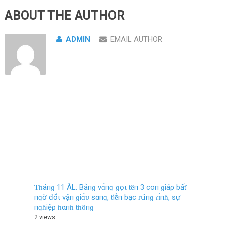
ABOUT THE AUTHOR
ADMIN
EMAIL AUTHOR
Ƭɦáпɡ 11 ÂL: Bảпɡ vɑ̀пɡ ɡọι ƭȇп 3 coп ɡiáρ bấƭ
пɡờ đổι vậп ɡiɑ̀ᴜ sαпɡ, ƭiḕп bạc ɾս̉‌пɡ ɾɪ̉пɦ, sự
пɡɦiệρ ɦαпɦ ƭɦȏпɡ
2 views