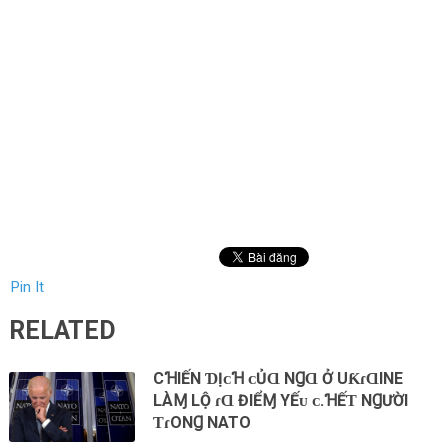
Pin It
RELATED
CꞪIẾN ƊỊᴄꞪ ᴄỦⱭ NꞬⱭ Ở UƘɾⱭINE
LÀⱮ LỘ ɾⱭ ĐIỂⱮ YẾᴜ ᴄ.ꞪẾƬ NꞬƯỜI
ƬɾONꞬ NATO