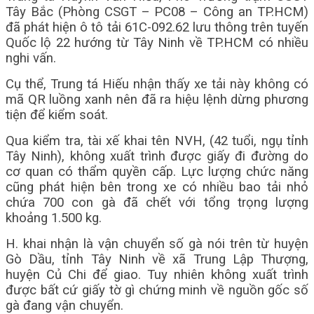
Tây Bắc (Phòng CSGT – PC08 – Công an TP.HCM)
đã phát hiện ô tô tải 61C-092.62 lưu thông trên tuyến
Quốc lộ 22 hướng từ Tây Ninh về TP.HCM có nhiều
nghi vấn.
Cụ thể, Trung tá Hiếu nhận thấy xe tải này không có
mã QR luồng xanh nên đã ra hiệu lệnh dừng phương
tiện để kiểm soát.
Qua kiểm tra, tài xế khai tên NVH, (42 tuổi, ngụ tỉnh
Tây Ninh), không xuất trình được giấy đi đường do
cơ quan có thẩm quyền cấp. Lực lượng chức năng
cũng phát hiện bên trong xe có nhiều bao tải nhỏ
chứa 700 con gà đã chết với tổng trọng lượng
khoảng 1.500 kg.
H. khai nhận là vận chuyển số gà nói trên từ huyện
Gò Dầu, tỉnh Tây Ninh về xã Trung Lập Thượng,
huyện Củ Chi để giao. Tuy nhiên không xuất trình
được bất cứ giấy tờ gì chứng minh về nguồn gốc số
gà đang vận chuyển.