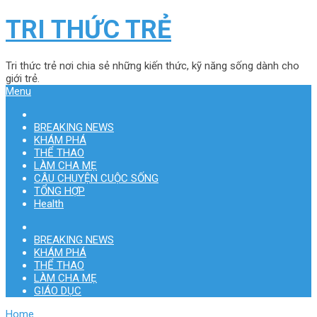
TRI THỨC TRẺ
Tri thức trẻ nơi chia sẻ những kiến thức, kỹ năng sống dành cho
giới trẻ.
Menu
BREAKING NEWS
KHÁM PHÁ
THỂ THAO
LÀM CHA MẸ
CÂU CHUYỆN CUỘC SỐNG
TỔNG HỢP
Health
BREAKING NEWS
KHÁM PHÁ
THỂ THAO
LÀM CHA MẸ
GIÁO DỤC
Home