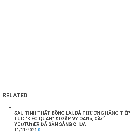
RELATED
SAU TỊNH THẤT BỒNG LAI, BÀ PH̲Ư̲Ơ̲N̲Ǥ HẰN̲Ǥ TIẾP
TỤC “K.ÉO QUÂN” ĐI GẶP VY OANʜ, CΆƇ
YOƲТUƁER ĐÃ SẴN SÀNG CHƯA
11/11/2021
0