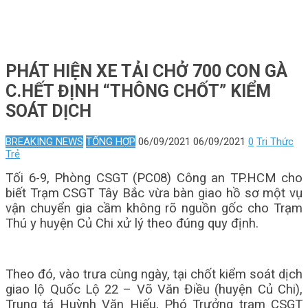
PHÁT HIỆN XE TẢI CHỞ 700 CON GÀ
C.HẾT ĐỊNH “THÔNG CHỐT” KIỂM
SOÁT DỊCH
BREAKING NEWS
TỔNG HỢP
06/09/2021
06/09/2021
0
Tri Thức
Trẻ
Tối 6-9, Phòng CSGT (PC08) Công an TP.HCM cho
biết Trạm CSGT Tây Bắc vừa bàn giao hồ sơ một vụ
vận chuyển gia cầm không rõ nguồn gốc cho Trạm
Thú y huyện Củ Chi xử lý theo đúng quy định.
Theo đó, vào trưa cùng ngày, tại chốt kiểm soát dịch
giao lộ Quốc Lộ 22 – Võ Văn Điều (huyện Củ Chi),
Trung tá Huỳnh Văn Hiếu, Phó Trưởng trạm CSGT