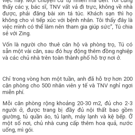
việc này. Mọi chuyện cứ tự nhiên mà đến. Tôi cũng
thấy các y, bác sĩ, TNV vất vả đi trực, không về nhà
được, phải đăng bài xin tá túc. Khách sạn thì họ
không cho vì tiếp xúc với bệnh nhân. Tôi thấy đây là
việc mình có thể làm nên tham gia giúp sức”, Tú chia
sẻ với Zing.
Vốn là người cho thuê căn hộ và phòng trọ, Tú có
sẵn một vài căn, sau đó huy động thêm đồng nghiệp
và các chủ nhà trên toàn thành phố hỗ trợ nơi ở.
Chỉ trong vòng hơn một tuần, anh đã hỗ trợ hơn 200
căn phòng cho 500 nhân viên y tế và TNV nghỉ ngơi
miễn phí.
Mỗi căn phòng rộng khoảng 20-30 m2, đủ cho 2-3
người ở, được trang bị đầy đủ nội thất bao gồm
giường, tủ quần áo, tủ lạnh, máy lạnh và kệ bếp. Ở
một số nơi, chủ nhà cung cấp thêm hoa quả, nước
uống, mì gói.