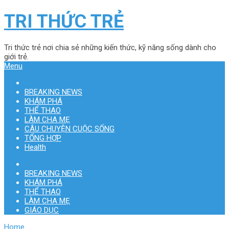
TRI THỨC TRẺ
Tri thức trẻ nơi chia sẻ những kiến thức, kỹ năng sống dành cho
giới trẻ.
Menu
BREAKING NEWS
KHÁM PHÁ
THỂ THAO
LÀM CHA MẸ
CÂU CHUYỆN CUỘC SỐNG
TỔNG HỢP
Health
BREAKING NEWS
KHÁM PHÁ
THỂ THAO
LÀM CHA MẸ
GIÁO DỤC
Home