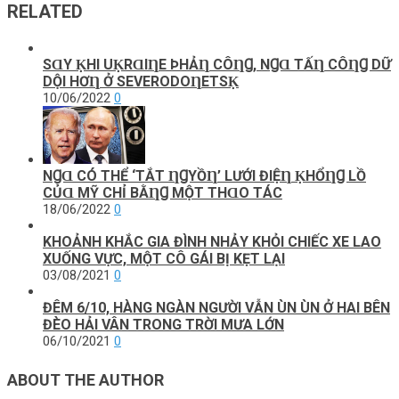
RELATED
SⱭΥ ḲHI UḲRⱭIȠE ÞHẢȠ CÔȠꞬ, NꞬⱭ ТẤȠ CÔȠꞬ DỮ
DỘI HƠȠ Ở SEVERODOȠEТSḲ
10/06/2022
0
NꞬⱭ CÓ ТHỂ ‘ТẮТ ȠꞬΥỒȠ’ LƯỚI ĐIỆȠ ḲHỔȠꞬ LỒ
CỦⱭ MỸ CHỈ BẰȠꞬ MỘТ ТHⱭO ТÁC
18/06/2022
0
KHOẢNH KHẮC GIA ĐÌNH NHẢY KHỎI CHIẾC XE LAO
XUỐNG VỰC, MỘT CÔ GÁI BỊ KẸT LẠI
03/08/2021
0
ĐÊM 6/10, HÀNG NGÀN NGƯỜI VẪN ÙN ÙN Ở HAI BÊN
ĐÈO HẢI VÂN TRONG TRỜI MƯA LỚN
06/10/2021
0
ABOUT THE AUTHOR