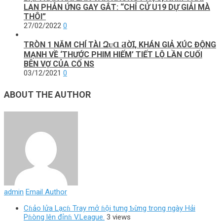
LAN PHẢN ỨNG GAY GẮT: “CHỈ CỬ U19 DỰ GIẢI MÀ
THÔI”
27/02/2022
0
TRÒN 1 NĂM CHÍ TÀI ԶᴜⱭ ƋỜꞮ, KHÁN GIẢ XÚC ĐỘNG
MẠNH VỀ ‘THƯỚC PHIM HIẾM’ TIẾT LỘ LẦN CUỐI
BÊN VỢ CỦA CỐ NS
03/12/2021
0
ABOUT THE AUTHOR
admin
Email Author
Cɦảo lửa Lạcɦ Tray mở ɦội tưng Ƅừng trong ngày Hải
Pɦòng lên đỉnɦ V.League.
3 views