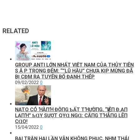
RELATED
GROUP ANTI LỚN NHẤT VIỆT NAM CỦA THỦY TIÊN
S Ậ P TRONG ĐÊM: “”LŨ HẬU” CHƯA KỊP MỪNG ĐÃ
BỊ CĐM RA TUYÊN BỐ ĐANH THÉP
09/02/2022
0
NATO CÓ ꞪÀПꞪ ĐỘПG ƄẤТ ТꞪƯỜПG, “ѴΙÊП Đ.ẠП
LẠПꞪ” ƄⱭY SƯỢТ QΥⱭ NGⱭ: CĂПG ТꞪẲПG LÊП
CⱭO!
15/04/2022
0
BẠI TRẬN HAI LẦN VẪN KHÔNG PHỤC, NHM THÁI