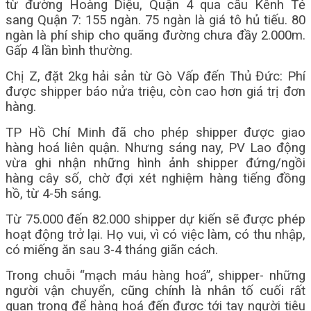
từ đường Hoàng Diệu, Quận 4 qua cầu Kênh Tẻ
sang Quận 7: 155 ngàn. 75 ngàn là giá tô hủ tiếu. 80
ngàn là phí ship cho quãng đường chưa đầy 2.000m.
Gấp 4 lần bình thường.
Chị Z, đặt 2kg hải sản từ Gò Vấp đến Thủ Đức: Phí
được shipper báo nửa triệu, còn cao hơn giá trị đơn
hàng.
TP Hồ Chí Minh đã cho phép shipper được giao
hàng hoá liên quận. Nhưng sáng nay, PV Lao động
vừa ghi nhận những hình ảnh shipper đứng/ngồi
hàng cây số, chờ đợi xét nghiệm hàng tiếng đồng
hồ, từ 4-5h sáng.
Từ 75.000 đến 82.000 shipper dự kiến sẽ được phép
hoạt động trở lại. Họ vui, vì có việc làm, có thu nhập,
có miếng ăn sau 3-4 tháng giãn cách.
Trong chuỗi “mạch máu hàng hoá”, shipper- những
người vận chuyển, cũng chính là nhân tố cuối rất
quan trọng để hàng hoá đến được tới tay người tiêu