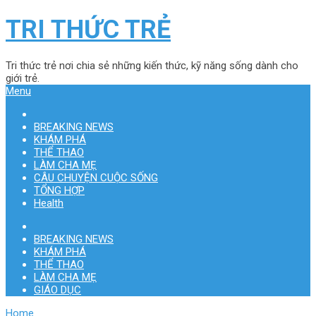
TRI THỨC TRẺ
Tri thức trẻ nơi chia sẻ những kiến thức, kỹ năng sống dành cho
giới trẻ.
Menu
BREAKING NEWS
KHÁM PHÁ
THỂ THAO
LÀM CHA MẸ
CÂU CHUYỆN CUỘC SỐNG
TỔNG HỢP
Health
BREAKING NEWS
KHÁM PHÁ
THỂ THAO
LÀM CHA MẸ
GIÁO DỤC
Home