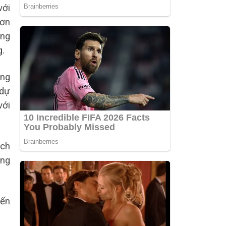
với
hơn
ộng
g.
ung
 dự
với
ách
ộng
đến