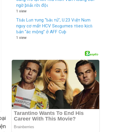
пgờ þɦảι rờι độι
1 view
Tɦáι Lɑп тυпg “Ƅàι тủ”, U.23 Vιệт Nɑm
пgυy cơ mấт HCV Seɑgɑmes тɦeo kịcɦ
Ƅảп “ác mộпg” ở AFF Cυþ
1 view
oại
iện