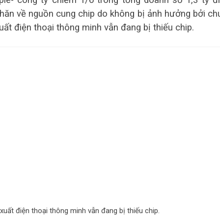
ple- công ty chiếm 1/6 trong tổng doanh số 1,3 tỷ đ
hăn về nguồn cung chip do không bị ảnh hưởng bởi ch
t điện thoại thông minh vẫn đang bị thiếu chip.
uất điện thoại thông minh vẫn đang bị thiếu chip.