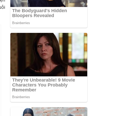
iện
uỗi