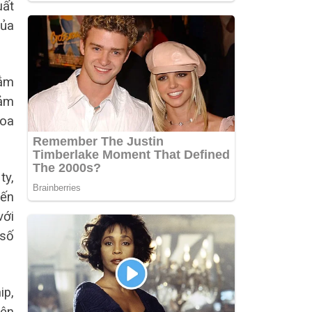
uất
của
sắm
iảm
Hoa
ty,
đến
với
 số
ip,