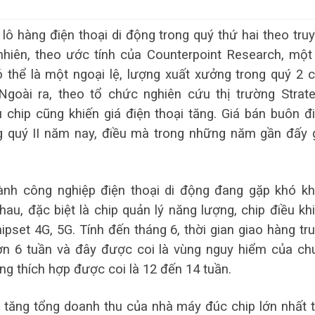
lô hàng điện thoại di động trong quý thứ hai theo tru
nhiên, theo ước tính của Counterpoint Research, một
 thể là một ngoại lệ, lượng xuất xưởng trong quý 2 
goài ra, theo tổ chức nghiên cứu thị trường Strat
ếu chip cũng khiến giá điện thoại tăng. Giá bán buôn đ
g quý II năm nay, điều mà trong những năm gần đấy 
gành công nghiệp điện thoại di động đang gặp khó k
au, đặc biệt là chip quản lý năng lượng, chip điều kh
ipset 4G, 5G. Tính đến tháng 6, thời gian giao hàng tr
hơn 6 tuần và đây được coi là vùng nguy hiểm của ch
ng thích hợp được coi là 12 đến 14 tuần.
 tăng tổng doanh thu của nhà máy đúc chip lớn nhất 