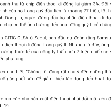
oanh thu từ chip điện thoại di động lại giảm 3%. Đối 
nh của họ trong quý đầu tiên là khoảng 77 triệu, tốt 
oh Dong-jin, người đứng đầu bộ phận điện thoại di đ
iếu chip có thể ảnh hưởng đến hoạt động quý II của hãn
của CITIC CLSA ở Seoul, ban đầu dự đoán rằng Sams
u điện thoại di động trong quý II. Nhưng giờ đây, ông
 xưởng thực tế của công ty thấp hơn 7 triệu chiếc so 
ếu phụ tùng.
s cho biết, “Chúng tôi đang rất chú ý đến những th
 cố gắng hết sức để giảm thiểu tác động đến hoạt đ
hức mà các nhà sản xuất điện thoại phải đối mặt còn 
- 19.