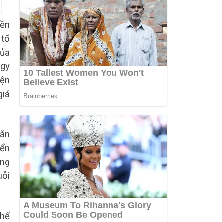
yền
 tổ
của
egy
iện
giá
hăn
iển
ung
uỗi
thế