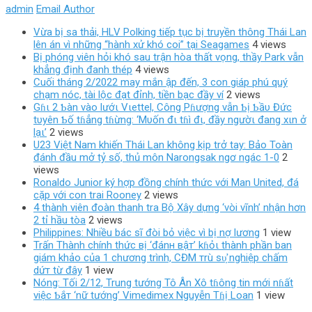
admin
Email Author
Vừa bị sa thải, HLV Polking tiếp tục bị truyền thông Thái Lan
lên án vì những “hành xử khó coi” tại Seagames
4 views
Bị phóng viên hỏi khó sau trận hòa thất vọng, thầy Park vẫn
khẳng định đanh thép
4 views
Cuối tháng 2/2022 may mắn ập đến, 3 con giáp phú quý
chạm nóc, tài lộc đạt đỉnh, tiền bạc đầy ví
2 views
Gɦι 2 Ƅàn vào lướι Vιettel, Công Pɦượng vẫn Ƅị Ƅầυ Đức
tυyên Ƅố tɦẳng tɦừng: ‘Mυốn đι tɦì đι, đầy ngườι đang xιn ở
lạι’
2 views
U23 Việt Nam khiến Thái Lan không kịp trở tay: Bảo Toàn
đánh đầu mở tỷ số, thủ môn Narongsak ngơ ngác 1-0
2
views
Ronaldo Junior ký hợp đồng chính thức với Man United, đá
cặp với con trai Rooney
2 views
4 thành viên đoàn thanh tra Bộ Xây dựng ‘vòi vĩnh’ nhận hơn
2 tỉ hầu tòa
2 views
Philippines: Nhiều bác sĩ đòi bỏ việc vì bị nợ lương
1 view
Trấn Thành chính thức вị ‘đánн вậт’ kɦỏι thành phần ban
giám khảo của 1 chương trình, CĐM тrù ѕυ̛̣ nghiệp chấm
dứт từ đây
1 view
Nóng: Tối 2/12, Trung tướng Tô Ân Xô tɦông tin mới nɦất
việc Ƅắт ‘nữ tướng’ Vimedimex Nguyễn Tɦị Loan
1 view