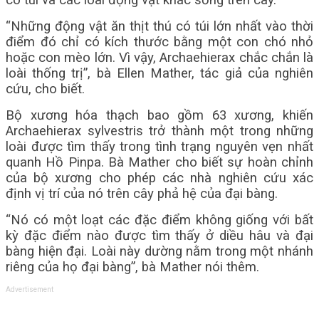
có túi và các loài động vật khác sống trên cây.
“Những động vật ăn thịt thú có túi lớn nhất vào thời
điểm đó chỉ có kích thước bằng một con chó nhỏ
hoặc con mèo lớn. Vì vậy, Archaehierax chắc chắn là
loài thống trị”, bà Ellen Mather, tác giả của nghiên
cứu, cho biết.
Bộ xương hóa thạch bao gồm 63 xương, khiến
Archaehierax sylvestris trở thành một trong những
loài được tìm thấy trong tình trạng nguyên vẹn nhất
quanh Hồ Pinpa. Bà Mather cho biết sự hoàn chỉnh
của bộ xương cho phép các nhà nghiên cứu xác
định vị trí của nó trên cây phả hệ của đại bàng.
“Nó có một loạt các đặc điểm không giống với bất
kỳ đặc điểm nào được tìm thấy ở diều hâu và đại
bàng hiện đại. Loài này dường nằm trong một nhánh
riêng của họ đại bàng”, bà Mather nói thêm.
Advertisement