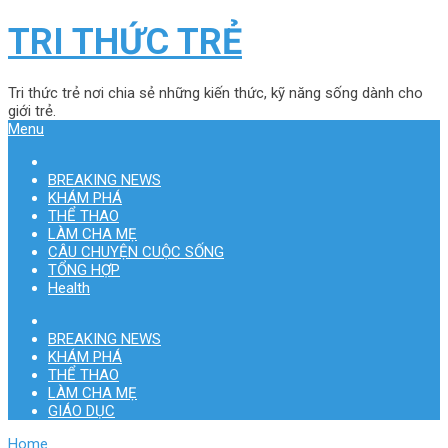
TRI THỨC TRẺ
Tri thức trẻ nơi chia sẻ những kiến thức, kỹ năng sống dành cho
giới trẻ.
Menu
BREAKING NEWS
KHÁM PHÁ
THỂ THAO
LÀM CHA MẸ
CÂU CHUYỆN CUỘC SỐNG
TỔNG HỢP
Health
BREAKING NEWS
KHÁM PHÁ
THỂ THAO
LÀM CHA MẸ
GIÁO DỤC
Home