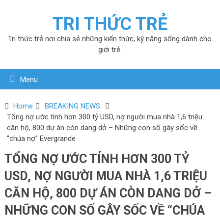
TRI THỨC TRẺ
Tri thức trẻ nơi chia sẻ những kiến thức, kỹ năng sống dành cho
giới trẻ.
Menu
Home
BREAKING NEWS
Tổng nợ ước tính hơn 300 tỷ USD, nợ người mua nhà 1,6 triệu
căn hộ, 800 dự án còn dang dở – Những con số gây sốc về
“chúa nợ” Evergrande
TỔNG NỢ ƯỚC TÍNH HƠN 300 TỶ
USD, NỢ NGƯỜI MUA NHÀ 1,6 TRIỆU
CĂN HỘ, 800 DỰ ÁN CÒN DANG DỞ –
NHỮNG CON SỐ GÂY SỐC VỀ “CHÚA