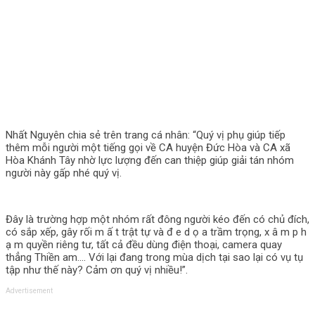
Nhất Nguyên chia sẻ trên trang cá nhân: “Quý vị phụ giúp tiếp
thêm mỗi người một tiếng gọi về CA huyện Đức Hòa và CA xã
Hòa Khánh Tây nhờ lực lượng đến can thiệp giúp giải tán nhóm
người này gấp nhé quý vị.
Đây là trường hợp một nhóm rất đông người kéo đến có chủ đích,
có sắp xếp, gây rối m ấ t trật tự và đ e d ọ a trầm trọng, x â m p h
ạ m quyền riêng tư, tất cả đều dùng điện thoại, camera quay
thẳng Thiền am…. Với lại đang trong mùa dịch tại sao lại có vụ tụ
tập như thế này? Cảm ơn quý vị nhiều!”.
Advertisement