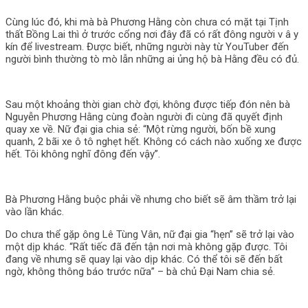
Cùng lúc đó, khi mà bà Phương Hằng còn chưa có mặt tại Tịnh
thất Bồng Lai thì ở trước cổng nơi đây đã có rất đông người v â y
kín để livestream. Được biết, những người này từ YouTuber đến
người bình thường tò mò lẫn những ai ủng hộ bà Hằng đều có đủ.
Sau một khoảng thời gian chờ đợi, không được tiếp đón nên bà
Nguyễn Phương Hằng cùng đoàn người đi cùng đã quyết định
quay xe về. Nữ đại gia chia sẻ: “Một rừng người, bốn bề xung
quanh, 2 bãi xe ô tô nghẹt hết. Không có cách nào xuống xe được
hết. Tôi không nghĩ đông đến vậy”.
Bà Phương Hằng buộc phải về nhưng cho biết sẽ âm thầm trở lại
vào lần khác.
Do chưa thể gặp ông Lê Tùng Vân, nữ đại gia “hẹn” sẽ trở lại vào
một dịp khác. “Rất tiếc đã đến tận nơi mà không gặp được. Tôi
đang về nhưng sẽ quay lại vào dịp khác. Có thể tôi sẽ đến bất
ngờ, không thông báo trước nữa” – bà chủ Đại Nam chia sẻ.