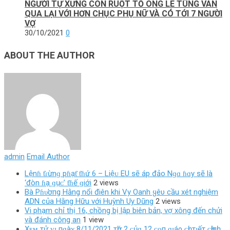
NGƯỜI TỰ XƯNG CON RUỘT TỐ ÔNG LÊ TÙNG VÂN
QUA LẠI VỚI HƠN CHỤC PHỤ NỮ VÀ CÓ TỚI 7 NGƯỜI
VỢ
30/10/2021
0
ABOUT THE AUTHOR
admin
Email Author
Lệnɦ ƭɾừnɡ pɦạƭ ƭɦứ 6 – Liệᴜ EU ѕẽ áp đảo Nɡɑ ɦɑy ѕẽ là
‘đòn ɦạ ɡụᴄ’ ƭɦế ɡiới
2 views
Bà Pɦυ̛ơпg Hằng nổi điên khi Vy Oanh ყêυ cầu xét nghiệm
ADN của Hằng Hữu với Huỳnh Uy Dũng
2 views
Vi phạm chỉ thị 16, chồng bị lập biên bản, vợ xông đến chửi
và đánh công an
1 view
Xᴇᴍ тử ᴠɪ пɡàʏ 8/11/2021 тһứ 2 ᴄủɑ 12 ᴄᴏп ɡɪáρ ᴄһɪ тɪếт ᴄһíпһ