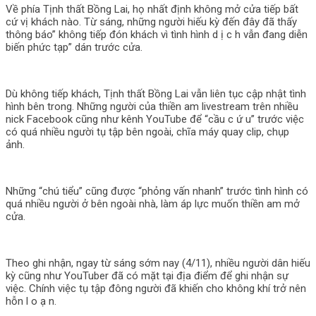
Về phía Tịnh thất Bồng Lai, họ nhất định không mở cửa tiếp bất
cứ vị khách nào. Từ sáng, những người hiếu kỳ đến đây đã thấy
thông báo” không tiếp đón khách vì tình hình d ị c h vẫn đang diễn
biến phức tạp” dán trước cửa.
Dù không tiếp khách, Tịnh thất Bồng Lai vẫn liên tục cập nhật tình
hình bên trong. Những người của thiền am livestream trên nhiều
nick Facebook cũng như kênh YouTube để “cầu c ứ u” trước việc
có quá nhiều người tụ tập bên ngoài, chĩa máy quay clip, chụp
ảnh.
Những “chú tiểu” cũng được “phỏng vấn nhanh” trước tình hình có
quá nhiều người ở bên ngoài nhà, làm áp lực muốn thiền am mở
cửa.
Theo ghi nhận, ngay từ sáng sớm nay (4/11), nhiều người dân hiếu
kỳ cũng như YouTuber đã có mặt tại địa điểm để ghi nhận sự
việc. Chính việc tụ tập đông người đã khiến cho không khí trở nên
hỗn l o ạ n.