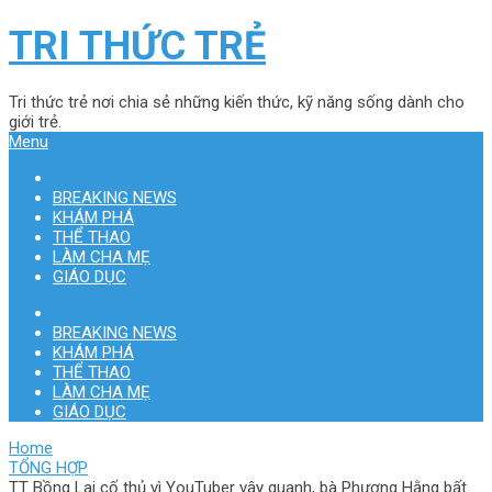
TRI THỨC TRẺ
Tri thức trẻ nơi chia sẻ những kiến thức, kỹ năng sống dành cho
giới trẻ.
Menu
BREAKING NEWS
KHÁM PHÁ
THỂ THAO
LÀM CHA MẸ
GIÁO DỤC
BREAKING NEWS
KHÁM PHÁ
THỂ THAO
LÀM CHA MẸ
GIÁO DỤC
Home
TỔNG HỢP
TT Bồng Lai cố thủ vì YouTuber vây quanh, bà Phương Hằng bất