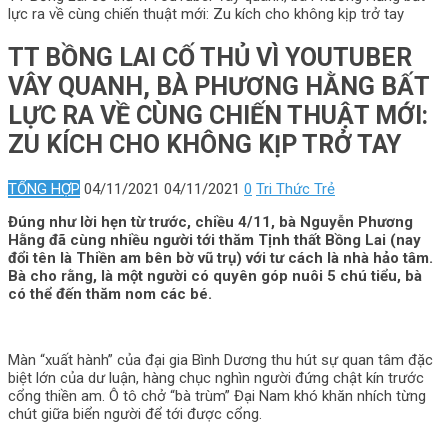
lực ra về cùng chiến thuật mới: Zu kích cho không kịp trở tay
TT BỒNG LAI CỐ THỦ VÌ YOUTUBER
VÂY QUANH, BÀ PHƯƠNG HẰNG BẤT
LỰC RA VỀ CÙNG CHIẾN THUẬT MỚI:
ZU KÍCH CHO KHÔNG KỊP TRỞ TAY
TỔNG HỢP
04/11/2021
04/11/2021
0
Tri Thức Trẻ
Đúng như lời hẹn từ trước, chiều 4/11, bà Nguyễn Phương
Hằng đã cùng nhiều người tới thăm Tịnh thất Bồng Lai (nay
đổi tên là Thiền am bên bờ vũ trụ) với tư cách là nhà hảo tâm.
Bà cho rằng, là một người có quyên góp nuôi 5 chú tiểu, bà
có thể đến thăm nom các bé.
Màn “xuất hành” của đại gia Bình Dương thu hút sự quan tâm đặc
biệt lớn của dư luận, hàng chục nghìn người đứng chật kín trước
cổng thiền am. Ô tô chở “bà trùm” Đại Nam khó khăn nhích từng
chút giữa biển người để tới được cổng.