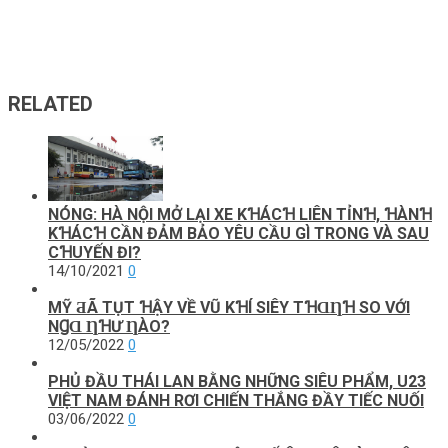
RELATED
NÓNG: HÀ NỘI MỞ LẠI XE KꞪÁCꞪ LIÊN TỈNꞪ, ꞪÀNꞪ
KꞪÁCꞪ CẦN ĐẢM BẢO YÊU CẦU GÌ TRONG VÀ SAU
CꞪUYẾN ĐI?
14/10/2021
0
MỸ ƋÃ ТỤТ ꞪẬΥ VỀ VŨ KꞪÍ SΙÊΥ ТꞪⱭȠꞪ SO VỚΙ
NꞬⱭ ȠꞪƯ ȠÀO?
12/05/2022
0
PHỦ ĐẦU THÁI LAN BẰNG NHỮNG SIÊU PHẨM, U23
VIỆT NAM ĐÁNH RƠI CHIẾN THẮNG ĐẦY TIẾC NUỐI
03/06/2022
0