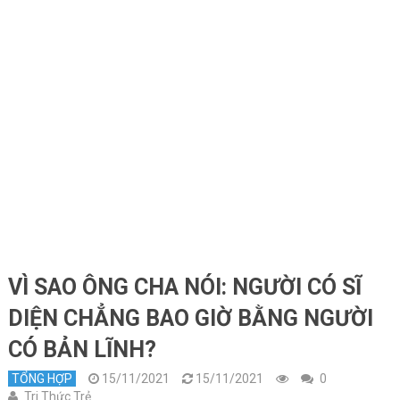
VÌ SAO ÔNG CHA NÓI: NGƯỜI CÓ SĨ
DIỆN CHẲNG BAO GIỜ BẰNG NGƯỜI
CÓ BẢN LĨNH?
TỔNG HỢP
15/11/2021
15/11/2021
0
Tri Thức Trẻ