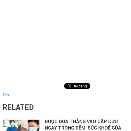
Pin It
RELATED
ĐƯỢC ĐƯA THẲNG VÀO CẤP CỨU
NGAY TRONG ĐÊM, SỨC KHOẺ CỦA