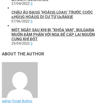
27/04/2022
0
CHÂU ÂU ĐAȠG ‘HOẢȠG LOẠȠ’ ТRƯỚC CUỘC
ᴋHỦȠG HOẢȠG DI CƯ ТỪ UᴋRAIȠE
07/06/2022
0
MỘT NGÀY SAU KHI BỊ “KHÓA VAN”, BULGARIA
MUỐN ĐÀM PHÁN VỚI NGA ĐỂ CẤP LẠI NGUỒN
CUNG KHÍ ĐỐT
29/04/2022
0
ABOUT THE AUTHOR
admin
Email Author