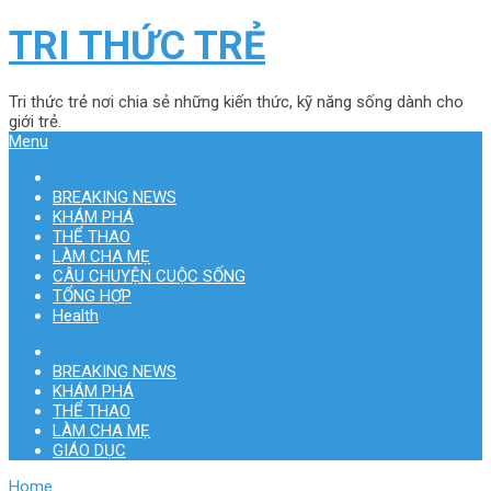
TRI THỨC TRẺ
Tri thức trẻ nơi chia sẻ những kiến thức, kỹ năng sống dành cho
giới trẻ.
Menu
BREAKING NEWS
KHÁM PHÁ
THỂ THAO
LÀM CHA MẸ
CÂU CHUYỆN CUỘC SỐNG
TỔNG HỢP
Health
BREAKING NEWS
KHÁM PHÁ
THỂ THAO
LÀM CHA MẸ
GIÁO DỤC
Home