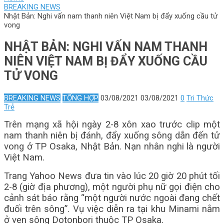
BREAKING NEWS
Nhật Bản: Nghi vấn nam thanh niên Việt Nam bị đẩy xuống cầu tử
vong
NHẬT BẢN: NGHI VẤN NAM THANH
NIÊN VIỆT NAM BỊ ĐẨY XUỐNG CẦU
TỬ VONG
BREAKING NEWS
TỔNG HỢP
03/08/2021
03/08/2021
0
Tri Thức
Trẻ
Trên mạng xã hội ngày 2-8 xôn xao trước clip một
nam thanh niên bị đánh, đẩy xuống sông dẫn đến tử
vong ở TP Osaka, Nhật Bản. Nạn nhân nghi là người
Việt Nam.
Trang Yahoo News đưa tin vào lúc 20 giờ 20 phút tối
2-8 (giờ địa phương), một người phụ nữ gọi điện cho
cảnh sát báo rằng “một người nước ngoài đang chết
đuối trên sông”. Vụ việc diễn ra tại khu Minami nằm
ở ven sông Dotonbori thuộc TP Osaka.