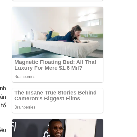
ình
dân
 tổ
iều