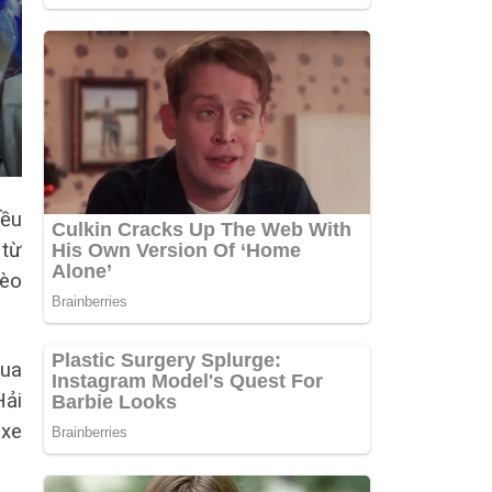
iều
 từ
đèo
qua
Hải
 xe