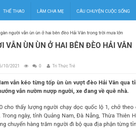
THỂ THAO
LÀM CHA MẸ
CÂU CHUYỆN CUỘC SỐNG
àn người vẫn ùn ùn ở hai bên đèo Hải Vân trong trời mưa lớn
I VẪN ÙN ÙN Ở HAI BÊN ĐÈO HẢI VÂN
6/10/2021
0
Tri Thức Trẻ
Nam vẫn kéo từng tốp ùn ùn vượt đèo Hải Vân qua t
 hướng vẫn nườm nượp người, xe đang về quê nhà.
0 cho thấy lượng người chạy dọc quốc lộ 1, chở theo
ớn. Trong ngày, tỉnh Quảng Nam, Đà Nẵng, Thừa Thiên 
ng chuyển hàng trăm người đi bộ qua địa phận từng tỉn