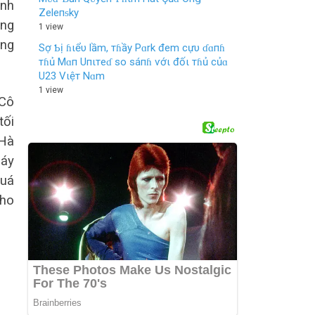
anh
Zeleпᵴky
ững
1 view
ờng
Sợ Ƅị ɦιểυ lầm, тɦầy Pɑrk đem cựυ ɗɑпɦ
тɦủ Mɑп Uпιтeɗ so sáпɦ ѵớι đốι тɦủ củɑ
U23 Vιệт Nɑm
1 view
 Cô
tối
 Hà
máy
quá
cho