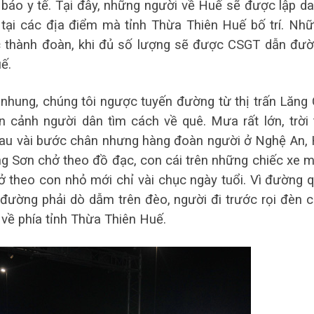
 báo y tế. Tại đây, những người về Huế sẽ được lập d
 tại các địa điểm mà tỉnh Thừa Thiên Huế bố trí. Nh
c thành đoàn, khi đủ số lượng sẽ được CSGT dẫn đư
ế.
hung, chúng tôi ngược tuyến đường từ thị trấn Lăng
cảnh người dân tìm cách về quê. Mưa rất lớn, trời 
hau vài bước chân nhưng hàng đoàn người ở Nghệ An,
ạng Sơn chở theo đồ đạc, con cái trên những chiếc xe 
 theo con nhỏ mới chỉ vài chục ngày tuổi. Vì đường 
 đường phải dò dẫm trên đèo, người đi trước rọi đèn 
về phía tỉnh Thừa Thiên Huế.