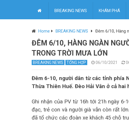
BREAKING NEWS
KHÁM PHÁ
Home
BREAKING NEWS
Đêm 6/10, Hàng ng
ĐÊM 6/10, HÀNG NGÀN NGƯỜ
TRONG TRỜI MƯA LỚN
BREAKING NEWS
TỔNG HỢP
06/10/2021
0
Đêm 6-10, người dân từ các tỉnh phía 
Thừa Thiên Huế. Đèo Hải Vân ở cả hai
Ghi nhận của PV từ 16h tới 21h ngày 6-1
đạc, trẻ con và người già vẫn còn rất l
đã tổ chức các đoàn xe khách 45 chỗ tru