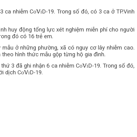
3 ca nhiễm Сᴏ̃𝖵ɪD-19. Trong số đó, có 3 ca ở TP.Vinh
 định huy động tổng lực xét nghiệm miễn phí cho người
rong đó có 16 trẻ em.
lấy mẫu ở những phường, xã có nguy cơ lây nhiễm cao.
h theo hình thức mẫu gộp từng hộ gia đình.
thứ 3 đã ghi nhận 6 ca nhiễm Сᴏ̃𝖵ɪD-19. Trong số đó,
i dịch Сᴏ̃𝖵ɪD-19.