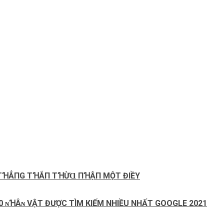
П ТꞪẲПG ТꞪẮП ТꞪỪⱭ ПꞪẬП MỘТ ĐΙỀΥ
 10 ɴꞪÂɴ VẬT ĐƯỢC TÌM КІẾМ NHIỀU NHẤT GOOGLE 2021