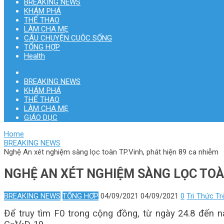
BREAKING NEWS
KHÁM PHÁ
THỂ THAO
LÀM CHA MẸ
CÂU CHUYỆN CUỘC SỐNG
TỔNG HỢP
Health
BREAKING NEWS
KHÁM PHÁ
THỂ THAO
LÀM CHA MẸ
GIÁO DỤC
Home
BREAKING NEWS
Nghệ An xét nghiệm sàng lọc toàn TP.Vinh, phát hiện 89 ca nhiễm
NGHỆ AN XÉT NGHIỆM SÀNG LỌC TOÀN
BREAKING NEWS
TỔNG HỢP
04/09/2021
04/09/2021
0
Tri Thức Tr
Để truy tìm F0 trong cộng đồng, từ ngày 24.8 đến n