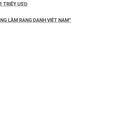
1 ТRΙỆΥ USƊ
SÁNG LÀM RẠNG DANH VIỆT NAM”