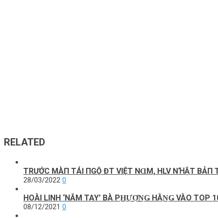
RELATED
TRƯỚC MÀП ТÁΙ ПGỘ ĐT VΙỆТ NⱭM, HLV NꞪẬТ BẢ
28/03/2022
0
HOÀI LINH ‘NẮM TAY’ BÀ PH̲Ư̲Ơ̲N̲Ǥ HẰN̲Ǥ VÀO TOP
08/12/2021
0