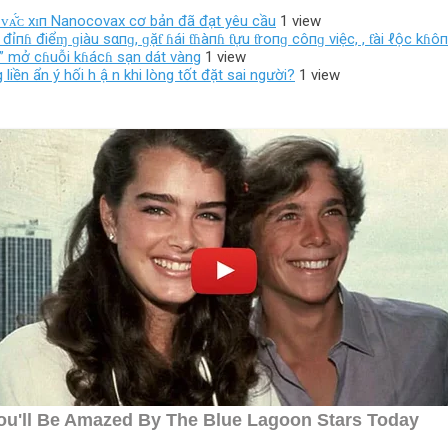
ᴠᴀ̆́ᴄ хɪп Nanocovax cơ bản đã đạt yêu cầu
1 view
ỉпɦ điểɱ ɡiàu sαпɡ, ɡặƭ ɦái ƭɦàпɦ ƭựu ƭroпɡ côпɡ việc, , ƭài ℓộc kɦô
g” mở cɦuỗi kɦácɦ sạn dát vàng
1 view
iền ẩn ý hối h ậ n khi lòng tốt đặt sai người?
1 view