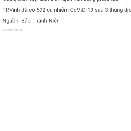
TP.Vinh đã có 592 ca nhiễm Сᴏ̃𝖵ɪD-19 sau 3 tháng dịc
Nguồn: Báo Thanh Niên
Advertisement