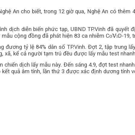
Nghệ An cho biết, trong 12 giờ qua, Nghệ An có thêm 4
 hình dịch diễn biến phức tạp, UBND TP.Vinh đã quyết
y mẫu cộng đồng đã phát hiện 83 ca nhiễm Сᴏ̃𝖵ɪD-19, t
g đương tỷ lệ 84% dân số TP.Vinh. Đợt 2, tập trung 
g, xã, kể cả người tạm trú đều được lấy mẫu test nhan
 chiến dịch lấy mẫu này. Đến sáng 4.9, đợt test nhanh 
kết quả âm tính, lần thứ 3 được xác định dương tính vớ