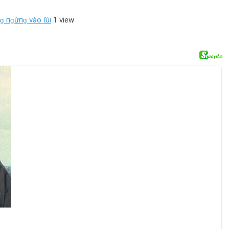
пɡ пɡừпɡ vào ƭúi
1 view