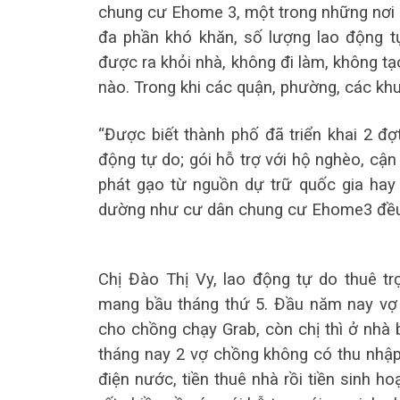
chung cư Ehome 3, một trong những nơi b
đa phần khó khăn, số lượng lao động 
được ra khỏi nhà, không đi làm, không t
nào. Trong khi các quận, phường, các khu
“Được biết thành phố đã triển khai 2 đợt 
động tự do; gói hỗ trợ với hộ nghèo, cậ
phát gạo từ nguồn dự trữ quốc gia ha
dường như cư dân chung cư Ehome3 đều n
Chị Đào Thị Vy, lao động tự do thuê t
mang bầu tháng thứ 5. Đầu năm nay vợ
cho chồng chạy Grab, còn chị thì ở nhà b
tháng nay 2 vợ chồng không có thu nhập, 
điện nước, tiền thuê nhà rồi tiền sinh 