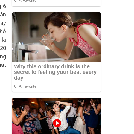
g 6
uận
hay
 hỗ
 là
420
ông
hát