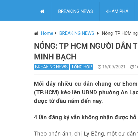
BREAKING NEWS
KHÁM PHÁ
Home
BREAKING NEWS
Nóng: TP HCM ngườ
NÓNG: TP HCM NGƯỜI DÂN T
MINH BẠCH
BREAKING NEWS
TỔNG HỢP
16/09/2021
1
Mới đây nhiều cư dân chung cư Ehom
(TP.HCM) kéo lên UBND phường An Lạc 
được từ đầu năm đến nay.
4 lần đăng ký vẫn không nhận được hỗ 
Theo phản ánh, chị Ly Băng, một cư dân t