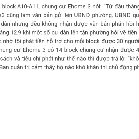
ị block A10-A11, chung cư Ehome 3 nói: “Từ đầu thán
ome3 cũng làm văn bản gửi lên UBND phường, UBND q
cư dân nhưng đều không nhận được văn bản phản hồi 
sáng 12.9 khi một số cư dân lên tận phường hỏi về tiền
lạc nhờ tôi phát tiền hỗ trợ cho mỗi block được 30 người
 chung cư Ehome 3 có 14 block chung cư nhận được 
sách và tiêu chí phát như thế nào thì được trả lời “kh
n Ban quản trị cảm thấy hộ nào khó khăn thì chủ động p