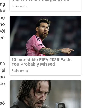
ờng
tôi
 hộ
cho
với
 cứ
ính
lại
cho
 có
 số