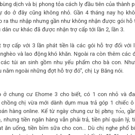
ùng dịch và bị phong tỏa cách ly đầu tiên của thành 
tự do ở đây cũng không nhỏ. Gần 4 tháng nay họ kh
ạo ra thu nhập nhưng gần như không nhận được gói hỗ 
 dân cư khác đã được nhận trợ cấp tới lần 2, lần 3.
trợ cấp với 3 lần phát tiền là các gói hỗ trợ đối với 
n nghèo và lao động khó khăn. Ngoài ra còn thêm các 
y các túi an sinh gồm nhu yếu phẩm cho bà con. Nh
ằm ngoài những đợt hỗ trợ đó”, chị Ly Băng nói.
rọ ở chung cư Ehome 3 cho biết, có 1 con nhỏ và đ
 chồng chị vừa mới dành dụm mua trả góp 1 chiếc ô
án hàng online. Kể từ ngày chung cư bị ρһᴏпɡ тᴏ̉ɑ, gầ
nhưng tiền ngân hàng vẫn phải trả, tiền phí quản lý, t
hoạt ăn uống, tiền bỉm sữa cho con… Dù chị nghe phổ b