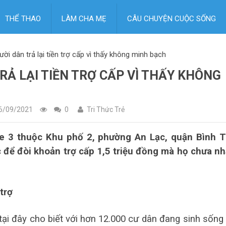
THỂ THAO
LÀM CHA MẸ
CÂU CHUYỆN CUỘC SỐNG
i dân trả lại tiền trợ cấp vì thấy không minh bạch
RẢ LẠI TIỀN TRỢ CẤP VÌ THẤY KHÔNG
6/09/2021
0
Tri Thức Trẻ
e 3 thuộc Khu phố 2, phường An Lạc, quận Bình 
để đòi khoản trợ cấp 1,5 triệu đồng mà họ chưa n
trợ
ại đây cho biết với hơn 12.000 cư dân đang sinh sống 