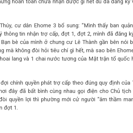
 nhưng hoàn toàn chưa nhận được gì hết dù đã đăng ký 
Thúy, cư dân Ehome 3 bổ sung: “Mình thấy ban quản
ý thông tin nhận trợ cấp, đợt 1, đợt 2, mình đã đăng k
. Bạn bè của mình ở chung cư Lê Thành gần bên nói 
g mà không đòi hỏi tiêu chí gì hết, mà sao bên Ehom
hoai lang và 1 chai nước tương của Mặt trận tổ quốc 
đợi chính quyền phát trợ cấp theo đúng quy định của
nơi đây đã bất bình cùng nhau gọi điện cho Chủ tịch
đòi quyền lợi thì phường mới cử người “âm thầm ma
n đợt 1.