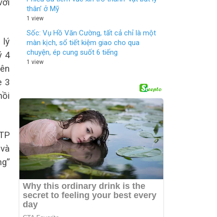
với
thân’ ở Mỹ
1 view
Sốc: Vụ Hồ Văn Cường, tất cả chỉ là một
 lý
màn kịch, sổ tiết kiệm giao cho qua
chuyện, ép cung suốt 6 tiếng
ý 4
1 view
bên
e 3
hồi
 TP
 và
ng”