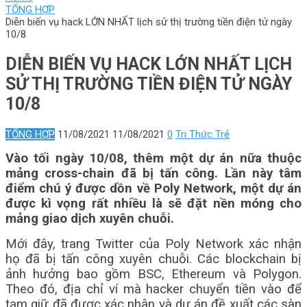
TỔNG HỢP
Diễn biến vụ hack LỚN NHẤT lịch sử thị trường tiền điện tử ngày
10/8
DIỄN BIẾN VỤ HACK LỚN NHẤT LỊCH
SỬ THỊ TRƯỜNG TIỀN ĐIỆN TỬ NGÀY
10/8
TỔNG HỢP
11/08/2021
11/08/2021
0
Tri Thức Trẻ
Vào tối ngày 10/08, thêm một dự án nữa thuộc
mảng cross-chain đã bị tấn công. Lần này tâm
điểm chú ý được dồn về Poly Network, một dự án
được kì vọng rất nhiều là sẽ đặt nền móng cho
mảng giao dịch xuyên chuỗi.
Mới đây, trang Twitter của Poly Network xác nhận
họ đã bị tấn công xuyên chuỗi. Các blockchain bị
ảnh hưởng bao gồm BSC, Ethereum và Polygon.
Theo đó, địa chỉ ví mà hacker chuyển tiền vào để
tạm giữ đã được xác nhận và dự án đề xuất các sàn