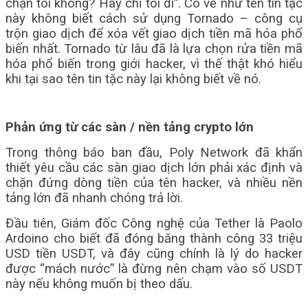
chặn tôi không? Hãy chỉ tôi đi”. Có vẻ như tên tin tặc
này không biết cách sử dụng Tornado – công cụ
trộn giao dịch để xóa vết giao dịch tiền mã hóa phổ
biến nhất. Tornado từ lâu đã là lựa chọn rửa tiền mã
hóa phổ biến trong giới hacker, vì thế thật khó hiểu
khi tại sao tên tin tặc này lại không biết về nó.
Phản ứng từ các sàn / nền tảng crypto lớn
Trong thông báo ban đầu, Poly Network đã khẩn
thiết yêu cầu các sàn giao dịch lớn phải xác định và
chặn đứng dòng tiền của tên hacker, và nhiều nền
tảng lớn đã nhanh chóng trả lời.
Đầu tiên, Giám đốc Công nghệ của Tether là Paolo
Ardoino cho biết đã đóng băng thành công 33 triệu
USD tiền USDT, và đây cũng chính là lý do hacker
được “mách nước” là đừng nên chạm vào số USDT
này nếu không muốn bị theo dấu.