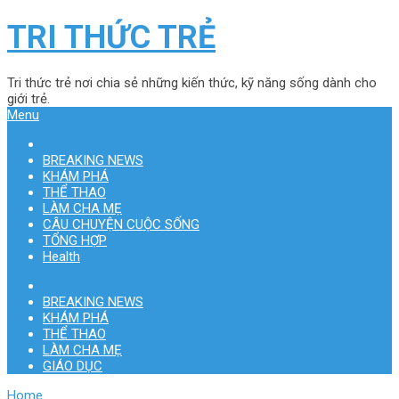
TRI THỨC TRẺ
Tri thức trẻ nơi chia sẻ những kiến thức, kỹ năng sống dành cho
giới trẻ.
Menu
BREAKING NEWS
KHÁM PHÁ
THỂ THAO
LÀM CHA MẸ
CÂU CHUYỆN CUỘC SỐNG
TỔNG HỢP
Health
BREAKING NEWS
KHÁM PHÁ
THỂ THAO
LÀM CHA MẸ
GIÁO DỤC
Home