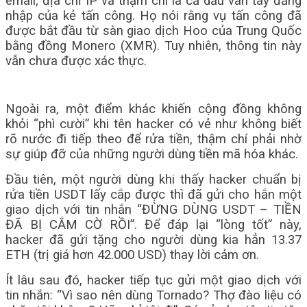
email, địa chỉ IP và thậm chí là cả dấu vân tay đăng
nhập của kẻ tấn công. Họ nói rằng vụ tấn công đã
được bắt đầu từ sàn giao dịch Hoo của Trung Quốc
bằng đồng Monero (XMR). Tuy nhiên, thông tin này
vẫn chưa được xác thực.
Ngoài ra, một điểm khác khiến cộng đồng không
khỏi “phì cười” khi tên hacker có vẻ như không biết
rõ nước đi tiếp theo để rửa tiền, thậm chí phải nhờ
sự giúp đỡ của những người dùng tiền mã hóa khác.
Đầu tiên, một người dùng khi thấy hacker chuẩn bị
rửa tiền USDT lấy cắp được thì đã gửi cho hắn một
giao dịch với tin nhắn “ĐỪNG DÙNG USDT – TIỀN
ĐÃ BỊ CẮM CỜ RỒI”. Để đáp lại “lòng tốt” này,
hacker đã gửi tặng cho người dùng kia hẳn 13.37
ETH (trị giá hơn 42.000 USD) thay lời cảm ơn.
Ít lâu sau đó, hacker tiếp tục gửi một giao dịch với
tin nhắn: “Vì sao nên dùng Tornado? Thợ đào liệu có