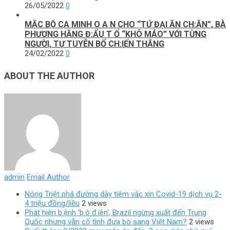
26/05/2022
0
MẶC BỘ CA MINH O A N CHO “TỨ ĐẠI ĂN CH:ẶN”, BÀ
PHƯƠNG HẰNG Đ:ẤU T Ố “KHÔ MÁO” VỚI TỪNG
NGƯỜI, TỰ TUYÊN BỐ CH:IẾN THẮNG
24/02/2022
0
ABOUT THE AUTHOR
admin
Email Author
Nóng Triệt phá đường dây tiêm vắc xin Covid-19 dịch vụ 2-
4 triệu đồng/liều
2 views
Phát hiện b.ệnh ‘b.ò đ.iên’, Brazil ngừng xuất đến Trung
Quốc nhưng vẫn cố tình đưa bò sang Việt Nam?
2 views