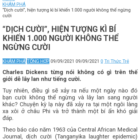
KHÁM PHÁ
“Dịch cười”, hiện tượng kì bí khiến 1.000 người không thể ngừng
cười
“DỊCH CƯỜI”, HIỆN TƯỢNG KÌ BÍ
KHIẾN 1.000 NGƯỜI KHÔNG THỂ
NGỪNG CƯỜI
KHÁM PHÁ
TỔNG HỢP
09/09/2021
09/09/2021
0
Tri Thức Trẻ
Charles Dickens từng nói không có gì trên thế
giới dễ lây lan như tiếng cười.
Tuy nhiên, điều gì sẽ xảy ra nếu một ngày nào đó
bạn cười không thể ngừng và lây lan sang người
khác? Chuyện kỳ lạ này đã xảy ra tại một ngôi làng
xa xôi ở châu Phi và trở thành một bí ẩn khó giải
đáp.
Theo báo cáo năm 1963 của Central African Medical
Journal, dịch cười (Tanganyika laughter epidemic)