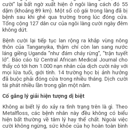
cười” lại bất ngờ xuất hiện ở ngôi làng cách đó 55
dặm (khoảng 89 km). Một số cô gái trong làng đã bị
bệnh sau khi ghé qua trường trong lúc đóng cửa.
Tổng cộng 127 dân cư của ngôi làng cười ngày đêm
không dứt.
Bệnh cười lại tiếp tục lan rộng ra khắp vùng nông
thôn của Tanganyika, thậm chí còn lan sang nước
láng giềng Uganda “như đám cháy rừng”, “trận tuyết
lở”. Báo cáo từ Central African Medical Journal cho
thấy có tới hơn 1.000 nạn nhân của dịch cười này với
mọi lứa tuổi, giới tính. 14 trường học bị ảnh hưởng
đã buộc phải đóng cửa trong nhiều tháng. Dịch cười
tái phát nhiều lần trong gần một năm.
Cố gắng lý giải hiện tượng dị biệt
Không ai biết lý do xảy ra tình trạng trên là gì. Theo
Metalfloss, các bệnh nhân này đều không có biểu
hiện bất thường về tâm lý hay thể chất. Ngoài việc
cười không ngừng, sức khỏe của họ hoàn toàn bình