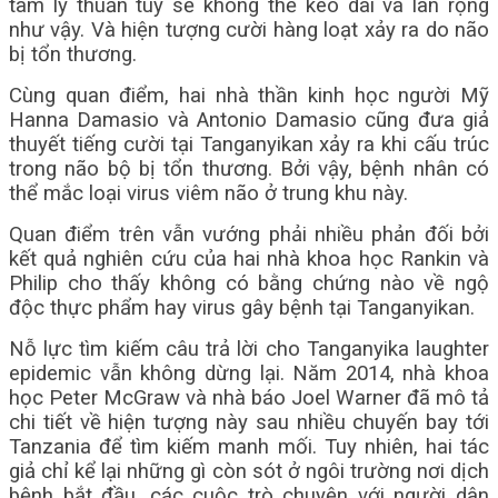
tâm lý thuần túy sẽ không thể kéo dài và lan rộng
như vậy. Và hiện tượng cười hàng loạt xảy ra do não
bị tổn thương.
Cùng quan điểm, hai nhà thần kinh học người Mỹ
Hanna Damasio và Antonio Damasio cũng đưa giả
thuyết tiếng cười tại Tanganyikan xảy ra khi cấu trúc
trong não bộ bị tổn thương. Bởi vậy, bệnh nhân có
thể mắc loại virus viêm não ở trung khu này.
Quan điểm trên vẫn vướng phải nhiều phản đối bởi
kết quả nghiên cứu của hai nhà khoa học Rankin và
Philip cho thấy không có bằng chứng nào về ngộ
độc thực phẩm hay virus gây bệnh tại Tanganyikan.
Nỗ lực tìm kiếm câu trả lời cho Tanganyika laughter
epidemic vẫn không dừng lại. Năm 2014, nhà khoa
học Peter McGraw và nhà báo Joel Warner đã mô tả
chi tiết về hiện tượng này sau nhiều chuyến bay tới
Tanzania để tìm kiếm manh mối. Tuy nhiên, hai tác
giả chỉ kể lại những gì còn sót ở ngôi trường nơi dịch
bệnh bắt đầu, các cuộc trò chuyện với người dân