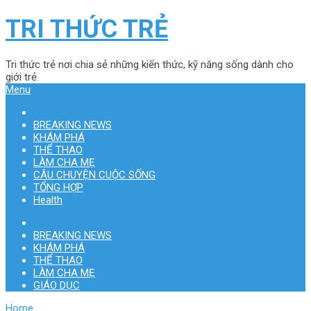
TRI THỨC TRẺ
Tri thức trẻ nơi chia sẻ những kiến thức, kỹ năng sống dành cho
giới trẻ.
Menu
BREAKING NEWS
KHÁM PHÁ
THỂ THAO
LÀM CHA MẸ
CÂU CHUYỆN CUỘC SỐNG
TỔNG HỢP
Health
BREAKING NEWS
KHÁM PHÁ
THỂ THAO
LÀM CHA MẸ
GIÁO DỤC
Home