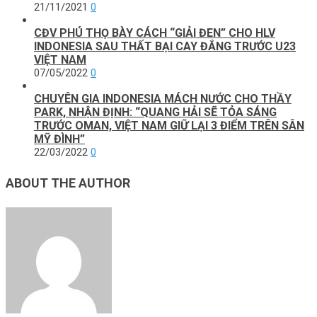
21/11/2021
0
CĐV PHÚ THỌ BÀY CÁCH “GIẢI ĐEN” CHO HLV
INDONESIA SAU THẤT BẠI CAY ĐẮNG TRƯỚC U23
VIỆT NAM
07/05/2022
0
CHUYÊN GIA INDONESIA MÁCH NƯỚC CHO THẦY
PARK, NHẬN ĐỊNH: “QUANG HẢI SẼ TỎA SÁNG
TRƯỚC OMAN, VIỆT NAM GIỮ LẠI 3 ĐIỂM TRÊN SÂN
MỸ ĐÌNH”
22/03/2022
0
ABOUT THE AUTHOR