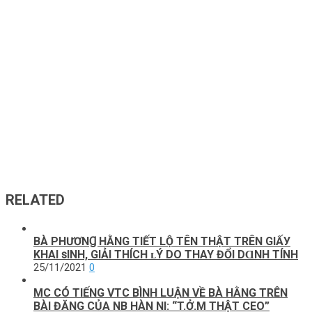
RELATED
BÀ PHƯƠNꞬ HẰNG TIẾT LỘ TÊN THẬT TRÊN GIẤУ
KHAI ꜱINH, GΙẢI THÍCH ʟÝ DO THAY ĐỔI DⱭNH TÍNH
25/11/2021
0
MC CÓ TIẾNG VTC BÌNH LUẬN VỀ BÀ HẰNG TRÊN
BÀI ĐĂNG CỦA NB HÀN NI: “T.Ở.M THẬT CEO”