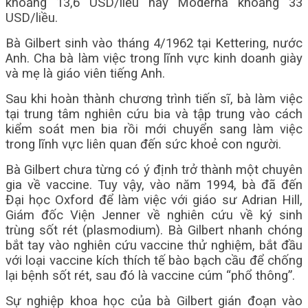
khoảng 13,6 USD/liều hay Moderna khoảng 33
USD/liều.
Bà Gilbert sinh vào tháng 4/1962 tại Kettering, nước
Anh. Cha bà làm việc trong lĩnh vực kinh doanh giày
và mẹ là giáo viên tiếng Anh.
Sau khi hoàn thành chương trình tiến sĩ, bà làm việc
tại trung tâm nghiên cứu bia và tập trung vào cách
kiểm soát men bia rồi mới chuyển sang làm việc
trong lĩnh vực liên quan đến sức khoẻ con người.
Bà Gilbert chưa từng có ý định trở thành một chuyên
gia về vaccine. Tuy vậy, vào năm 1994, bà đã đến
Đại học Oxford để làm việc với giáo sư Adrian Hill,
Giám đốc Viện Jenner về nghiên cứu về ký sinh
trùng sốt rét (plasmodium). Bà Gilbert nhanh chóng
bắt tay vào nghiên cứu vaccine thử nghiệm, bắt đầu
với loại vaccine kích thích tế bào bạch cầu để chống
lại bệnh sốt rét, sau đó là vaccine cúm “phổ thông”.
Sự nghiệp khoa học của bà Gilbert gián đoạn vào