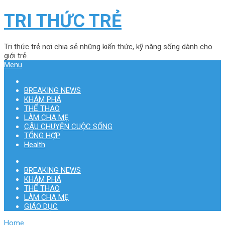
TRI THỨC TRẺ
Tri thức trẻ nơi chia sẻ những kiến thức, kỹ năng sống dành cho
giới trẻ.
Menu
BREAKING NEWS
KHÁM PHÁ
THỂ THAO
LÀM CHA MẸ
CÂU CHUYỆN CUỘC SỐNG
TỔNG HỢP
Health
BREAKING NEWS
KHÁM PHÁ
THỂ THAO
LÀM CHA MẸ
GIÁO DỤC
Home