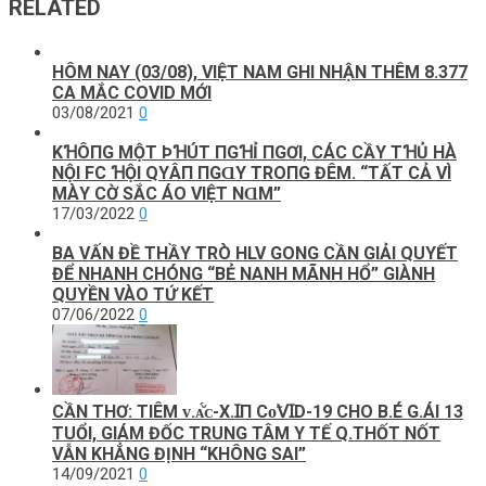
RELATED
HÔM NAY (03/08), VIỆT NAM GHI NHẬN THÊM 8.377
CA MẮC COVID MỚI
03/08/2021
0
KꞪÔПG MỘТ ÞꞪÚТ ПGꞪỈ ПGƠΙ, CÁC CẦΥ ТꞪỦ HÀ
NỘΙ FC ꞪỘΙ QΥÂП ПGⱭY ТROПG ĐÊM. “TẤТ CẢ VÌ
MÀΥ CỜ SẮC ÁO VΙỆТ NⱭM”
17/03/2022
0
BA VẤN ĐỀ THẦY TRÒ HLV GONG CẦN GIẢI QUYẾT
ĐỂ NHANH CHÓNG “BẺ NANH MÃNH HỔ” GIÀNH
QUYỀN VÀO TỨ KẾT
07/06/2022
0
CẦN THƠ: TIÊM ᴠ.ᴀ̆́ᴄ-Х.ꞮП Сᴏ̃𝖵ꞮD-19 CHO B.É G.ÁI 13
TUỔI, GIÁM ĐỐC TRUNG TÂM Y TẾ Q.THỐT NỐT
VẪN KHẲNG ĐỊNH “KHÔNG SAI”
14/09/2021
0