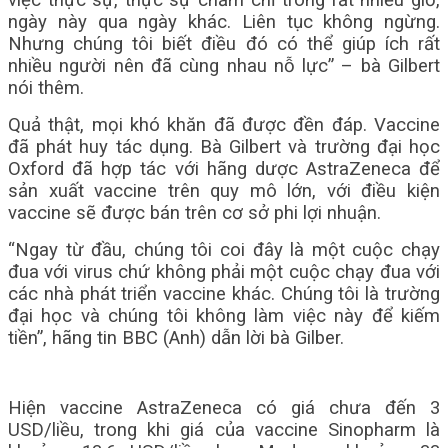
việc thực sự, thực sự chăm chỉ trong rất nhiều giờ,
ngày này qua ngày khác. Liên tục không ngừng.
Nhưng chúng tôi biết điều đó có thể giúp ích rất
nhiều người nên đã cùng nhau nỗ lực” – bà Gilbert
nói thêm.
Quả thật, mọi khó khăn đã được đền đáp. Vaccine
đã phát huy tác dụng. Bà Gilbert và trường đại học
Oxford đã hợp tác với hãng dược AstraZeneca để
sản xuất vaccine trên quy mô lớn, với điều kiện
vaccine sẽ được bán trên cơ sở phi lợi nhuận.
“Ngay từ đầu, chúng tôi coi đây là một cuộc chạy
đua với virus chứ không phải một cuộc chạy đua với
các nhà phát triển vaccine khác. Chúng tôi là trường
đại học và chúng tôi không làm việc này để kiếm
tiền”, hãng tin BBC (Anh) dẫn lời bà Gilber.
Hiện vaccine AstraZeneca có giá chưa đến 3
USD/liều, trong khi giá của vaccine Sinopharm là