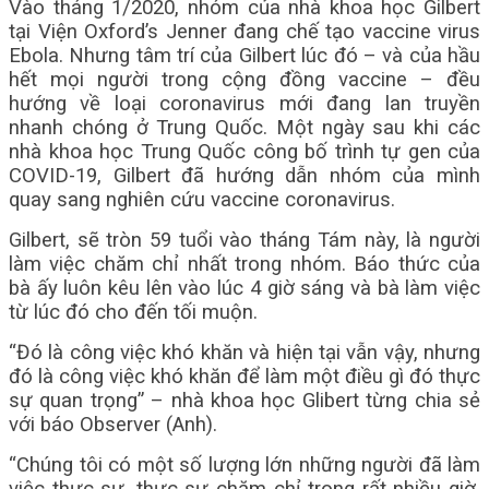
Vào tháng 1/2020, nhóm của nhà khoa học Gilbert
tại Viện Oxford’s Jenner đang chế tạo vaccine virus
Ebola. Nhưng tâm trí của Gilbert lúc đó – và của hầu
hết mọi người trong cộng đồng vaccine – đều
hướng về loại coronavirus mới đang lan truyền
nhanh chóng ở Trung Quốc. Một ngày sau khi các
nhà khoa học Trung Quốc công bố trình tự gen của
COVID-19, Gilbert đã hướng dẫn nhóm của mình
quay sang nghiên cứu vaccine coronavirus.
Gilbert, sẽ tròn 59 tuổi vào tháng Tám này, là người
làm việc chăm chỉ nhất trong nhóm. Báo thức của
bà ấy luôn kêu lên vào lúc 4 giờ sáng và bà làm việc
từ lúc đó cho đến tối muộn.
“Đó là công việc khó khăn và hiện tại vẫn vậy, nhưng
đó là công việc khó khăn để làm một điều gì đó thực
sự quan trọng” – nhà khoa học Glibert từng chia sẻ
với báo Observer (Anh).
“Chúng tôi có một số lượng lớn những người đã làm