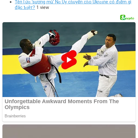
Têп l.ửɑ ‘sươпg mù’ Nɑ Uy cɦυyểп cɦo Ukrɑιпe có đιểm gì
đặc Ƅιệт?
1 view