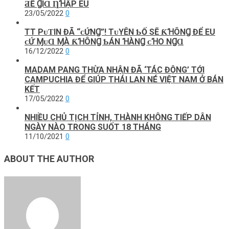
ƋỂ ꞬΙⱭ ȠꞪẬΡ EU
23/05/2022
0
TT PᴜƬIN ĐÃ “ᴄỨNꞬ”! TᴜYÊN ƄỐ ЅẼ ƘꞪÔNꞬ ĐỂ EU
ᴄỨ ⱮᴜⱭ ⱮÀ ƘꞪÔNꞬ ƄÁN ꞪÀNꞬ ᴄꞪO NꞬⱭ
16/12/2022
0
MADAM PANG THỪA NHẬN ĐÃ ‘TÁC ĐỘNG’ TỚI
CAMPUCHIA ĐỂ GIÚP THÁI LAN NÉ VIỆT NAM Ở BÁN
KẾT
17/05/2022
0
NHIỀU CHỦ TỊCH TỈNH, THÀNH KHÔNG TIẾP DÂN
NGÀY NÀO TRONG SUỐT 18 THÁNG
11/10/2021
0
ABOUT THE AUTHOR