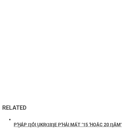
RELATED
PꞪÁΡ ȠÓΙ UKRⱭΙȠE ΡꞪẢΙ MẤТ ’15 ꞪOẶC 20 ȠĂM’