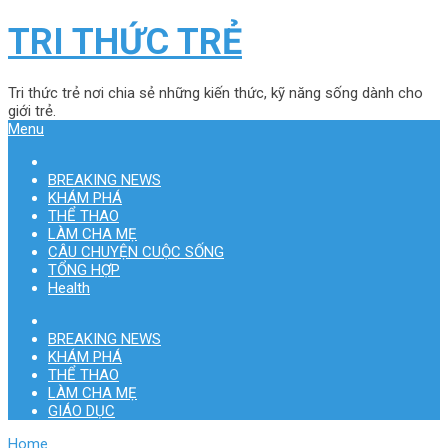
TRI THỨC TRẺ
Tri thức trẻ nơi chia sẻ những kiến thức, kỹ năng sống dành cho
giới trẻ.
Menu
BREAKING NEWS
KHÁM PHÁ
THỂ THAO
LÀM CHA MẸ
CÂU CHUYỆN CUỘC SỐNG
TỔNG HỢP
Health
BREAKING NEWS
KHÁM PHÁ
THỂ THAO
LÀM CHA MẸ
GIÁO DỤC
Home