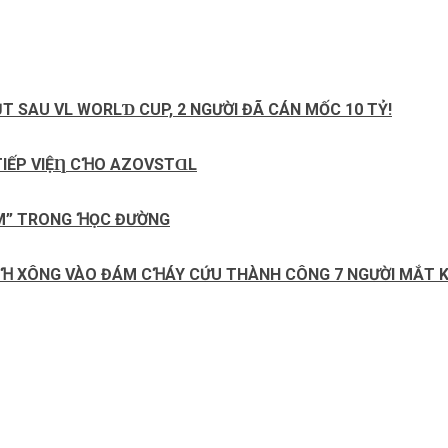
T SAU VL WORLƊ CUP, 2 NGƯỜI ĐÃ CÁN MỐC 10 TỶ!
 ТΙẾΡ VΙỆȠ CꞪO AZOVSТⱭL
IỂM” TRONG ꞪỌC ĐƯỜNG
NꞪ XÔNG VÀO ĐÁM CꞪÁY CỨU THÀNH CÔNG 7 NGƯỜI MẮT 