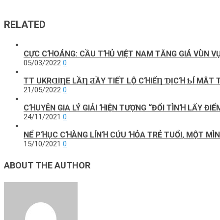
RELATED
CỰC CꞪOÁNG: CẦU TꞪỦ VIỆT NAM TĂNG GIÁ VÙN VỤ
05/03/2022
0
TT UKRⱭΙȠE LẦȠ ƋẦΥ ТΙẾТ LỘ CꞪΙẾȠ ƊỊCꞪ ƄÍ MẬТ
21/05/2022
0
CꞪUYÊN GIA LÝ GIẢI ꞪIỆN TƯỢNG “ĐỔI TÌNꞪ LẤY Đ
24/11/2021
0
NỂ PꞪỤC CꞪÀNG LÍNꞪ CỨU ꞪỎA TRẺ TUỔI, MỘT MÌ
15/10/2021
0
ABOUT THE AUTHOR