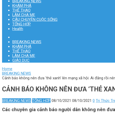
BREAKING NEWS
KHÁM PHÁ
THỂ THAO
LÀM CHA MẸ
CÂU CHUYỆN CUỘC SỐNG
TỔNG HỢP
Health
BREAKING NEWS
KHÁM PHÁ
THỂ THAO
LÀM CHA MẸ
GIÁO DỤC
Home
BREAKING NEWS
Cảnh báo không nên đưa ‘thẻ xanh’ lên mạng xã hội: Ai đăng rồi nê
CẢNH BÁO KHÔNG NÊN ĐƯA ‘THẺ XANH
BREAKING NEWS
TỔNG HỢP
08/10/2021
08/10/2021
0
Tri Thức Tr
Các chuyên gia cảnh báo người dân không nên đưa “