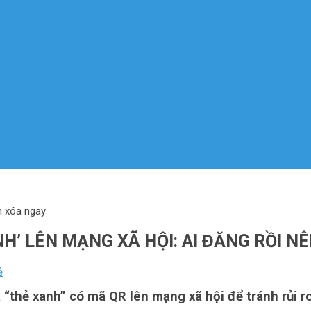
n xóa ngay
’ LÊN MẠNG XÃ HỘI: AI ĐĂNG RỒI N
ẻ
thẻ xanh” có mã QR lên mạng xã hội để tránh rủi ro 