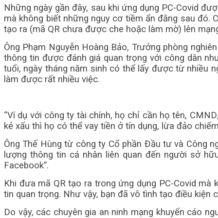
Những ngày gần đây, sau khi ứng dụng PC-Covid được
mà không biết những nguy cơ tiềm ẩn đằng sau đó. 
tạo ra (mã QR chưa được che hoặc làm mờ) lên mạng v
Ông Phạm Nguyễn Hoàng Bảo, Trưởng phòng nghiên cứu
thông tin được đánh giá quan trọng với công dân nh
tuổi, ngày tháng năm sinh có thể lấy được từ nhiều 
làm được rất nhiều việc.
“Ví dụ với công ty tài chính, họ chỉ cần họ tên, CMND
kẻ xấu thì họ có thể vay tiền ở tín dụng, lừa đảo chiế
Ông Thế Hùng từ công ty Cổ phần Đầu tư và Công ng
lượng thông tin cá nhân liên quan đến người sở hữ
Facebook”.
Khi đưa mã QR tạo ra trong ứng dụng PC-Covid mà k
tin quan trọng. Như vậy, bạn đã vô tình tạo điều kiện c
Do vậy, các chuyên gia an ninh mạng khuyến cáo ng