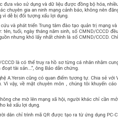
 đưa vào sử dụng và dữ liệu được đồng bộ hóa, nhiều
Các chuyên gia an ninh mạng cảnh báo, không nên đăn
ì dễ bị đối tượng xấu lợi dụng.
 và phát triển Trung tâm đào tạo quản trị mạng và a
ư: tên, tuổi, ngày tháng năm sinh, số CMND/CCCD đều
nguồn nhưng khó lấy nhất chính là số CMND/CCCD. Chỉ 
/CCCD là có thể truy ra hồ sơ từng cá nhân nhằm cung 
m đoạt tài sản….”, ông Bảo dẫn chứng.
hệ A.Yersin cũng có quan điểm tương tự. Chia sẻ với
u. Vì vậy, về mặt chuyên môn , chúng tôi khuyến c
hông che mờ lên mạng xã hội, người khác chỉ cần m
ho kẻ xấu lợi dụng.
ười dân chỉ trình mã QR được tạo ra từ ứng dụng PC-