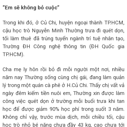
“Em sẽ không bỏ cuộc”
Trong khi đó, ở Củ Chi, huyện ngoại thành TP.HCM,
cậu học trò Nguyễn Minh Thường trưa đi quét dọn,
tối làm thuê đã trúng tuyển ngành trí tuệ nhân tạo,
Trường ĐH Công nghệ thông tin (ĐH Quốc gia
TP.HCM).
Cha mẹ ly hôn rồi bỏ đi mỗi người một nơi, nhiều
năm nay Thường sống cùng chị gái, đang làm quản
lý trong một quán cà phê ở H.Củ Chi. Thấy chị vất vả
ngày đêm kiếm tiền nuôi em, Thường xin được làm
công việc quét dọn ở trường mỗi buổi trưa khi tan
học để được giảm 90% học phí trong suốt 3 năm.
Không chỉ vậy, trước mùa dịch, mỗi chiều tối, cậu
học trò nhỏ bé nặng chưa đầy 43 kg, cao chưa tới