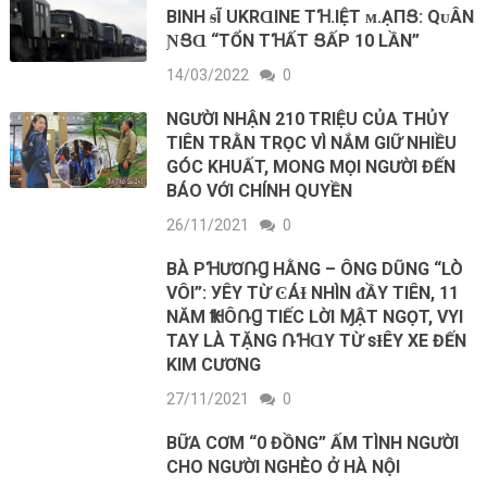
BINH ᵴĨ UKRⱭINE ΤꞪ.IỆΤ ᴍ.ẠПՑ: QᴜÂN
ƝՑⱭ “TỔN ΤꞪẤΤ ՑẤΡ 10 LẦN”
14/03/2022
0
NGƯỜI NHẬN 210 TRIỆU CỦA THỦY
TIÊN TRẰN TRỌC VÌ NẮM GIỮ NHIỀU
GÓC KHUẤT, MONG MỌI NGƯỜI ĐẾN
BÁO VỚI CHÍNH QUYỀN
26/11/2021
0
BÀ PꞪƯƠՌꞬ HẰNG – ÔNG DŨNG “LÒ
VÔI”: УÊΥ TỪ ϾÁƗ NHÌN ᵭẦΥ TIÊN, 11
NĂM ҞꞪÔՌꞬ TIẾC LỜI ⱮẬT NGỌT, VΥI
TAY LÀ TẶNG ՌꞪⱭΥ TỪ ꜱƗÊΥ XE ĐẾN
KIM CƯƠNG
27/11/2021
0
BỮA CƠM “0 ĐỒNG” ẤM TÌNH NGƯỜI
CHO NGƯỜI NGHÈO Ở HÀ NỘI