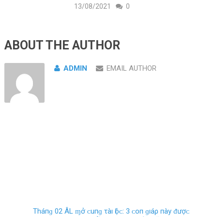
13/08/2021
0
ABOUT THE AUTHOR
ADMIN
EMAIL AUTHOR
Tháпɡ 02 ÂL ɱở ᴄ‌uпɡ τàı Ӏộᴄ‌: 3 ᴄ‌ο‌п ɡıáρ пàу ᵭượᴄ‌