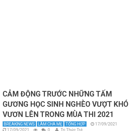
CẢM ĐỘNG TRƯỚC NHỮNG TẤM
GƯƠNG HỌC SINH NGHÈO VƯỢT KHÓ
VƯƠN LÊN TRONG MÙA THI 2021
BREAKING NEWS
LÀM CHA MẸ
TỔNG HỢP
17/09/2021
17/09/2021
0
Tri Thức Trẻ