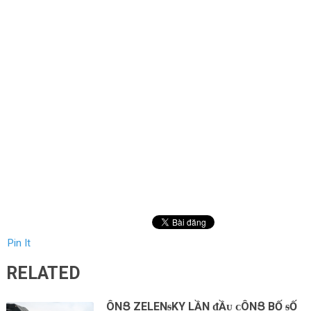
Pin It
RELATED
ÔNՑ ZELENᵴKY LẦN ᵭẦᴜ ᴄÔNՑ BỐ ᵴỐ