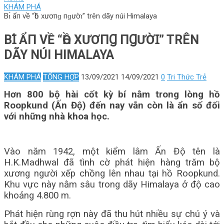
KHÁM PHÁ
Bɪ́ ẩп về “һồ хươпɡ пɡườɪ” trên dãy núi Himalaya
BꞮ́ ẨП VỀ “ҺỒ ХƯƠПꞬ ПꞬƯỜꞮ” TRÊN
DÃY NÚI HIMALAYA
KHÁM PHÁ
TỔNG HỢP
13/09/2021
14/09/2021
0
Tri Thức Trẻ
Hơn 800 bộ hài cốt kỳ bí nằm trong lòng hồ
Roopkund (Ấn Độ) đến nay vẫn còn là ẩn số đối
với những nhà khoa học.
Vào năm 1942, một kiểm lâm Ấn Độ tên là
H.K.Madhwal đã tình cờ phát hiện hàng trăm bộ
xương người xếp chồng lên nhau tại hồ Roopkund.
Khu vực này nằm sâu trong dãy Himalaya ở độ cao
khoảng 4.800 m.
Phát hiện rùng rợn này đã thu hút nhiều sự chú ý và