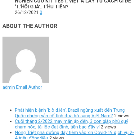
NGHIÊN CỨU KIT TEST, VIỆT Á LẤY TƯ CÁCH GÌ ĐỂ
‘T.ꞪỔI G.IÁ’, TꞪU TIỀN?
26/12/2021
0
ABOUT THE AUTHOR
admin
Email Author
Phát hiện b.ệnh ‘b.ò đ.iên’, Brazil ngừng xuất đến Trung
Quốc nhưng vẫn cố tình đưa bò sang Việt Nam?
2 views
Cuối tháng 2/2022 may mắn ập đến, 3 con giáp phú quý
chạm nóc, tài lộc đạt đỉnh, tiền bạc đầy ví
2 views
Nóng Triệt phá đường dây tiêm vắc xin Covid-19 dịch vụ 2-
4 triệu đồng/liều
2 views