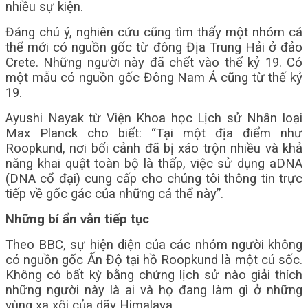
nhiều sự kiện.
Đáng chú ý, nghiên cứu cũng tìm thấy một nhóm cá
thể mới có nguồn gốc từ đông Địa Trung Hải ở đảo
Crete. Những người này đã chết vào thế kỷ 19. Có
một mẫu có nguồn gốc Đông Nam Á cũng từ thế kỷ
19.
Ayushi Nayak từ Viện Khoa học Lịch sử Nhân loại
Max Planck cho biết: “Tại một địa điểm như
Roopkund, nơi bối cảnh đã bị xáo trộn nhiều và khả
năng khai quật toàn bộ là thấp, việc sử dụng aDNA
(DNA cổ đại) cung cấp cho chúng tôi thông tin trực
tiếp về gốc gác của những cá thể này”.
Những bí ẩn vẫn tiếp tục
Theo BBC, sự hiện diện của các nhóm người không
có nguồn gốc Ấn Độ tại hồ Roopkund là một cú sốc.
Không có bất kỳ bằng chứng lịch sử nào giải thích
những người này là ai và họ đang làm gì ở những
vùng xa xôi của dãy Himalaya.