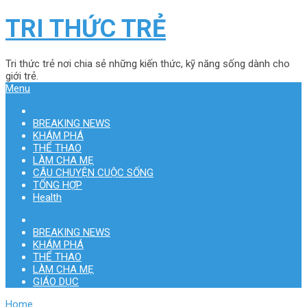
TRI THỨC TRẺ
Tri thức trẻ nơi chia sẻ những kiến thức, kỹ năng sống dành cho
giới trẻ.
Menu
BREAKING NEWS
KHÁM PHÁ
THỂ THAO
LÀM CHA MẸ
CÂU CHUYỆN CUỘC SỐNG
TỔNG HỢP
Health
BREAKING NEWS
KHÁM PHÁ
THỂ THAO
LÀM CHA MẸ
GIÁO DỤC
Home