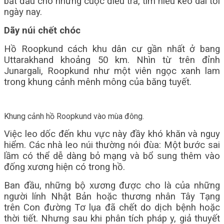
bắt đầu cho những cuộc điều tra, tìm hiểu kéo dài tới
ngày nay.
Dãy núi chết chóc
H
ồ Roopkund cách khu dân cư gần nhất ở bang
Uttarakhand khoảng 50 km. Nhìn từ trên đỉnh
Junargali, Roopkund như một viên ngọc xanh lam
trong khung cảnh mênh mông của băng tuyết.
Khung cảnh hồ Roopkund vào mùa đông.
Việc leo dốc đến khu vực này đầy khó khăn và nguy
hiểm. Các nhà leo núi thường nói đùa: Một bước sai
lầm có thể dễ dàng bỏ mạng và bổ sung thêm vào
đống xương hiện có trong hồ.
Ban đầu, những bộ xương được cho là của những
người lính Nhật Bản hoặc thương nhân Tây Tạng
trên Con đường Tơ lụa đã chết do dịch bệnh hoặc
thời tiết. Nhưng sau khi phân tích pháp y, giả thuyết