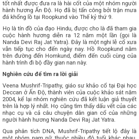
tốt nhất được đưa ra là hài cốt của một nhóm người
hành hương Ấn Độ. Họ đã bị tấn công bởi trận mưa
đá khổng lồ tại Roopkund vào Thế kỷ thứ 9.
Họ là tín đồ của đạo Hindu, được cho là đã tham gia
cuộc hành hương diễn ra 12 năm một lần (gọi là
Nanda Devi Raj Jat Yatra). Đây là một nghi lễ cổ xưa
vẫn tiếp tục cho đến ngày nay. Hồ Roopkund nằm
trên đường đến Homkund, điểm đến cuối cùng của
hành trình đi bộ đầy gian nan này.
Nghiên cứu để tìm ra lời giải
Veena Mushrif-Tripathy, giáo sư khảo cổ tại Đại học
Deccan ở Ấn Độ, thành viên của cuộc khảo sát năm
2004, kể lại nhóm nghiên cứu đã kết luận giả thuyết
trên là hợp lý nhất. Họ cũng tìm thấy dấu vết của các
nhạc cụ và cả câu chuyện dân gian cổ của những
người hành hương Nanda Devi Raj Jat Yatra.
Qua phân tích DNA, Mushrif-Tripathy tiết lộ đây là
một nhóm nam nữ thuộc nhiều độ tuổi khác nhau.