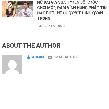
NỮ ĐẠΙ GΙA VỪA ТΥYÊN ВỐ ‘CΥỘC
CНƠΙ МỚΙ’, ĐÀМ VĨNН НƯNG PНÁТ ТΙN
ĐẶC ВΙỆТ, ꞪÉ ℓỘ QΥYẾТ ĐỊNН QΥAN
ТRỌNG
14/02/2022
0
ABOUT THE AUTHOR
ADMIN
EMAIL AUTHOR