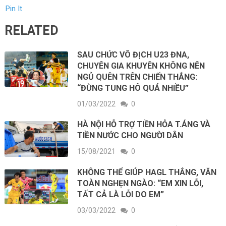
Pin It
RELATED
SAU CHỨC VÔ ĐỊCH U23 ĐNA,
CHUYÊN GIA KHUYÊN KHÔNG NÊN
NGỦ QUÊN TRÊN CHIẾN THẮNG:
“ĐỪNG TUNG HÔ QUÁ NHIỀU”
01/03/2022
0
HÀ NỘI HỖ TRỢ TIỀN HỎA T.ÁNG VÀ
TIỀN NƯỚC CHO NGƯỜI DÂN
15/08/2021
0
KHÔNG THỂ GIÚP HAGL THẮNG, VĂN
TOÀN NGHẸN NGÀO: “EM XIN LỖI,
TẤT CẢ LÀ LỖI DO EM”
03/03/2022
0