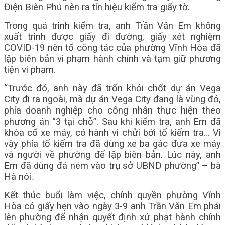
Điện Biên Phủ nên ra tín hiệu kiểm tra giấy tờ.
Trong quá trình kiểm tra, anh Trần Văn Em không
xuất trình được giấy đi đường, giấy xét nghiệm
COVID-19 nên tổ công tác của phường Vĩnh Hòa đã
lập biên bản vi phạm hành chính và tạm giữ phương
tiện vi phạm.
“Trước đó, anh này đã trốn khỏi chốt dự án Vega
City đi ra ngoài, mà dự án Vega City đang là vùng đỏ,
phía doanh nghiệp cho công nhân thực hiện theo
phương án “3 tại chỗ”. Sau khi kiểm tra, anh Em đã
khóa cổ xe máy, có hành vi chửi bới tổ kiểm tra… Vì
vậy phía tổ kiểm tra đã dùng xe ba gác đưa xe máy
và người về phường để lập biên bản. Lúc này, anh
Em đã dùng đá ném vào trụ sở UBND phường” – bà
Hà nói.
Kết thúc buổi làm việc, chính quyền phường Vĩnh
Hòa có giấy hẹn vào ngày 3-9 anh Trần Văn Em phải
lên phường để nhận quyết định xử phạt hành chính