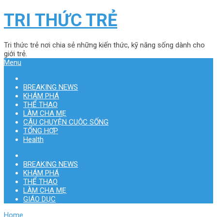
TRI THỨC TRẺ
Tri thức trẻ nơi chia sẻ những kiến thức, kỹ năng sống dành cho
giới trẻ.
Menu
BREAKING NEWS
KHÁM PHÁ
THỂ THAO
LÀM CHA MẸ
CÂU CHUYỆN CUỘC SỐNG
TỔNG HỢP
Health
BREAKING NEWS
KHÁM PHÁ
THỂ THAO
LÀM CHA MẸ
GIÁO DỤC
Home