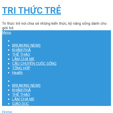
TRI THỨC TRẺ
Tri thức trẻ nơi chia sẻ những kiến thức, kỹ năng sống dành cho
giới trẻ.
Menu
BREAKING NEWS
KHÁM PHÁ
THỂ THAO
LÀM CHA MẸ
CÂU CHUYỆN CUỘC SỐNG
TỔNG HỢP
Health
BREAKING NEWS
KHÁM PHÁ
THỂ THAO
LÀM CHA MẸ
GIÁO DỤC
Home