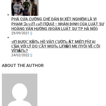
PHÁ CỬA CƯỠNG CHẾ DÂN ĐI XÉT NGHIỆM LÀ VI
PHẠM Զᴜʏᴇ̂̀П ᴄᴏП ПꞬƯᴏ̛̀Ɪ – NHẬN ĐỊNH CỦA LUẬT SƯ
HOÀNG VĂN HƯỚNG (ĐOÀN LUẬT SƯ TP HÀ NỘI)
29/09/2021
0
ᴛΙП ĐƯỢƇ KҺÔПɢ HỒ VĂП ƇƯỜПɢ ҺÁТ МΙỄП PҺÍ ТẠΙ
ƇҺÙA VỚΙ LÝ DO ƇẦΥ МOПɢ LΙПҺ ҺỒП МẸ ПΥÔΙ VỀ ƇÕΙ
VĨПҺ ҺẰПɢ?
24/02/2022
0
ABOUT THE AUTHOR