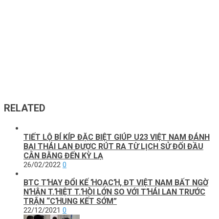
RELATED
TIẾT LỘ BÍ KÍP ĐẶC BIỆT GIÚP U23 VIỆT NAM ĐÁNH
BẠI THÁI LAN ĐƯỢC RÚT RA TỪ LỊCH SỬ ĐỐI ĐẦU
CÂN BẰNG ĐẾN KỲ LẠ
26/02/2022
0
BTC TꞪAY ĐỔI KẾ ꞪOẠCꞪ, ĐT VIỆT NAM BẤT NGỜ
NꞪẬN T.ꞪIỆT T.ꞪÒI LỚN SO VỚI TꞪÁI LAN TRƯỚC
TRẬN “CꞪUNG KẾT SỚM”
22/12/2021
0