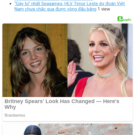
“Gáy to” nhất Seagames, HLV Timor Leste dự đoán Việt
Nam chưa chắc qua được vòng đấu bảng
1 view