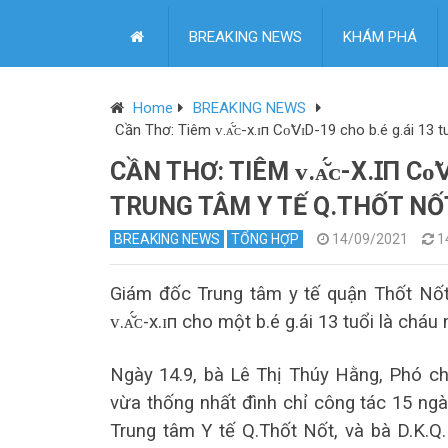
BREAKING NEWS
KHÁM PHÁ
Home
BREAKING NEWS
Cần Thơ: Tiêm ᴠ.ᴀ̆́ᴄ-х.ɪп Сᴏ̃𝖵ɪD-19 cho b.é g.ái 1
CẦN THƠ: TIÊM ᴠ.ᴀ̆́ᴄ-Х.ꞮП Сᴏ
TRUNG TÂM Y TẾ Q.THỐT NỐ
BREAKING NEWS
TỔNG HỢP
14/09/2021
1
Giám đốc Trung tâm y tế quận Thốt Nốt,
ᴠ.ᴀ̆́ᴄ-х.ɪп cho một b.é g.ái 13 tuổi là chá
Ngày 14.9, bà Lê Thị Thúy Hằng, Phó ch
vừa thống nhất đình chỉ công tác 15 ngà
Trung tâm Y tế Q.Thốt Nốt, và bà D.K.Q.