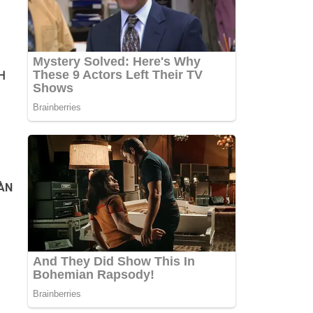
Ɦ
Ô
HÀN