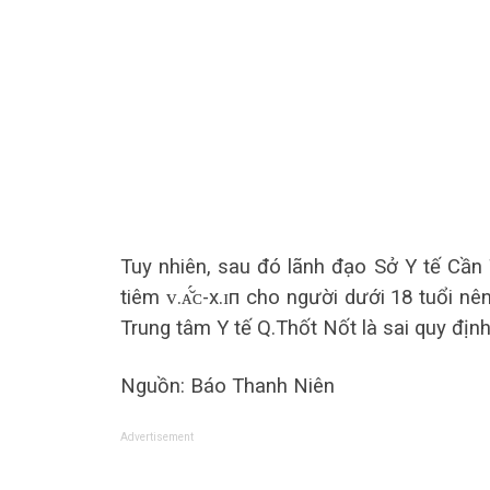
Tuy nhiên, sau đó lãnh đạo Sở Y tế Cần 
tiêm ᴠ.ᴀ̆́ᴄ-х.ɪп cho người dưới 18 tuổi nên
Trung tâm Y tế Q.Thốt Nốt là sai quy định
Nguồn: Báo Thanh Niên
Advertisement