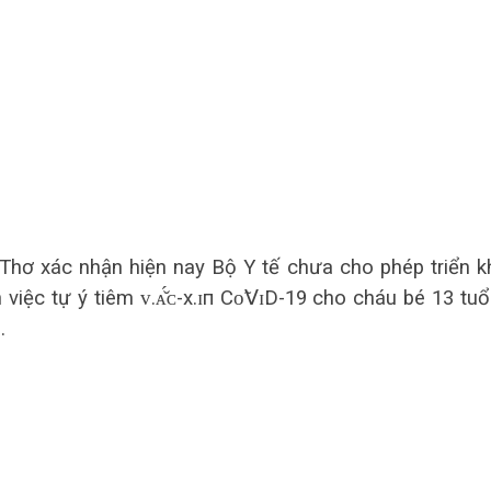
Thơ xác nhận hiện nay Bộ Y tế chưa cho phép triển k
 việc tự ý tiêm ᴠ.ᴀ̆́ᴄ-х.ɪп Сᴏ̃𝖵ɪD-19 cho cháu bé 13 tuổ
.