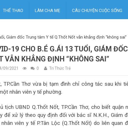
THỂ THAO
LÀM CHA MẸ
CÂU CHUYỆN CUỘC SỐNG
3 tuổi, Giám đốc Trung tâm Y tế Q.Thốt Nốt vẫn khẳng định “không sai”
̃𝖵ꞮD-19 CHO B.É G.ÁI 13 TUỔI, GIÁM ĐỐC
T VẪN KHẲNG ĐỊNH “KHÔNG SAI”
4/09/2021
0
Tri Thức Trẻ
 TP.Cần Thơ vừa bị tạm đình chỉ công tác sau khi t
u một nhân viên y tế phường.
ủ tịch UBND Q.Thốt Nốt, TP.Cần Thơ, cho biết quận 
y để xử lý theo quy định đối với bác sĩ N.K.H., Giám 
 nhân viên y tế P.Tân Lộc (Q.Thốt Nốt) do liên quan 