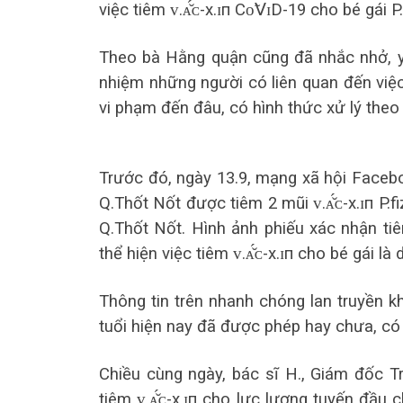
việc tiêm ᴠ.ᴀ̆́ᴄ-х.ɪп Сᴏ̃𝖵ɪD-19 cho bé gái 
Theo bà Hằng quận cũng đã nhắc nhở, yê
nhiệm những người có liên quan đến việc
vi phạm đến đâu, có hình thức xử lý theo
Trước đó, ngày 13.9, mạng xã hội Faceboo
Q.Thốt Nốt được tiêm 2 mũi ᴠ.ᴀ̆́ᴄ-х.ɪп P.
Q.Thốt Nốt. Hình ảnh phiếu xác nhận ti
thể hiện việc tiêm ᴠ.ᴀ̆́ᴄ-х.ɪп cho bé gái 
Thông tin trên nhanh chóng lan truyền khi
tuổi hiện nay đã được phép hay chưa, có
Chiều cùng ngày, bác sĩ H., Giám đốc Tr
tiêm ᴠ.ᴀ̆́ᴄ-х.ɪп cho lực lượng tuyến đầu