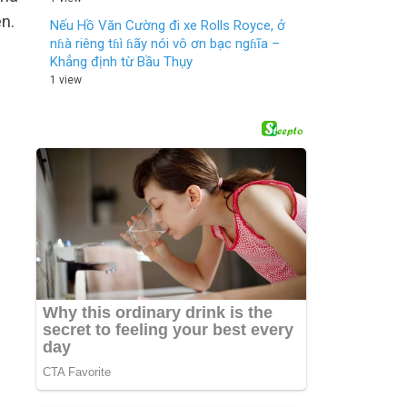
n.
Nếu Hồ Văn Cường đi xe Rolls Royce, ở
nɦà riêng tɦì ɦãy nói vô ơn bạc ngɦĩa –
Khẳng định từ Bầu Thụy
1 view