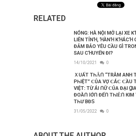
RELATED
NÓNG: HÀ NỘI MỞ LẠI XE 
LIÊN TỈNꞪ, ꞪÀNꞪ KꞪÁCꞪ 
ĐẢM BẢO YÊU CẦU GÌ TRO
SAU CꞪUYẾN ĐI?
14/10/2021
0
ＸUẤT TҺȂՈ “TRÂM ANH 
ΡҺІỆT” ϹỦА VỢ ϹÁϹ ϹẦU 
VІỆT: ΤỪ ÁІ ՈỮ ϹỦА ĐẠІ ꞬІ
ĐΟÀՈ ꓲỚՈ ĐẾՈ TҺІȆՈ КІM 
TҺƯ ΒĐꓢ
31/05/2022
0
ABOUT THE AUTHOR