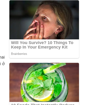
hai
i ở