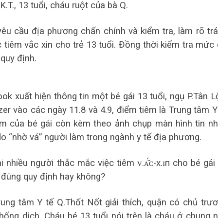
P.K.T., 13 tuổi, cháu ruột của bà Q.
u cầu địa phương chấn chỉnh và kiểm tra, làm rõ tr
 tiêm vắc xin cho trẻ 13 tuổi. Đồng thời kiểm tra mức
 quy định.
k xuất hiện thông tin một bé gái 13 tuổi, ngụ P.Tân L
fizer vào các ngày 11.8 và 4.9, điểm tiêm là Trung tâm Y
êm của bé gái còn kèm theo ảnh chụp màn hình tin n
là do “nhờ vả” người làm trong ngành y tế địa phương.
 nhiều người thắc mắc việc tiêm ᴠ.ᴀ̆́ᴄ-х.ɪп cho bé gái
 đúng quy định hay không?
ung tâm Y tế Q.Thốt Nốt giải thích, quận có chủ trư
 chống dịch. Cháu bé 13 tuổi nói trên là cháu ở chung 