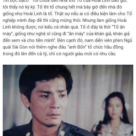
Tín bộc bạch: “Tôi chưa đến Nhà thờ Tổ của Hoài Linh bao giờ,
tôi thấy nó kỳ kỳ. Tổ thì tổ chung hết mà bây giờ đến nhà đó
giống như Hoài Linh là tổ. Thật sự nếu ai có điều kiện làm cho Tổ
nghiệp mình đẹp đẽ thì cũng mừng thôi. Nhưng làm giống Hoài
Linh không được, nó kiểu cá nhân quá. Tổ ở đây là thờ “Tổ ăn
mày”, giống như nghệ sĩ cũng đi “ăn mày” của khán giả, khán giả
đến xem và cho tiền mình”. Bên cạnh đó, nam diễn viên phim Ngũ
quái Sài Gòn nói thêm nghe đâu “anh Bốn” tổ chức hầu đồng
trong đó lên đến cả tỷ, chỉ có người giàu mới có nhu cầu.