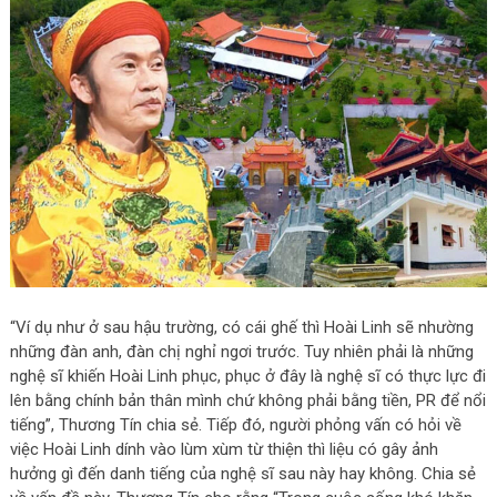
“Ví dụ như ở sau hậu trường, có cái ghế thì Hoài Linh sẽ nhường
những đàn anh, đàn chị nghỉ ngơi trước. Tuy nhiên phải là những
nghệ sĩ khiến Hoài Linh phục, phục ở đây là nghệ sĩ có thực lực đi
lên bằng chính bản thân mình chứ không phải bằng tiền, PR để nổi
tiếng”, Thương Tín chia sẻ. Tiếp đó, người phỏng vấn có hỏi về
việc Hoài Linh dính vào lùm xùm từ thiện thì liệu có gây ảnh
hưởng gì đến danh tiếng của nghệ sĩ sau này hay không. Chia sẻ