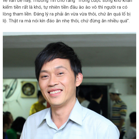
về vấn đề này, Thương Tín cho rằng “Trong cuộc sống khó khăn
kiếm tiền rất là khó, tự nhiên tiền đâu ào ào vô thì người ra có
lòng tham liền. Đáng lý ra phải ăn vừa vừa thôi, chứ ăn quá lố bị
lộ. Thật ra mà nói kín đáo ăn nhẹ thôi, chứ đừng ăn nhiều quá”.