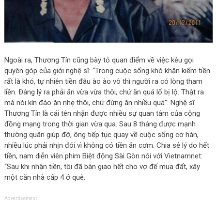
Ngoài ra, Thương Tín cũng bày tỏ quan điểm về việc kêu gọi
quyên góp của giới nghệ sĩ: “Trong cuộc sống khó khăn kiếm tiền
rất là khó, tự nhiên tiền đâu ào ào vô thì người ra có lòng tham
liền. Đáng lý ra phải ăn vừa vừa thôi, chứ ăn quá lố bị lộ. Thật ra
mà nói kín đáo ăn nhẹ thôi, chứ đừng ăn nhiều quá”. Nghệ sĩ
Thương Tín là cái tên nhận được nhiều sự quan tâm của cộng
đồng mạng trong thời gian vừa qua. Sau 8 tháng được mạnh
thường quân giúp đỡ, ông tiếp tục quay về cuộc sống cơ hàn,
nhiều lúc phải nhịn đói vì không có tiền ăn cơm. Chia sẻ lý do hết
tiền, nam diễn viên phim Biệt động Sài Gòn nói với Vietnamnet:
“Sau khi nhận tiền, tôi đã bàn giao hết cho vợ để mua đất, xây
một căn nhà cấp 4 ở quê.
Advertisement