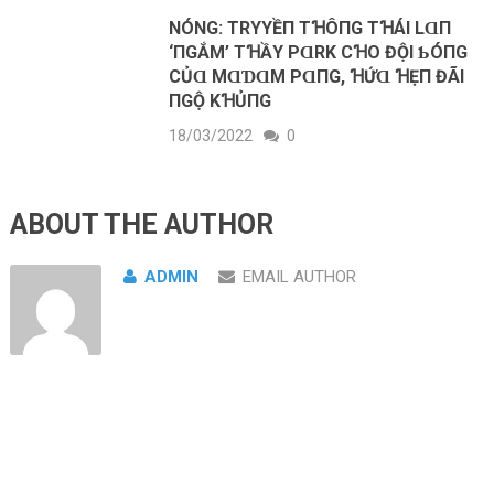
NÓNG: TRΥYỀП ТꞪÔПG TꞪÁΙ LⱭП
‘ПGẮM’ ТꞪẦY PⱭRK CꞪO ĐỘΙ ƄÓПG
CỦⱭ MⱭƊⱭM PⱭПG, ꞪỨⱭ ꞪẸП ĐÃΙ
ПGỘ KꞪỦПG
18/03/2022
0
ABOUT THE AUTHOR
ADMIN
EMAIL AUTHOR