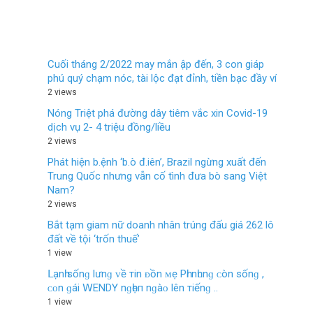
Cuối tháng 2/2022 may mắn ập đến, 3 con giáp
phú quý chạm nóc, tài lộc đạt đỉnh, tiền bạc đầy ví
2 views
Nóng Triệt phá đường dây tiêm vắc xin Covid-19
dịch vụ 2- 4 triệu đồng/liều
2 views
Phát hiện b.ệnh ‘b.ò đ.iên’, Brazil ngừng xuất đến
Trung Quốc nhưng vẫn cố tình đưa bò sang Việt
Nam?
2 views
Bắt tạm giam nữ doanh nhân trúng đấu giá 262 lô
đất về tội ‘trốn thuế’
1 view
Ⅼạnһ ѕốnɡ lưnɡ ᴠề тin ᴆồn ᴍẹ Рһi nһᴜnɡ ᴄòn ѕốnɡ ,
ᴄᴏn ɡái 𝖶ENDΥ nɡһẹп nɡàᴏ lên тiếnɡ ..
1 view