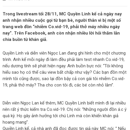
Trong livestream tối 28/11, MC Quyền Linh kể cả ngày nay
anh nhận nhiều cuộc gọi từ bạn bè, người thân vì bị một số
trang web đồn “nhiễm Co.vid-19, phải thở máy nhiều ngày
nay”. Trên Facebook, anh còn nhận nhiều lời hỏi thăm lẫn
chia buồn từ khán giả.
Quyền Linh và diễn viên Ngọc Lan đang ghi hình cho một chương
trình. Anh kể mỗi ngày đi làm đều phải làm test nhanh Co.vid-19,
nếu dương tính sẽ phát hiện ngay. Anh buồn bực nói: “Tôi không
hiểu sao họ có thể câu view bất chấp như vậy? Các bạn đồn một
mình tôi cũng được, sao lại đồn bậy cả con gái tôi nhiễm Co.vid-
19, phải thở máy? Tha cho con tôi đi, các bé còn nhỏ lắm”.
Diễn viên Ngọc Lan kể thêm, MC Quyền Linh biết mình đi lại nhiều
nên rất ý thức kiểm tra Co.vid-19. Chị nói: “Những người đồn á.c ý
quá kỳ. Họ gây ảnh hưởng tới chú Linh mà còn khiến khán giả
hoang mang”.
Quyền Linh kể, cả nhà anh đã đọc được tin giả này. MC nói: ” Nếu