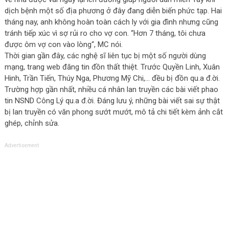
dịch bệnh một số địa phương ở đây đang diễn biến phức tạp. Hai
tháng nay, anh không hoàn toàn cách ly với gia đình nhưng cũng
tránh tiếp xúc vì sợ rủi ro cho vợ con. “Hơn 7 tháng, tôi chưa
được ôm vợ con vào lòng“, MC nói.
Thời gian gần đây, các nghệ sĩ liên tục bị một số người dùng
mạng, trang web đăng tin đồn thất thiệt. Trước Quyền Linh, Xuân
Hinh, Trần Tiến, Thúy Nga, Phương Mỹ Chi,… đều bị đồn qu.a đ.ời.
Trường hợp gần nhất, nhiều cá nhân lan truyền các bài viết phao
tin NSND Công Lý qu.a đ.ời. Đáng lưu ý, những bài viết sai sự thật
bị lan truyền có văn phong sướt mướt, mô tả chi tiết kèm ảnh cắt
ghép, chỉnh sửa.
Advertisement