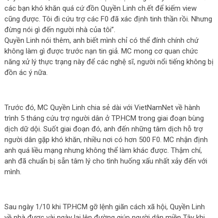
các bạn khó khăn quá cứ đồn Quyền Linh ch.ết để kiếm view
cũng được. Tôi đi cứu trợ các F0 đã xác định tinh thần rồi. Nhưng
đừng nói gì đến người nhà của tôi”.
Quyền Linh nói thêm, anh biết mình chỉ có thể đính chính chứ
không làm gì được trước nạn tin giả. MC mong cơ quan chức
năng xử lý thực trạng này để các nghệ sĩ, người nổi tiếng không bị
đồn ác ý nữa.
Trước đó, MC Quyền Linh chia sẻ dài với VietNamNet về hành
trình 5 tháng cứu trợ người dân ở TP.HCM trong giai đoạn bùng
dịch dữ dội. Suốt giai đoạn đó, anh đến những tâm dịch hỗ trợ
người dân gặp khó khăn, nhiều nơi có hơn 500 F0. MC nhận định
anh quá liều mạng nhưng không thể làm khác được. Thậm chí,
anh đã chuẩn bị sẵn tâm lý cho tình huống xấu nhất xảy đến với
mình.
Sau ngày 1/10 khi TP.HCM gỡ lệnh giãn cách xã hội, Quyền Linh
về nhà được vài ngày lại lên đường giúp người dân miền Tây khi