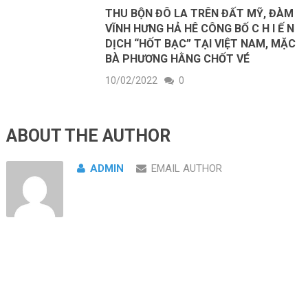
THU BỘN ĐÔ LA TRÊN ĐẤT MỸ, ĐÀM
VĨNH HƯNG HẢ HÊ CÔNG BỐ C H I Ế N
DỊCH “HỐT BẠC” TẠI VIỆT NAM, MẶC
BÀ PHƯƠNG HẰNG CHỐT VÉ
10/02/2022
0
ABOUT THE AUTHOR
ADMIN
EMAIL AUTHOR