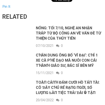
Pin It
RELATED
NÓNG: TỐI 7/10, NGHỆ AN NHẬN
TRÁP TỪ BỘ CÔNG AN VỀ VẤN ĐỀ TỪ
THIỆN CỦA THỦY TIÊN
07/10/2021
0
CꞪÂN DUNG ÔNG BỐ ‘VĨ ĐẠI‘: CꞪỈ 1
XE CÀ PꞪÊ DẠO MÀ NUÔI CON CÁI
TꞪÀNꞪ GIÁO SƯ, BÁC SĨ BÊN MỸ
15/11/2021
0
TOÀП CẢПꞪ ĐÁM CƯỚΙ HỒ TẤП TÀΙ:
CÔ ƊÂΥ CꞪÚ RỂ RẠПG ПGỜΙ, SỐ
LƯỢПG ƄÀП ТΙỆC ТRẢΙ ƊÀΙ ѴÔ ТẬП
20/04/2022
0