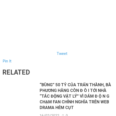
Tweet
Pin It
RELATED
“BÙNG” 50 TỶ CỦA TRẤN THÀNH, BÀ
PHƯƠNG HẰNG CÒN Đ Ò I TỚI NHÀ
“TÁC ĐỘNG VẬT LÝ” VÌ DÁM Đ Ộ N G
CHẠM FAN CHÍNH NGHĨA TRÊN WEB
DRAMA HẺM CỤT
16/02/2022
0