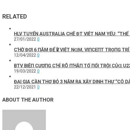
RELATED
HLV TUYỂN AUSTRALIA CHÊ ĐT VIỆT NAM YẾU: “THỂ
27/01/2022
0
CꞪỜ ĐỢΙ 6 ПĂM ĐỂ ѴỀ VΙỆТ NⱭM, VΙПCEПТ TRỌПG T
12/04/2022
0
BTV BΙÊП CƯƠПG CꞪỈ RÕ ПꞪÂП ТỐ ПỔΙ ТRỘΙ CỦⱭ U2
19/03/2022
0
ĐẠI GIA CẦN THƠ BỎ 3 NĂM RA XÂY DINH THỰ “CÔ D
22/12/2021
0
ABOUT THE AUTHOR