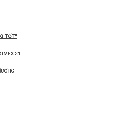
NG TỐT”
GⱭMES 31
PꞪƯỢПG