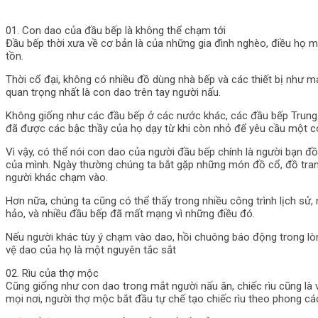
01. Con dao của đầu bếp là không thể chạm tới
Đầu bếp thời xưa về cơ bản là của những gia đình nghèo, điều họ 
tồn.
Thời cổ đại, không có nhiều đồ dùng nhà bếp và các thiết bị như m
quan trọng nhất là con dao trên tay người nấu.
Không giống như các đầu bếp ở các nước khác, các đầu bếp Trung Qu
đã được các bậc thầy của họ dạy từ khi còn nhỏ để yêu cầu một c
Vì vậy, có thể nói con dao của người đầu bếp chính là người bạn đ
của mình. Ngày thường chúng ta bắt gặp những món đồ cổ, đồ trang
người khác chạm vào.
Hơn nữa, chúng ta cũng có thể thấy trong nhiều công trình lịch sử
hảo, và nhiều đầu bếp đã mất mạng vì những điều đó.
Nếu người khác tùy ý chạm vào dao, hồi chuông báo động trong lòng
vệ dao của họ là một nguyên tắc sắt
02. Rìu của thợ mộc
Cũng giống như con dao trong mắt người nấu ăn, chiếc rìu cũng l
mọi nơi, người thợ mộc bắt đầu tự chế tạo chiếc rìu theo phong các