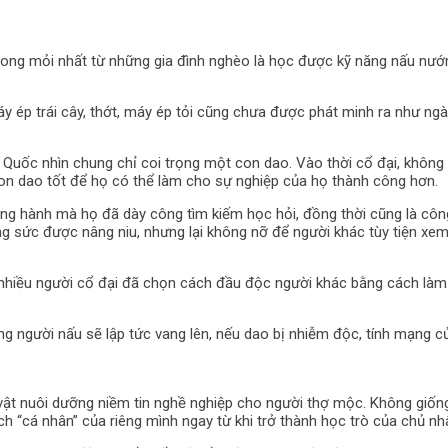
mong mỏi nhất từ ​​những gia đình nghèo là học được kỹ năng nấu nư
áy ép trái cây, thớt, máy ép tỏi cũng chưa được phát minh ra như ng
ốc nhìn chung chỉ coi trọng một con dao. Vào thời cổ đại, không có 
on dao tốt để họ có thể làm cho sự nghiệp của họ thành công hơn.
ồng hành mà họ đã dày công tìm kiếm học hỏi, đồng thời cũng là côn
 sức được nâng niu, nhưng lại không nỡ để người khác tùy tiện xem
, nhiều người cổ đại đã chọn cách đầu độc người khác bằng cách làm 
 người nấu sẽ lập tức vang lên, nếu dao bị nhiễm độc, tính mạng của
à vật nuôi dưỡng niềm tin nghề nghiệp cho người thợ mộc. Không gi
h “cá nhân” của riêng mình ngay từ khi trở thành học trò của chủ nh