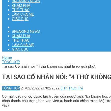
BREAKING NEWS
KHÁM PHÁ
THỂ THAO
LÀM CHA MẸ
GIÁO DỤC
BREAKING NEWS
KHÁM PHÁ
THỂ THAO
LÀM CHA MẸ
GIÁO DỤC
Home
TỔNG HỢP
Tại sao Cổ nhân nói: “4 thứ không sờ, nhất là eo goá phụ”.
TẠI SAO CỔ NHÂN NÓI: “4 THỨ KHÔNG
TỔNG HỢP
21/02/2022
21/02/2022
0
Tri Thức Trẻ
Có một câu nói cổ được lưu truyền của người xưa: “ba không hỏi, b
chân thành; chú trọng hơn vào việc tu hành của chính mình. Một tron
vậy?