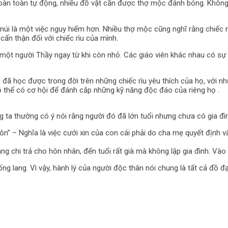
hoàn toàn tự động, nhiều đồ vật cần được thợ mộc đánh bóng. Khôn
 núi là một việc nguy hiểm hơn. Nhiều thợ mộc cũng nghĩ rằng chiếc r
cẩn thận đối với chiếc rìu của mình.
ột người Thầy ngay từ khi còn nhỏ. Các giáo viên khác nhau có sự 
đã học được trong đời trên những chiếc rìu yêu thích của họ, với n
ó thể có cơ hội để đánh cắp những kỹ năng độc đáo của riêng họ .
g ta thường có ý nói rằng người đó đã lớn tuổi nhưng chưa có gia đìn
” – Nghĩa là việc cưới xin của con cái phải do cha mẹ quyết định v
chi trả cho hôn nhân, đến tuổi rất già mà không lập gia đình. Vào th
g lang. Vì vậy, hành lý của người độc thân nói chung là tất cả đồ 