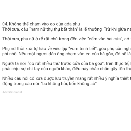
04. Không thể chạm vào eo của góa phụ
Thời xưa, câu “nam nữ thụ thụ bất thân” là lẽ thường. Trừ khi giữa
Thời xưa, phụ nữ ở rể rất chú trọng đến việc “cấm vào hai cửa”, có 
Phụ nữ thời xưa tự hào về việc lập “vòm trinh tiết”, góa phụ cần 
phỉ nhổ. Nếu một người đàn ông chạm vào eo của bà góa, đó sẽ là
Người ta nói: “có rất nhiều thứ trước cửa của bà góa”, trên thực tế
phải chịu sự chỉ tay của người khác, điều này chắc chắn gây tổn thư
Nhiều câu nói cổ xưa được lưu truyền mang rất nhiều ý nghĩa thiết
động trong câu nói: “ba không hỏi, bốn không sờ”.
Advertisement