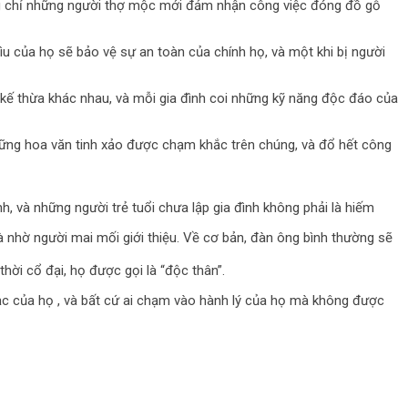
g chỉ những người thợ mộc mới đảm nhận công việc đóng đồ gỗ
ìu của họ sẽ bảo vệ sự an toàn của chính họ, và một khi bị người
kế thừa khác nhau, và mỗi gia đình coi những kỹ năng độc đáo của
hững hoa văn tinh xảo được chạm khắc trên chúng, và đổ hết công
h, và những người trẻ tuổi chưa lập gia đình không phải là hiếm
à nhờ người mai mối giới thiệu. Về cơ bản, đàn ông bình thường sẽ
ời cổ đại, họ được gọi là “độc thân”.
đạc của họ , và bất cứ ai chạm vào hành lý của họ mà không được