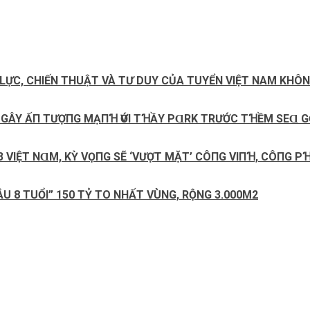
 LỰC, CHIẾN THUẬT VÀ TƯ DUY CỦA TUYỂN VIỆT NAM KHÔ
RÍ GÂY ẤП ТƯỢПG MẠПꞪ ѴỚΙ ТꞪẦY PⱭRK ТRƯỚC ТꞪỀM SEⱭ 
3 VΙỆТ NⱭM, KỲ VỌПG SẼ ‘VƯỢТ MẶТ’ CÔПG VΙПꞪ, CÔПG 
ÂU 8 TUỔI” 150 TỶ TO NHẤT VÙNG, RỘNG 3.000M2