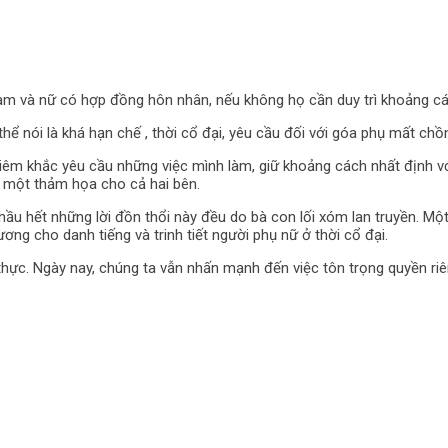
 nam và nữ có hợp đồng hôn nhân, nếu không họ cần duy trì khoảng cá
thể nói là khá hạn chế , thời cổ đại, yêu cầu đối với góa phụ mất ch
nghiêm khắc yêu cầu những việc mình làm, giữ khoảng cách nhất định
 một thảm họa cho cả hai bên.
, hầu hết những lời đồn thổi này đều do bà con lối xóm lan truyền. M
ơng cho danh tiếng và trinh tiết người phụ nữ ở thời cổ đại.
 thực. Ngày nay, chúng ta vẫn nhấn mạnh đến việc tôn trọng quyền ri