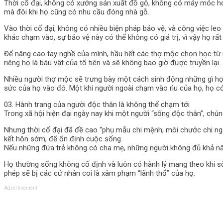
Thời cổ đại, không có xưởng sản xuất đồ gỗ, không có máy móc 
mà đôi khi họ cũng có nhu cầu đóng nhà gỗ.
Vào thời cổ đại, không có nhiều biện pháp bảo vệ, và công việc leo
khác chạm vào, sự bảo vệ này có thể không có giá trị, vì vậy họ rất 
Để nâng cao tay nghề của mình, hầu hết các thợ mộc chọn học từ m
riêng họ là báu vật của tổ tiên và sẽ không bao giờ được truyền lại.
Nhiều người thợ mộc sẽ trưng bày một cách sinh động những gì họ 
sức của họ vào đó. Một khi người ngoài chạm vào rìu của họ, họ c
03. Hành trang của người độc thân là không thể chạm tới
Trong xã hội hiện đại ngày nay khi một người “sống độc thân”, chún
Nhưng thời cổ đại đã đề cao “phụ mẫu chi mệnh, môi chước chi ngôn
kết hôn sớm, để ổn định cuộc sống.
Nếu những đứa trẻ không có cha mẹ, những người không đủ khả năng 
Họ thường sống không cố định và luôn có hành lý mang theo khi sốn
phép sẽ bị các cử nhân coi là xâm phạm “lãnh thổ” của họ.
Advertisement