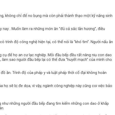
ớng, không chỉ để no bụng mà còn phải thành thạo một kỹ năng sinh
ày nay . Muốn làm ra những món ăn “đủ cả sắc lẫn hương”, điều
trình độ công nghệ hiện tại, có thể nói là “khó tìm”. Người nấu ăn
g cụ để họ an cư lạc nghiệp. Mỗi đầu bếp đều rất nâng niu con dao
, làm sao người đầu bếp lại có thể đưa “huyết mạch” của mình cho
đồ ăn. Trình độ của pháp y và luật pháp thời cổ đại không hoàn
 họ sẽ bị đe dọa, vì vậy, ngành công nghiệp này cũng coi việc bảo
ống như những người đầu bếp đang tìm kiếm những con dao ở khắp
ân.