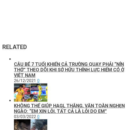
RELATED
CẬU BÉ 7 TUỔI KHIẾN CẢ TRƯỜNG QUAY PHẢI “NÍN
THỞ” THEO DÕI KHI SỞ HỮU THÍNH LỰC HIẾM CÓ Ở
VIỆT NAM
26/12/2021
0
KHÔNG THỂ GIÚP HAGL THẮNG, VĂN TOÀN NGHẸN
NGÀO: “EM XIN LỖI, TẤT CẢ LÀ LỖI DO EM”
03/03/2022
0