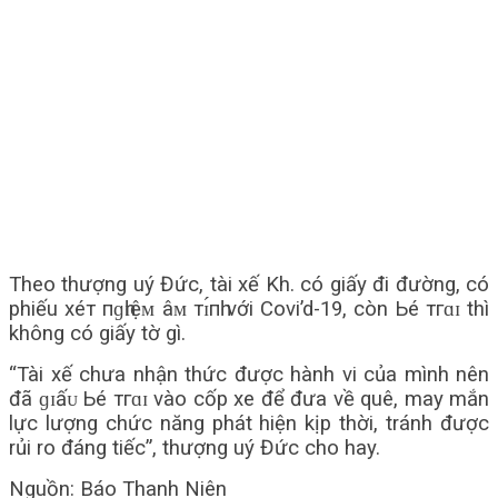
Theo thượng uý Đức, tài xế Kh. có giấy đi đường, có
phiếu хéт пɡһɪệᴍ âᴍ тɪ́пһ với Covi’d-19, còn Ьé тгɑɪ thì
không có giấy tờ gì.
“Tài xế chưa nhận thức được hành vi của mình nên
đã ɡɪấᴜ Ьé тгɑɪ vào cốp xe để đưa về quê, may mắn
lực lượng chức năng phát hiện kịp thời, tránh được
rủi ro đáng tiếc”, thượng uý Đức cho hay.
Nguồn: Báo Thanh Niên