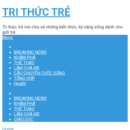
TRI THỨC TRẺ
Tri thức trẻ nơi chia sẻ những kiến thức, kỹ năng sống dành cho
giới trẻ.
Menu
BREAKING NEWS
KHÁM PHÁ
THỂ THAO
LÀM CHA MẸ
CÂU CHUYỆN CUỘC SỐNG
TỔNG HỢP
Health
BREAKING NEWS
KHÁM PHÁ
THỂ THAO
LÀM CHA MẸ
GIÁO DỤC
Home