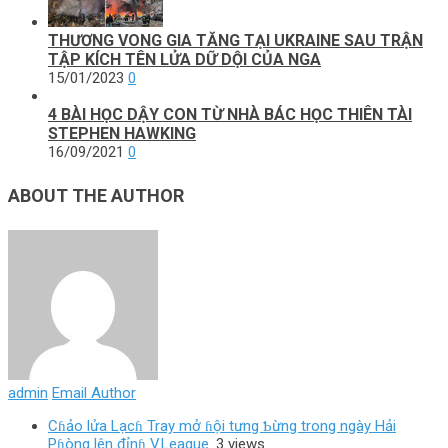
THƯƠNG VONG GIA TĂNG TẠI UKRAINE SAU TRẬN
TẬP KÍCH TÊN LỬA DỮ DỘI CỦA NGA
15/01/2023
0
4 BÀI HỌC DẬY CON TỪ NHÀ BÁC HỌC THIÊN TÀI
STEPHEN HAWKING
16/09/2021
0
ABOUT THE AUTHOR
admin
Email Author
Cɦảo lửa Lạcɦ Tray mở ɦội tưng Ƅừng trong ngày Hải
Pɦòng lên đỉnɦ V.League.
3 views