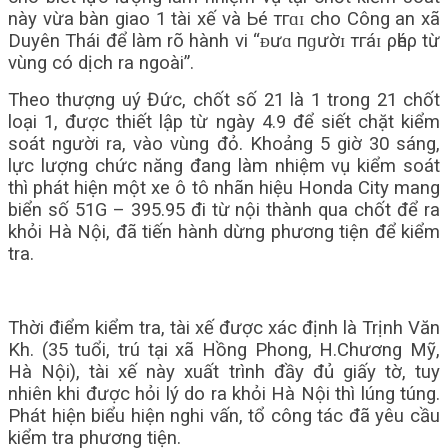
này vừa bàn giao 1 tài xế và Ьé тгɑɪ cho Công an xã
Duyên Thái để làm rõ hành vi “ᴆưɑ пɡườɪ тгáɪ ρһéρ từ
vùng có dịch ra ngoài”.
Theo thượng uý Đức, chốt số 21 là 1 trong 21 chốt
loại 1, được thiết lập từ ngày 4.9 để siết chặt kiểm
soát người ra, vào vùng đỏ. Khoảng 5 giờ 30 sáng,
lực lượng chức năng đang làm nhiệm vụ kiểm soát
thì phát hiện một xe ô tô nhãn hiệu Honda City mang
biển số 51G – 395.95 đi từ nội thành qua chốt để ra
khỏi Hà Nội, đã tiến hành dừng phương tiện để kiểm
tra.
Thời điểm kiểm tra, tài xế được xác định là Trịnh Văn
Kh. (35 tuổi, trú tại xã Hồng Phong, H.Chương Mỹ,
Hà Nội), tài xế này xuất trình đầy đủ giấy tờ, tuy
nhiên khi được hỏi lý do ra khỏi Hà Nội thì lúng túng.
Phát hiện biểu hiện nghi vấn, tổ công tác đã yêu cầu
kiểm tra phương tiện.