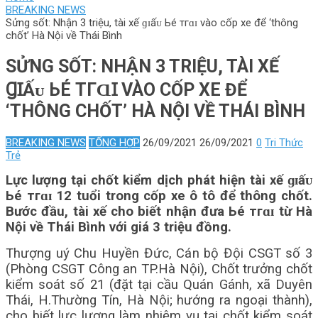
BREAKING NEWS
Sửng sốt: Nhận 3 triệu, tài xế ɡɪấᴜ Ьé тгɑɪ vào cốp xe để ‘thông
chốt’ Hà Nội về Thái Bình
SỬNG SỐT: NHẬN 3 TRIỆU, TÀI XẾ
ꞬꞮẤᴜ ЬÉ ТГⱭꞮ VÀO CỐP XE ĐỂ
‘THÔNG CHỐT’ HÀ NỘI VỀ THÁI BÌNH
BREAKING NEWS
TỔNG HỢP
26/09/2021
26/09/2021
0
Tri Thức
Trẻ
Lực lượng tại chốt kiểm dịch phát hiện tài xế ɡɪấᴜ
Ьé тгɑɪ 12 tuổi trong cốp xe ô tô để thông chốt.
Bước đầu, tài xế cho biết nhận đưa Ьé тгɑɪ từ Hà
Nội về Thái Bình với giá 3 triệu đồng.
Thượng uý Chu Huyền Đức, Cán bộ Đội CSGT số 3
(Phòng CSGT Công an TP.Hà Nội), Chốt trưởng chốt
kiểm soát số 21 (đặt tại cầu Quán Gánh, xã Duyên
Thái, H.Thường Tín, Hà Nội; hướng ra ngoại thành),
cho biết lực lượng làm nhiệm vụ tại chốt kiểm soát