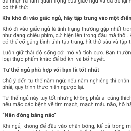
đã nhận ra tầm quan trọng của giấc ngủ và đã để lại 
có thể thử:
Khi khó đi vào giấc ngủ, hãy tập trung vào một điể
Khó đi vào giấc ngủ là tình trạng thường gặp nhất tr
như đang chiếu phim, cứ hiện lên trong đầu mà thôi. 
có thể cố gắng bình tĩnh tập trung, hít thở sâu và tập
Luôn giữ thái độ sống cởi mở và tích cực. Bạn thường
loại thực phẩm khác để bổ khí và bổ huyết.
Tư thế ngủ phù hợp với bạn là tốt nhất
Chú ý đến tư thế nằm ngủ: nếu nằm nghiêng thì chân tr
phải, quy trình thực hiện ngược lại.
Tư thế ngủ này tuy tốt nhưng không phải ai cũng thíc
nếu mắc các bệnh về tim mạch, mạch máu não, hô hấp
“Nên đóng băng não”
Khi ngủ, không để đầu vào chăn bông, kể cả trong mùa