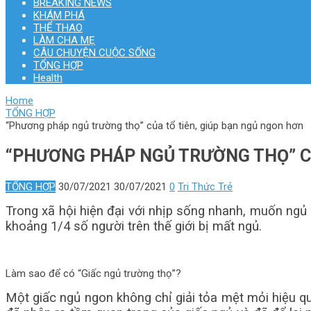
BREAKING NEWS
KHÁM PHÁ
THỂ THAO
LÀM CHA MẸ
CÂU CHUYỆN CUỘC SỐNG
TỔNG HỢP
Health
Home
TỔNG HỢP
“Phương pháp ngủ trường thọ” của tổ tiên, giúp bạn ngủ ngon hơn
“PHƯƠNG PHÁP NGỦ TRƯỜNG THỌ” CỦ
TỔNG HỢP
30/07/2021
30/07/2021
0
Tri Thức Trẻ
Trong xã hội hiện đại với nhịp sống nhanh, muốn ngủ 
khoảng 1/4 số người trên thế giới bị mất ngủ.
Làm sao để có “Giấc ngủ trường thọ”?
Một giấc ngủ ngon không chỉ giải tỏa mệt mỏi hiệu quả