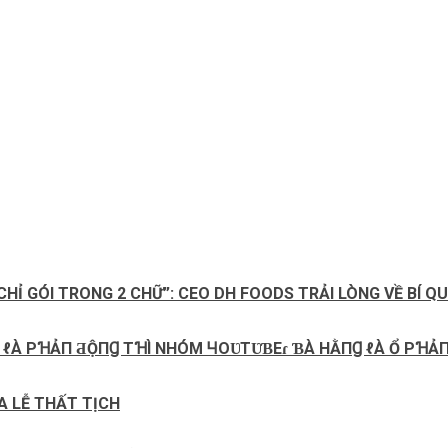
CHỈ GÓI TRONG 2 CHỮ”: CEO DH FOODS TRẢI LÒNG VỀ BÍ 
CHÍ ℓÀ PꞪẢП ƋỘПꞬ ТꞪÌ NHÓM ꞍOƲТƲƁEɾ ƁÀ HẰПꞬ ℓÀ Ổ PꞪẢ
A LỄ THẤT TỊCH