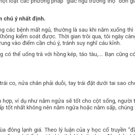
một loạt các phương pháp “giấc ngủ trường thọ” đơn gi
m chú ý nhất định.
ong các bệnh mất ngủ, thường là sau khi nằm xuống th
Không kiểm soát được. Thời gian trôi qua, tôi ngày cà
 trung vào điểm cần chú ý, tránh suy nghĩ cáu kỉnh.
 có thể uống trà với hồng kép, táo tàu,…. Bạn cũng có
ái co, nửa chân phải duỗi, tay trái đặt dưới tai sao ch
h hợp, ví dụ như nằm ngửa sẽ tốt cho cột sống, người 
 tốt nhất không nên nằm ngửa hoặc nằm sấp, chúng ta
 đông lạnh giá. Theo lý luận của y học cổ truyền “đầu