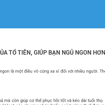
A TỔ TIÊN, GIÚP BẠN NGỦ NGON HƠ
ngon là một điều vô cùng xa xỉ đối với nhiều người. Th
 mà còn giúp cơ thể phục hồi tốt và kéo dài tuổi thọ. 