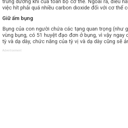
trung dương khí của toàn bộ cơ thể. Ngoài ra, điều n
việc hít phải quá nhiều carbon dioxide đối với cơ thể 
Giữ ấm bụng
Bụng của con người chứa các tạng quan trọng (như gan,
vùng bụng, có 51 huyệt đạo đơn ở bụng, vì vậy ngay 
tỳ và dạ dày, chức năng của tỳ vị và dạ dày cũng sẽ 
Advertisement