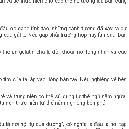
ản và dễ thực hiện cho các thế hệ tương lai. Bạn cũng
ì đầu óc càng tỉnh táo, những cảnh tượng đã xảy ra cứ
ng cáu gắt … Nếu gặp phải trường hợp này lần sau, bạn
 thể ăn gelatin chà là đỏ, khoai mỡ, long nhãn và các
o tim của tai áp vào. lòng bàn tay. Nếu nghiêng về bên
trẻ và trung niên có thể sử dụng tư thế ngủ nằm ngửa,
 nên thực hiện tư thế nằm nghiêng bên phải.
 là nơi hội tụ của dương”, có nghĩa là đầu là nơi tập