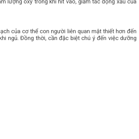
àm lượng oxy trong khí hít vào, giảm tác động xấu của
 mạch của cơ thể con người liên quan mật thiết hơn đến
hi ngủ. Đồng thời, cần đặc biệt chú ý đến việc dưỡng