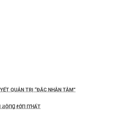
QUYẾT QUẢN TRỊ “ĐẮC NHÂN TÂM”
П ƋỘПꞬ ℓỚП ПꞪẤТ