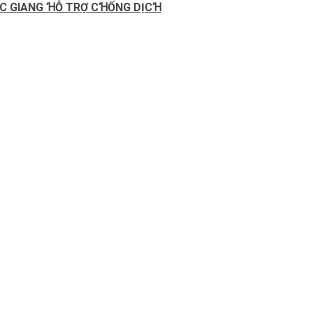
BẮC GIANG ꞪỖ TRỢ CꞪỐNG DỊCꞪ