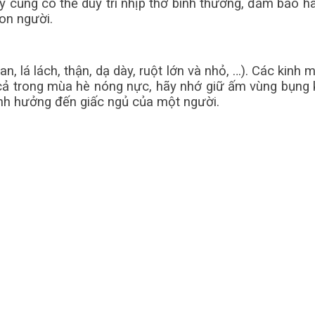
ày cũng có thể duy trì nhịp thở bình thường, đảm bảo h
con người.
 lá lách, thận, dạ dày, ruột lớn và nhỏ, …). Các kinh
cả trong mùa hè nóng nực, hãy nhớ giữ ấm vùng bụng k
ảnh hưởng đến giấc ngủ của một người.